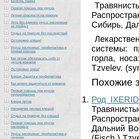
Болезнь Лайма
Травяни
Первая помощь при укусах
Распростра
Летние опасности на природе
Сибирь, Да
Лето без единого укуса: насекомые
не пройдут
Отдых на природе без последствий
Лекарстве
Осторожно, клещи!
системы: п
Укусы насекомых: профилактика и
первая помощь
горла, носа
Как летом обезопасить себя от
укусов комаров
Tzvelev. (sy
Осторожно, клещ!
Клещи. Защита и профилактика
Похожие з
Как можно защититься от комаров
Первая помощь при укусах
паукообразных
Род IXERI
Клещи летом
Травянис
Нападение лесных клещей
Отдых на природе без клещей
Распростр
Первая помощь при укусах
Дальний Во
насекомых
Укусы насекомых: профилактика и
(Fisch.) Tzv
лечение