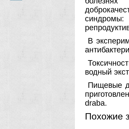
болезня
доброкачес
синдромы:
репродукти
В эксперим
антибактери
Токсичнос
водный экст
Пищевые д
приготовл
draba.
Похожие з