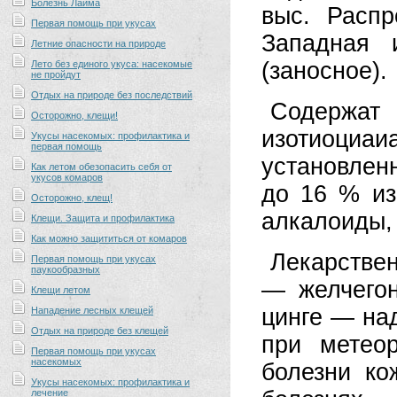
Болезнь Лайма
выс. Распр
Первая помощь при укусах
Западная 
Летние опасности на природе
(заносное).
Лето без единого укуса: насекомые
не пройдут
Отдых на природе без последствий
Содержа
Осторожно, клещи!
изотиоциа
Укусы насекомых: профилактика и
первая помощь
установлен
Как летом обезопасить себя от
укусов комаров
до 16 % из
Осторожно, клещ!
алкалоиды,
Клещи. Защита и профилактика
Как можно защититься от комаров
Лекарствен
Первая помощь при укусах
паукообразных
— желчегон
Клещи летом
цинге — над
Нападение лесных клещей
Отдых на природе без клещей
при метео
Первая помощь при укусах
насекомых
болезни ко
Укусы насекомых: профилактика и
лечение