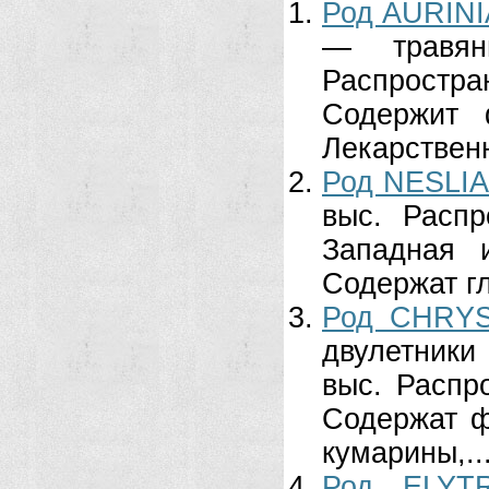
Род AURINI
— травян
Распростра
Содержит 
Лекарственн
Род NESLIA
выс. Распр
Западная 
Содержат гл
Род CHRYS
двулетники
выс. Распр
Содержат ф
кумарины,..
Род ELYT