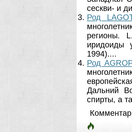
сескви- и д
Род LAGOT
многолетни
регионы. L.
иридоиды 
1994)....
Род AGROP
многолетн
европейска
Дальний В
спирты, а та
Комментар