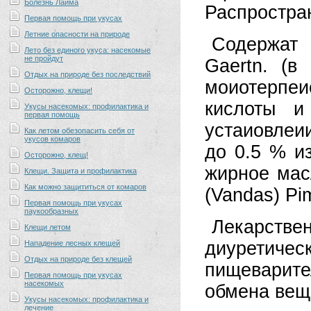
Болезнь Лайма
Распростран
Первая помощь при укусах
Летние опасности на природе
Содержат 
Лето без единого укуса: насекомые
не пройдут
Gaertn. (в
Отдых на природе без последствий
моиотерпеи
Осторожно, клещи!
кислоты и
Укусы насекомых: профилактика и
первая помощь
устаиовлеи
Как летом обезопасить себя от
укусов комаров
до 0.5 % из
Осторожно, клещ!
жирное мас
Клещи. Защита и профилактика
Как можно защититься от комаров
(Vandas) Pi
Первая помощь при укусах
паукообразных
Лекарстве
Клещи летом
диуретичес
Нападение лесных клещей
Отдых на природе без клещей
пищеварит
Первая помощь при укусах
насекомых
обмена веще
Укусы насекомых: профилактика и
лечение