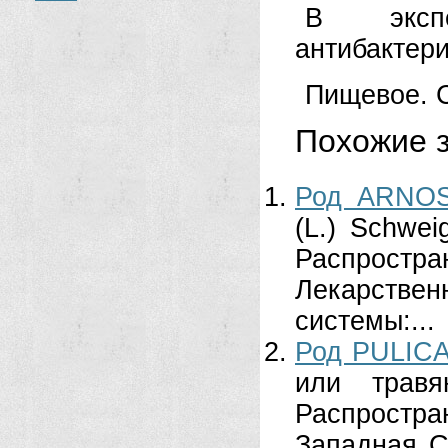
В экспе
антибактери
Пищевое. С
Похожие з
Род ARNOS
(L.) Schwei
Распрос
Лекарстве
системы:...
Род PULIC
или травя
Распростр
Западная С