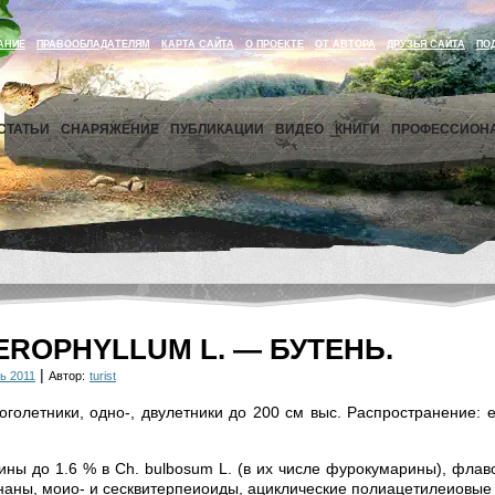
АНИЕ
ПРАВООБЛАДАТЕЛЯМ
КАРТА САЙТА
О ПРОЕКТЕ
ОТ АВТОРА
ДРУЗЬЯ САЙТА
ПО
СТАТЬИ
СНАРЯЖЕНИЕ
ПУБЛИКАЦИИ
ВИДЕО
КНИГИ
ПРОФЕССИОН
EROPHYLLUM L. — БУТЕНЬ.
|
ь 2011
Автор:
turist
голетники, одно-, двулетники до 200 см выс. Распространение: е
ны до 1.6 % в Ch. bulbosum L. (в их числе фурокумарины), флав
наны, моио- и сесквитерпеиоиды, ациклические полиацетилеиовые 