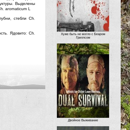
уктуры. Выделены
h. aromaticum L
лубни, стебли Ch.
сть. Ядовито: Ch.
Хуже быть не могло с Беаром
Гриллсом
Двойное Выживание