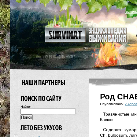
ВЫЖИВ
Род CHA
Опубликовано:
2 Апрел
Найти:
Травянистые мно
Кавказ.
Содержат кумари
Ch. bulbosum, лиг