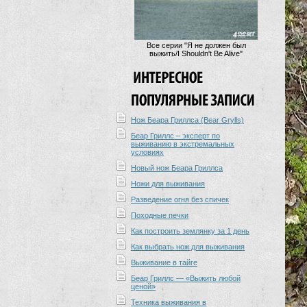
Все серии "Я не должен был
выжить/I Shouldn't Be Alive"
Нож Беара Гриллса (Bear Grylls)
Беар Гриллс – эксперт по
выживанию в экстремальных
условиях
Новый нож Беара Гриллса
Ножи для выживания
Разведение огня без спичек
Походные печки
Как построить землянку за 1 день
Как выбрать нож для выживания
Выживание в тайге
Беар Гриллс — «Выжить любой
ценой»
Техника выживания в