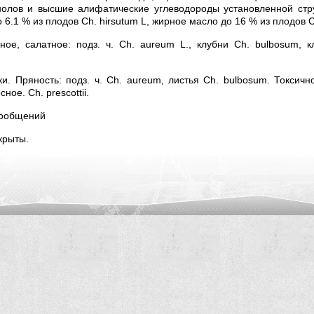
олов и высшие алифатические углеводороды установленной стр
6.1 % из плодов Ch. hirsutum L, жирное масло до 16 % из плодов C
ое, салатное: подз. ч. Ch. aureum L., клубни Ch. bulbosum, к
. Пряность: подз. ч. Ch. aureum, листья Ch. bulbosum. Токсично
ое. Ch. prescottii.
сообщений
крыты.