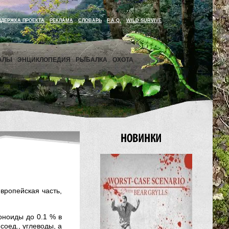
ДДЕРЖКА ПРОЕКТА
РЕКЛАМА
СЛОВАРЬ
F.A.Q.
WILD SURVIVE
АЛЫ
ЭНЦИКЛОПЕДИЯ
РЫБАЛКА
ОХОТА
вропейская часть,
оноиды до 0.1 % в
соед., углеводы, а