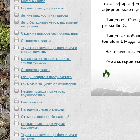
Болезнь Лайма
также эфиры фен
Первая помощь при укусах
эфирное масло до 
Летние опасности на природе
Пищевое. Овощн
Лето без единого укуса: насекомые
prescottii DC.
не пройдут
Отдых на природе без последствий
Пищевые добавки
Осторожно, клещи!
temulum L Медоносн
Укусы насекомых: профилактика и
Нет связанных 
первая помощь
Как летом обезопасить себя от
Комментарии за
укусов комаров
Осторожно, клещ!
Клещи. Защита и профилактика
Как можно защититься от комаров
Первая помощь при укусах
паукообразных
Клещи летом
Нападение лесных клещей
Отдых на природе без клещей
Первая помощь при укусах
насекомых
Укусы насекомых: профилактика и
лечение