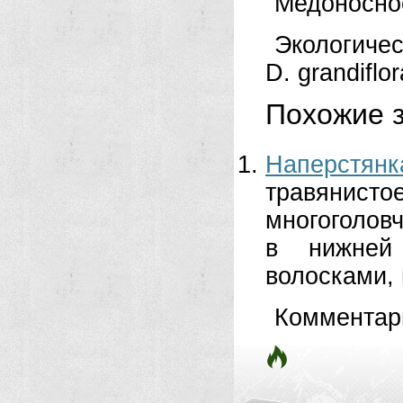
Медоносное. 
Экологичес
D. grandiflor
Похожие з
Наперстян
травянистое
многоголов
в нижней
волосками, в
Комментар