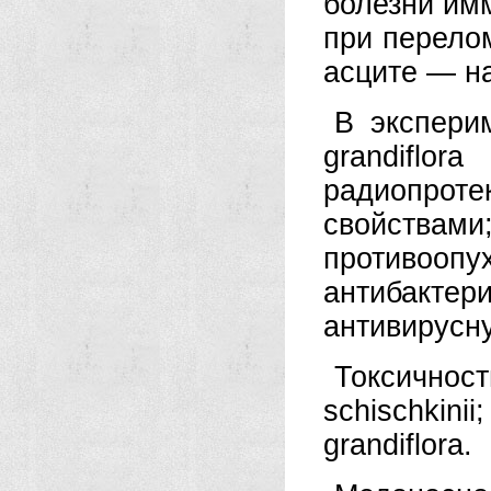
болезни им
при перело
асците — над
В экспери
grandiflo
радиопро
свойства
противоо
антибакт
антивирусну
Токсичност
schischkini
grandiflora.