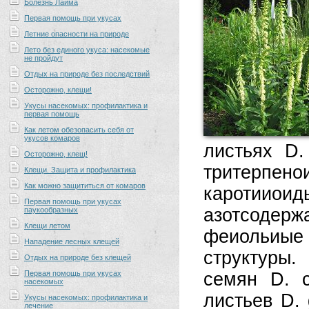
Болезнь Лайма
Первая помощь при укусах
Летние опасности на природе
Лето без единого укуса: насекомые
не пройдут
Отдых на природе без последствий
Осторожно, клещи!
Укусы насекомых: профилактика и
первая помощь
Как летом обезопасить себя от
укусов комаров
листьях D. 
Осторожно, клещ!
тритерпе
Клещи. Защита и профилактика
Как можно защититься от комаров
каротииоиды
Первая помощь при укусах
азотсодер
паукообразных
Клещи летом
феиольиые 
Нападение лесных клещей
структуры
Отдых на природе без клещей
Первая помощь при укусах
семян D. c
насекомых
листьев D. 
Укусы насекомых: профилактика и
лечение