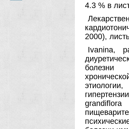
4.3 % в лис
Лекарств
кардиотонич
2000), листь
Ivanina, 
диуретическ
болезни 
хроническо
этиологии,
гипертензи
grandifl
пищеварите
психическ