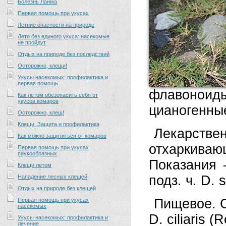
Болезнь Лайма
Первая помощь при укусах
Летние опасности на природе
Лето без единого укуса: насекомые
не пройдут
Отдых на природе без последствий
Осторожно, клещи!
Укусы насекомых: профилактика и
первая помощь
флавоноиды
Как летом обезопасить себя от
укусов комаров
цианогенны
Осторожно, клещ!
Клещи. Защита и профилактика
Лекарств
Как можно защититься от комаров
отхаркивающ
Первая помощь при укусах
паукообразных
Показания
Клещи летом
подз. ч. D. 
Нападение лесных клещей
Отдых на природе без клещей
Пищевое. С
Первая помощь при укусах
насекомых
D. ciliaris (
Укусы насекомых: профилактика и
лечение