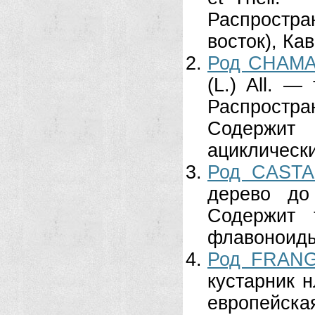
Распростра
восток), Ка
Род CHAMA
(L.) All. 
Распростран
Содержи
ациклически
Род CASTA
дерево до
Содержит 
флавоноиды 
Род FRANG
кустарник 
европейска