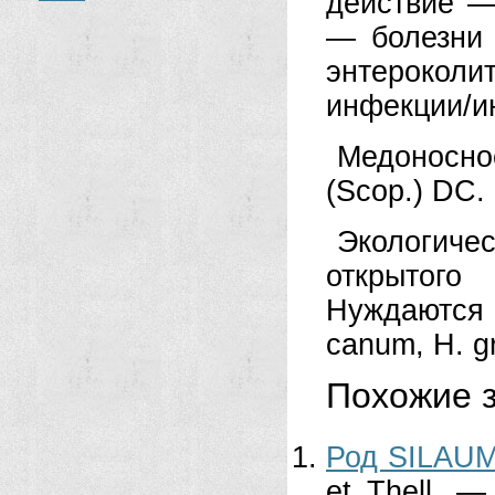
действие —
— болезни 
энтерокол
инфекции/ин
Медоносное
(Scop.) DC.
Экологич
открытого
Нуждаются в
canum, Н. gr
Похожие з
Род SILAUM
et Thell. 