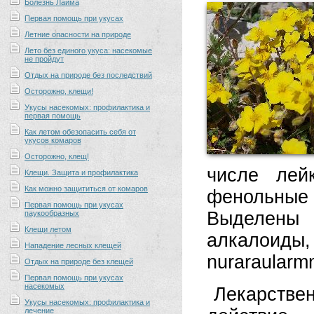
Болезнь Лайма
Первая помощь при укусах
Летние опасности на природе
Лето без единого укуса: насекомые
не пройдут
Отдых на природе без последствий
Осторожно, клещи!
Укусы насекомых: профилактика и
первая помощь
Как летом обезопасить себя от
укусов комаров
Осторожно, клещ!
числе лей
Клещи. Защита и профилактика
Как можно защититься от комаров
фенольные
Первая помощь при укусах
Выделены
паукообразных
Клещи летом
алкалоиды
Нападение лесных клещей
nuraraularmm
Отдых на природе без клещей
Первая помощь при укусах
насекомых
Лекарстве
Укусы насекомых: профилактика и
лечение