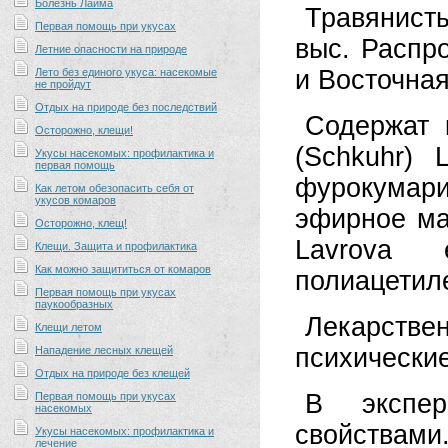
Болезнь Лайма
Травянисты
Первая помощь при укусах
выс. Распр
Летние опасности на природе
и Восточна
Лето без единого укуса: насекомые
не пройдут
Отдых на природе без последствий
Содержат 
Осторожно, клещи!
(Schkuhr) 
Укусы насекомых: профилактика и
первая помощь
фурокумари
Как летом обезопасить себя от
укусов комаров
эфирное мас
Осторожно, клещ!
Lavrova
Клещи. Защита и профилактика
Как можно защититься от комаров
полиацетил
Первая помощь при укусах
паукообразных
Лекарстве
Клещи летом
психические
Нападение лесных клещей
Отдых на природе без клещей
В экспер
Первая помощь при укусах
насекомых
свойствами
Укусы насекомых: профилактика и
лечение