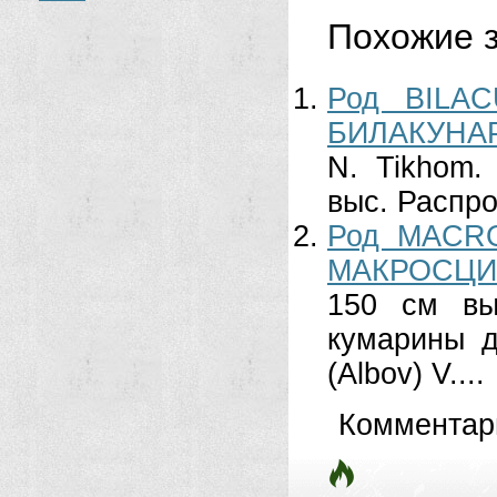
Похожие з
Род BILAC
БИЛАКУНА
N. Tikhom.
выс. Распро
Род MACRO
МАКРОСЦИ
150 см вы
кумарины д
(Albov) V....
Комментар