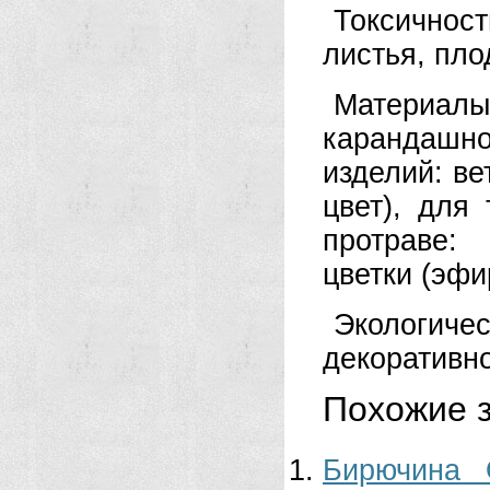
Токсичнос
листья, пло
Материалы
карандашн
изделий: ве
цвет), для 
протраве:
цветки (эфи
Экологиче
декоративн
Похожие з
Бирючина 