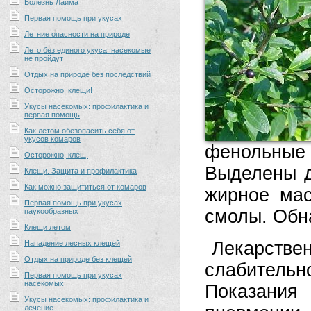
Болезнь Лайма
Первая помощь при укусах
Летние опасности на природе
Лето без единого укуса: насекомые
не пройдут
Отдых на природе без последствий
Осторожно, клещи!
Укусы насекомых: профилактика и
первая помощь
Как летом обезопасить себя от
укусов комаров
фенольные
Осторожно, клещ!
Выделены д
Клещи. Защита и профилактика
Как можно защититься от комаров
жирное ма
Первая помощь при укусах
смолы. Обн
паукообразных
Клещи летом
Лекарств
Нападение лесных клещей
Отдых на природе без клещей
слабительн
Первая помощь при укусах
насекомых
Показания
Укусы насекомых: профилактика и
лечение