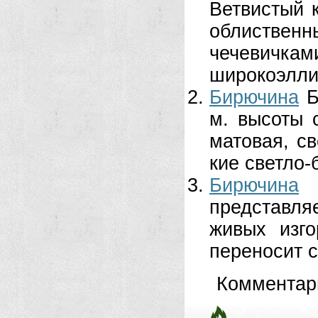
Ветвистый к
облиствен
чечевичкам
широкоэллип
Бирючина
Б
м. высоты 
матовая, св
кие светло-
Бирючина
представля
живых изго
переносит с
Комментар