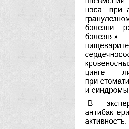
пневмонии,
носа: при 
гранулезно
болезни р
болезнях — 
пищеварит
сердечносо
кровеносны
цинге — ли
при стомати
и синдромы:
В экспе
антибактер
активность.