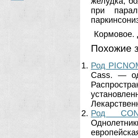
желудка, бо
при парал
паркинсониз
Кормовое. 
Похожие з
Род PICNO
Cass. — од
Распростр
установл
Лекарственн
Род CON
Однолетни
европейск