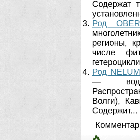
Содержат 
установленн
Род OBER
многолетни
регионы, к
числе фит
гетероцикли
Род NELUM
— водны
Распростр
Волги), Кав
Содержит...
Комментар