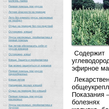
Болезнь Лайма
Первая помощь при укусах
Летние опасности на природе
Лето без единого укуса: насекомые
не пройдут
Отдых на природе без последствий
Осторожно, клещи!
Укусы насекомых: профилактика и
первая помощь
Как летом обезопасить себя от
укусов комаров
Содержит
Осторожно, клещ!
углеводоро
Клещи. Защита и профилактика
Как можно защититься от комаров
эфирное мас
Первая помощь при укусах
паукообразных
Лекарств
Клещи летом
общеукреп
Нападение лесных клещей
Отдых на природе без клещей
Показания 
Первая помощь при укусах
насекомых
болезнях 
Укусы насекомых: профилактика и
лечение