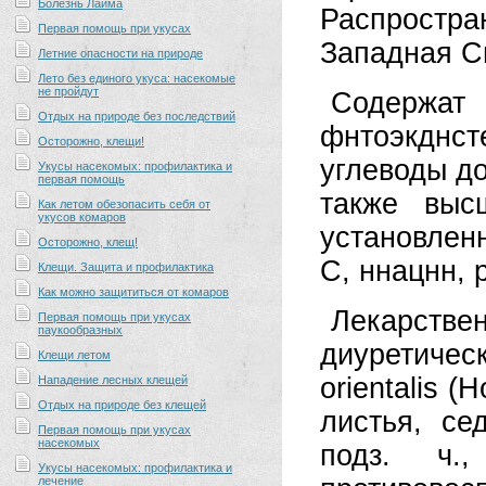
Болезнь Лайма
Распростр
Первая помощь при укусах
Западная С
Летние опасности на природе
Лето без единого укуса: насекомые
не пройдут
Содержат
Отдых на природе без последствий
фнтоэкднс
Осторожно, клещи!
углеводы до 
Укусы насекомых: профилактика и
первая помощь
также выс
Как летом обезопасить себя от
укусов комаров
установлен
Осторожно, клещ!
С, ннацнн, 
Клещи. Защита и профилактика
Как можно защититься от комаров
Лекарств
Первая помощь при укусах
паукообразных
диуретиче
Клещи летом
orientalis (
Нападение лесных клещей
Отдых на природе без клещей
листья, се
Первая помощь при укусах
насекомых
подз. ч.,
Укусы насекомых: профилактика и
лечение