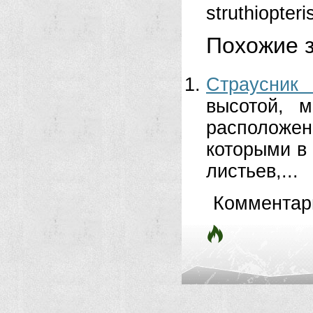
struthiopteri
Похожие з
Страусник
высотой, м
расположе
которы­ми в
листьев,...
Комментар