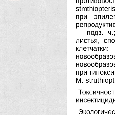
противов
stmthiopter
при эпиле
репродукти
— подз. ч.
листья, сп
клетчатки
новообр
новообразо
при гипокси
М. struthiopt
Токсично
инсектицидну
Экологич