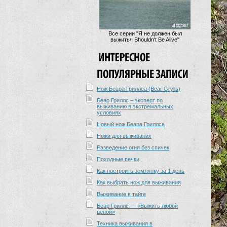
Все серии "Я не должен был
выжить/I Shouldn't Be Alive"
Нож Беара Гриллса (Bear Grylls)
Беар Гриллс – эксперт по
выживанию в экстремальных
условиях
Новый нож Беара Гриллса
Ножи для выживания
Разведение огня без спичек
Походные печки
Как построить землянку за 1 день
Как выбрать нож для выживания
Выживание в тайге
Беар Гриллс — «Выжить любой
ценой»
Техника выживания в