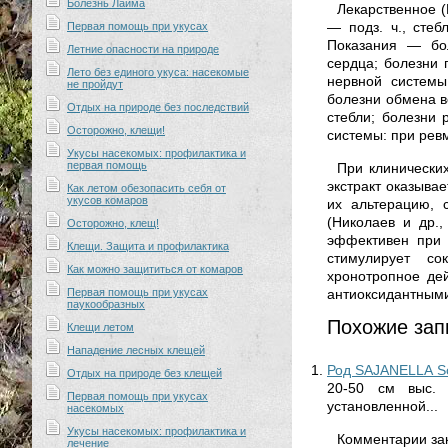
Болезнь Лайма
Лекарственное (
— подз. ч., стеб
Первая помощь при укусах
Показания — бол
Летние опасности на природе
сердца; болезни 
Лето без единого укуса: насекомые
нервной системы
не пройдут
болезни обмена в
Отдых на природе без последствий
стебли; болезни 
Осторожно, клещи!
системы: при рев
Укусы насекомых: профилактика и
первая помощь
При клинических
экстракт оказыва
Как летом обезопасить себя от
укусов комаров
их альтерацию, 
(Николаев и др.
Осторожно, клещ!
эффективен при 
Клещи. Защита и профилактика
стимулирует со
Как можно защититься от комаров
хронотропное де
Первая помощь при укусах
антиоксидантными 
паукообразных
Похожие зап
Клещи летом
Нападение лесных клещей
Род SAJANELLA S
Отдых на природе без клещей
20-50 см выс. 
Первая помощь при укусах
установленной...
насекомых
Укусы насекомых: профилактика и
Комментарии за
лечение