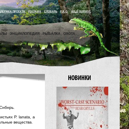
ДДЕРЖКА ПРОЕКТА
РЕКЛАМА
СЛОВАРЬ
F.A.Q.
WILD SURVIVE
АЛЫ
ЭНЦИКЛОПЕДИЯ
РЫБАЛКА
ОХОТА
 Снбнрь.
стьях P. lanata, а
ильные вещества.