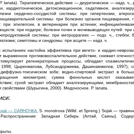
P. lanata). Терапевтическое действие — диуретическое — надз. ч.
ли, кардиотоническое, детоксикационное, седативное, аналгези
езни сердечно-сосудистой системы: при гипертензии, атероск
пищеварительной системы: при болезнях органов пищеварения, г
: при эпилепсии, в ветеринарии при астении; инфекции/инвазии
еществ: при подагре; болезни почек и мочевыводящих путей: при а
репродуктивной системы: при метроррагиях — подз. ч., стебли;
матизме; симптомы и синдромы: при асците — надз. ч.
 испытаниях настойка эффективна при вегето- и кардио-невроза
ет выраженное противовоспалительное действие, снижает отечность
стимулирует регенераторные процессы, обладает спазмолитиче
, 1998; Цыренжапова, Лубсандоржиева, Дашинамжилов, 1997); сп
диффузно-токсическом зобе; водно-спиртовой экстракт в больш
кращения миометрия; сумма фенольных кислот оказывае
йствие; сухой экстракт обладает аналгезирующими, мембраност
свойствами (Шурыгина, 2000). Медоносное. P. lanata.
иси:
ojak — САЯНОЧКА.
S. monstrosa (Willd. et Spreng.) Sojak — травя
Распространение: Западная Сибирь (Алтай, Саяны). Соде
крыты.