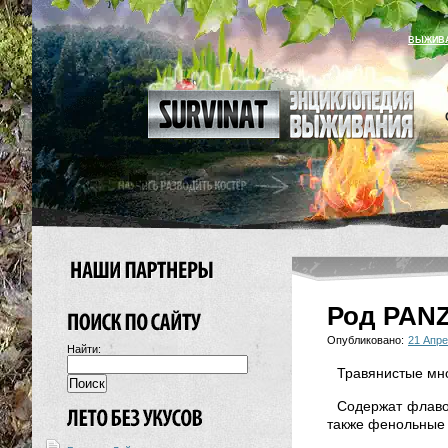
ВЫЖИВ
Род PAN
Опубликовано:
21 Апре
Найти:
Травянистые мно
Содержат флавон
также фенольные 