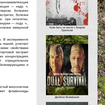
, ранозаживляющее
рующее — надз. ч.
лерозе, болезнях
астритах; болезни
: при гепатитах;
нурии — подз. ч.,
 болезни иммунной
Хуже быть не могло с Беаром
Гриллсом
х. В эксперименте
 тканей, угнетает
скими свойствами
иртовой экстракт
их концентрациях
т отрицательное
абилизирующими и
нистый многолетник
ржит флавоноиды
Двойное Выживание