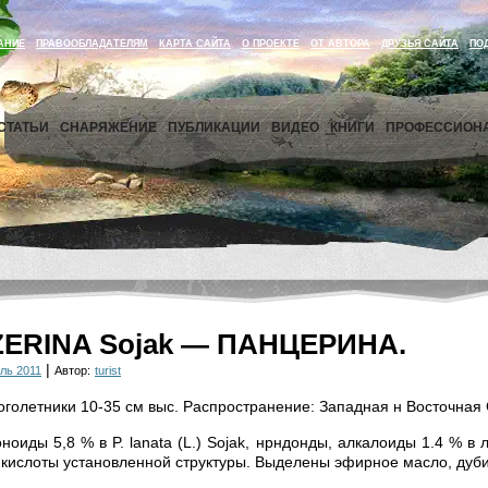
АНИЕ
ПРАВООБЛАДАТЕЛЯМ
КАРТА САЙТА
О ПРОЕКТЕ
ОТ АВТОРА
ДРУЗЬЯ САЙТА
ПО
СТАТЬИ
СНАРЯЖЕНИЕ
ПУБЛИКАЦИИ
ВИДЕО
КНИГИ
ПРОФЕССИОН
ZERINA Sojak — ПАНЦЕРИНА.
|
ль 2011
Автор:
turist
голетники 10-35 см выс. Распространение: Западная н Восточная
оиды 5,8 % в P. lanata (L.) Sojak, нрндонды, алкалоиды 1.4 % в ли
кислоты установленной структуры. Выделены эфирное масло, дуб