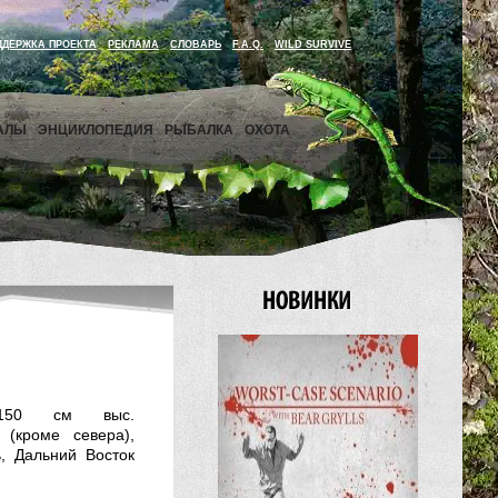
ДДЕРЖКА ПРОЕКТА
РЕКЛАМА
СЛОВАРЬ
F.A.Q.
WILD SURVIVE
АЛЫ
ЭНЦИКЛОПЕДИЯ
РЫБАЛКА
ОХОТА
0-150 см выс.
 (кроме севера),
, Дальний Восток