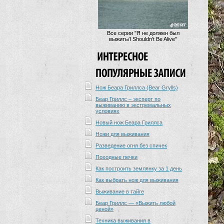
Все серии "Я не должен был
выжить/I Shouldn't Be Alive"
Нож Беара Гриллса (Bear Grylls)
Беар Гриллс – эксперт по
выживанию в экстремальных
условиях
Новый нож Беара Гриллса
Ножи для выживания
Разведение огня без спичек
Походные печки
Как построить землянку за 1 день
Как выбрать нож для выживания
Выживание в тайге
Беар Гриллс — «Выжить любой
ценой»
Техника выживания в