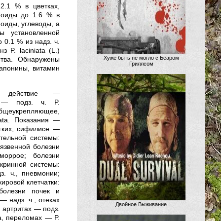
2.1 % в цветках,
ноиды до 1.6 % в
иоиды, углеводы, а
ы установленной
0.1 % из надз. ч.
 P. laciniata (L.)
Хуже быть не могло с Беаром
ства. Обнаружены
Гриллсом
сапонины, витамин
кое действие —
е — подз. ч. P.
еукрепляющее,
iata. Показания —
егких, сифилисе —
ительной системы:
 язвенной болезни
моррое; болезни
окринной системы:
. ч., пневмонии;
жировой клетчатки:
болезни почек и
 надз. ч., отеках
Двойное Выживание
и артритах — подз.
sa, переломах — P.