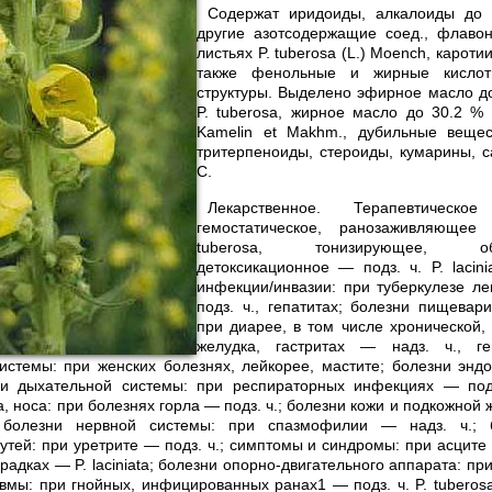
Содержат иридоиды, алкалоиды до 
другие азотсодержащие соед., флаво
листьях P. tuberosa (L.) Moench, кароти
также фенольные и жирные кислот
структуры. Выделено эфирное масло до 
P. tuberosa, жирное масло до 30.2 % нз
Kamelin et Makhm., дубильные веще
тритерпеноиды, стероиды, кумарины, 
С.
Лекарственное. Терапевтичес
гемостатическое, ранозаживляюще
tuberosa, тонизирующее, общ
детоксикационное — подз. ч. P. lacin
инфекции/инвазии: при туберкулезе л
подз. ч., гепатитах; болезни пищевар
при диарее, в том числе хронической,
желудка, гастритах — надз. ч., ге
истемы: при женских болезнях, лейкорее, мастите; болезни энд
ни дыхательной системы: при респираторных инфекциях — подз
а, носа: при болезнях горла — подз. ч.; болезни кожи и подкожной 
 болезни нервной системы: при спазмофилии — надз. ч.; 
тей: при уретрите — подз. ч.; симптомы и синдромы: при асците —
радках — P. laciniata; болезни опорно-двигательного аппарата: пр
равмы: при гнойных, инфицированных ранах1 — подз. ч. P. tubero