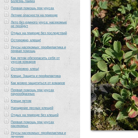
Болезнь Лайма
Первая помощь при укусах
Летние опасности на природе
Лето без единого укуса: насекомые
не пройдут
Отдых на природе без последствий
Осторожно, клещи!
Укусы насекомых: профилактика и
первая помощь
Как летом обезопасить себя от
укусов комаров
Осторожно, клещ!
Клещи. Защита и профилактика
Как можно защититься от комаров
Первая помощь при укусах
паукообразных
Клещи летом
Нападение лесных клещей
Отдых на природе без клещей
Первая помощь при укусах
насекомых
Укусы насекомых: профилактика и
лечение