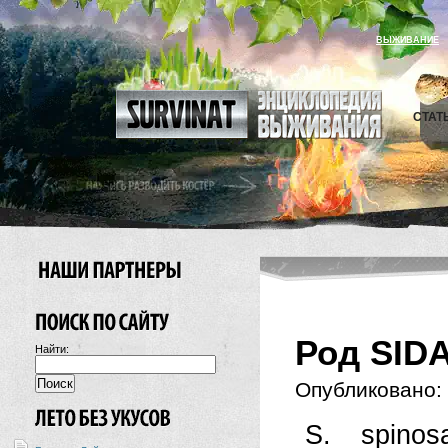
ВЫЖИВАНИЕ
СТАТ
Род SID
Найти:
Опубликовано:
S. spino