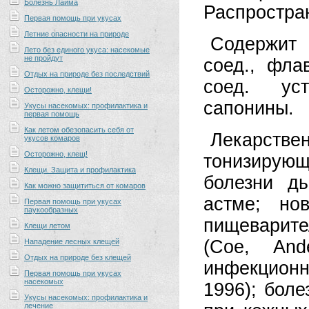
Болезнь Лайма
Распростран
Первая помощь при укусах
Летние опасности на природе
Содержит
Лето без единого укуса: насекомые
не пройдут
соед., фла
Отдых на природе без последствий
соед. уст
Осторожно, клещи!
сапонины.
Укусы насекомых: профилактика и
первая помощь
Как летом обезопасить себя от
Лекарств
укусов комаров
Осторожно, клещ!
тонизирую
Клещи. Защита и профилактика
болезни д
Как можно защититься от комаров
астме; но
Первая помощь при укусах
паукообразных
пищеварит
Клещи летом
(Сое, And
Нападение лесных клещей
Отдых на природе без клещей
инфекционн
Первая помощь при укусах
насекомых
1996); боле
Укусы насекомых: профилактика и
лечение