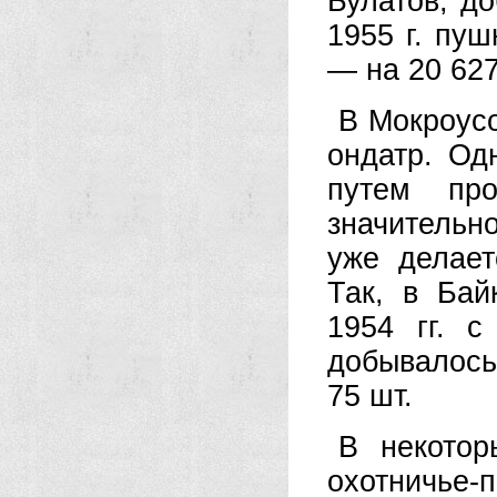
Булатов, д
1955 г. пуш
— на 20 627
В Мокроусо
ондатр. Од
путем про
значительно
уже делает
Так, в Бай
1954 гг. с
добывалось
75 шт.
В некотор
охотничье