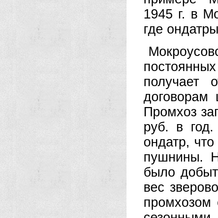
1945 г. в М
где ондатры
Мокроус
постоянных
получает 
договорам 
Промхоз за
руб. в год
ондатр, что
пушнины. Н
было добыт
вес зверов
промхозом 
сезонными