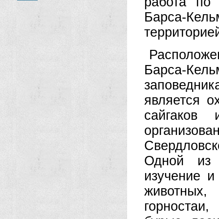
работа по 
Барса-Кел
территорией
Расположе
Барса-Ке
заповедни
является о
сайгаков 
организов
Свердловск
Одной из 
изучение и
животных, 
горностаи,