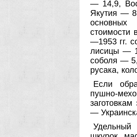
— 14,9, Во
Якутия — 8
основных 
стоимости 
—1953 гг. с
лисицы — 1
соболя — 5,
русака, кол
Если обр
пушно-мех
заготовкам
— Украинск
Удельный 
шкурок ма