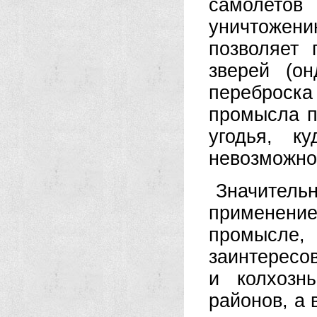
самолетов
уничтожени
позволяет
зверей (он
переброск
промысла п
угодья, к
невозможно
Значитель
применени
промысл
заинтересо
и колхозн
районов, а 