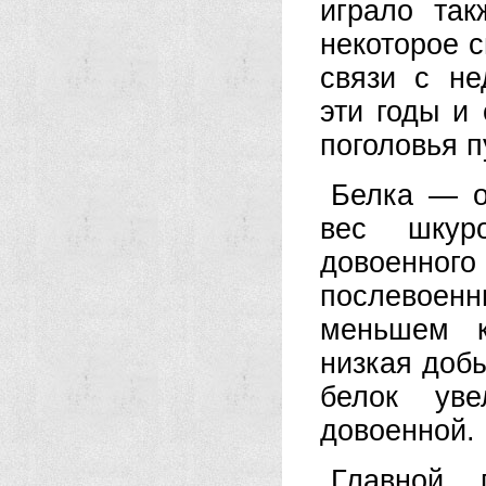
играло та
некоторое 
связи с н
эти годы и
поголовья 
Белка — о
вес шкур
довоенног
послевоенн
меньшем к
низкая добы
белок уве
довоенной.
Главной 