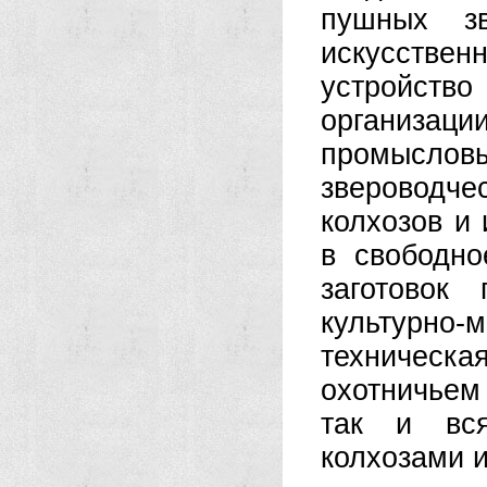
пушных з
искусств
устройств
организац
промысл
звероводч
колхозов и
в свободн
заготовок
культурно
техническ
охотничьем 
так и вся
колхозами и