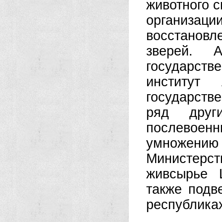
животного с
организа
восстанов
зверей. 
государст
институт
государстве
ряд друг
послевоен
умножению
Министерст
живсырье 
также подв
республика