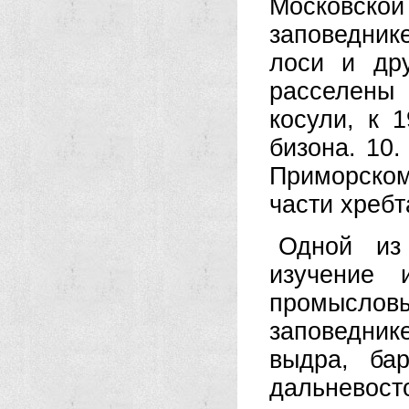
Московской
заповедник
лоси и др
расселены
косули, к 
бизона. 10.
Приморско
части хребт
Одной из 
изучение 
промыслов
заповедник
выдра, бар
дальневост