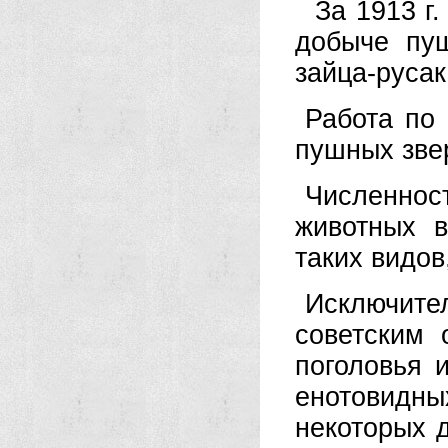
За 1913 г.
добыче пу
зайца-русак
Работа по
пушных зве
Численнос
животных 
таких видов
Исключит
советским 
поголовья 
енотовидны
некоторых 