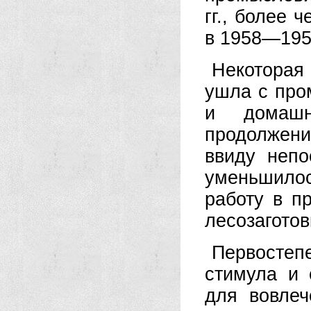
гг., более 
в 1958—1959
Некоторая
ушла с про
и домашн
продолжен
ввиду непо
уменьшилось
работу в п
лесозаготов
Первостеп
стимула и 
для вовле