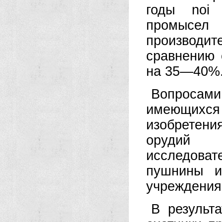
годы noi
промысел 
производит
сравнению
на 35—40%
Вопросам
имеющихся 
изобретен
орудий 
исследова
пушнины и
учреждения
В результ