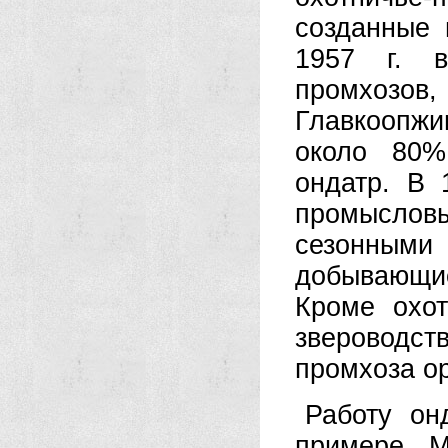
созданные 
1957 г. 
промхоз
Главкоопж
около 80%
ондатр. В 
промысловы
сезонными 
добывающи
Кроме охот
звероводс
промхоза ор
Работу он
примере М