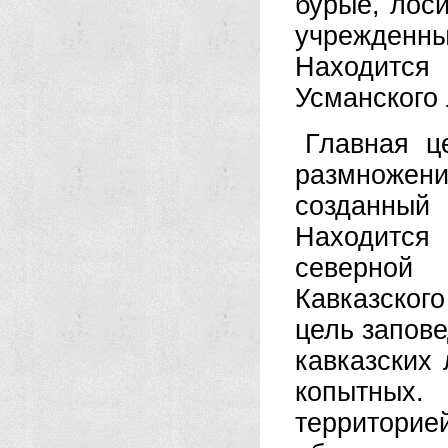
бурые, лоси
учрежденны
Находится
Усманского 
Главная ц
размножен
созданный 
Находится
северной
Кавказского
цель запов
кавказских 
копытных.
территорие