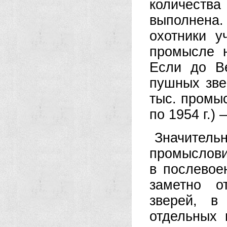
количеств
выполнена
охотники 
промысле 
Если до В
пушных зве
тыс. промыс
по 1954 г.)
Значитель
промыслови
в послевое
заметно о
зверей, в
отдельных 