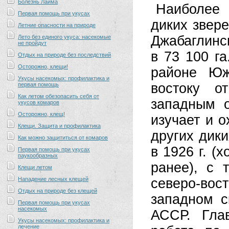
Болезнь Лайма
Наиболее 
Первая помощь при укусах
диких звере
Летние опасности на природе
Джабаглинск
Лето без единого укуса: насекомые
не пройдут
в 73 100 г
Отдых на природе без последствий
Осторожно, клещи!
районе Юж
Укусы насекомых: профилактика и
востоку о
первая помощь
Как летом обезопасить себя от
западным о
укусов комаров
Осторожно, клещ!
изучает и о
Клещи. Защита и профилактика
других дики
Как можно защититься от комаров
в 1926 г. (
Первая помощь при укусах
паукообразных
ранее), с 
Клещи летом
Нападение лесных клещей
северо-во
Отдых на природе без клещей
западном с
Первая помощь при укусах
насекомых
АССР. Гла
Укусы насекомых: профилактика и
лечение