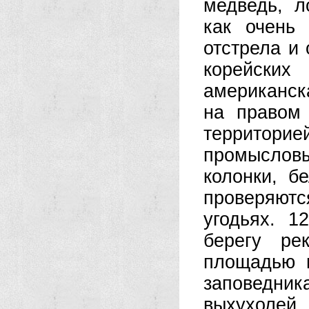
медведь, л
как очень 
отстрела и 
корейских
американска
на правом 
территорие
промыслов
колонки, б
проверяют
угодьях. 1
берегу ре
площадью 
заповедни
выхухолей