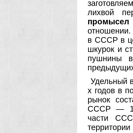
заготовля
лихвой пе
промысел
отношении. 
в СССР в це
шкурок и ст
пушнины в
предыдущих
Удельный в
х годов в п
рынок сост
СССР — 14
части ССС
территории