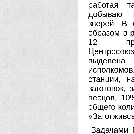
работая т
добывают 
зверей. В 
образом в 
12 произ
Центросо
выделена
исполкомо
станции, н
заготовок, 
песцов, 10
общего коли
«Заготживс
Задачами 