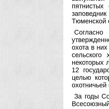
пятнистых
заповедни
Тюменской 
Согласн
утвержденн
охота в них
сельского
некоторых 
12 государ
целью кото
охотничьей
За годы Со
Всесоюзны