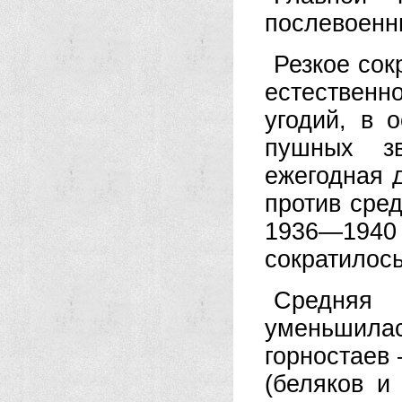
послевоенн
Резкое сок
естественн
угодий, в 
пушных зв
ежегодная 
против сред
1936—1940 г
сократилос
Средняя
уменьшилас
горностаев
(беляков и