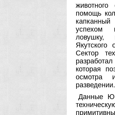
животного
помощь кол
капканный
успехом 
ловушку, 
Якутского 
Сектор те
разработал
которая по
осмотра 
разведении
Данные Ю.
техниче
примитивн