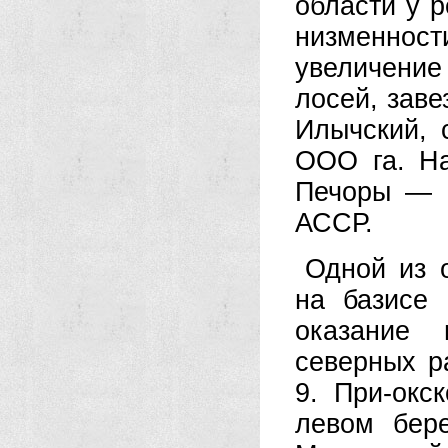
области у р
низменнос
увеличение
лосей, заве
Илычский, 
ООО га. На
Печоры — р
АССР.
Одной из 
на базисе
оказание 
северных р
9. При-окс
левом бер