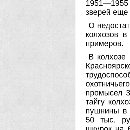
1951—1955
зверей еще 
О недостат
колхозов 
примеров.
В колхозе
Красноярск
трудоспосо
охотничье
промысел 3
тайгу колх
пушнины в 
50 тыс. р
шкурок на 