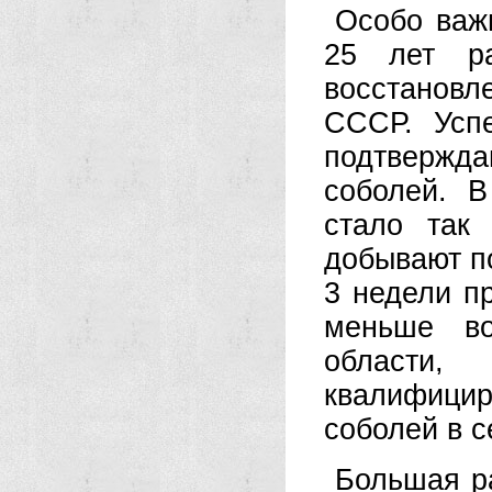
Особо важ
25 лет ра
восстановл
СССР. Усп
подтвержда
соболей. В
стало так
добывают п
3 недели п
меньше во
област
квалифицир
соболей в с
Большая р