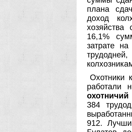
суммы сдан
плана сда
доход кол
хозяйства 
16,1% сум
затрате на
трудодне
колхозникам
Охотники 
работали н
охотничий
384 трудо
выработанн
912. Лучши