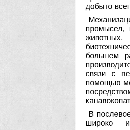
добыто всег
Механиза
промысел, 
животных.
биотехниче
большем ра
производит
связи с п
помощью мо
посредс
канавокопат
В послевое
широко ис