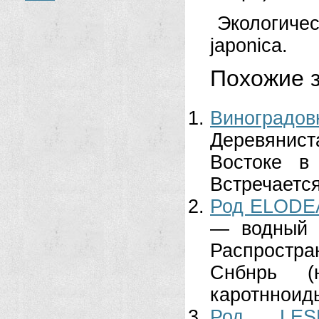
Экологиче
japonica.
Похожие з
Виноградов
Деревянист
Востоке в
Встречается
Род ELODE
— водный 
Распростр
Снбнрь (ю
каротнноиды
Род LES