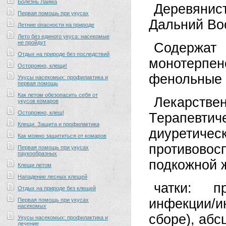
Болезнь Лайма
Деревянис
Первая помощь при укусах
Дальний Во
Летние опасности на природе
Лето без единого укуса: насекомые
не пройдут
Содержат 
Отдых на природе без последствий
монотерпе
Осторожно, клещи!
фенольные 
Укусы насекомых: профилактика и
первая помощь
Как летом обезопасить себя от
Лекарственн
укусов комаров
Осторожно, клещ!
Терапев
Клещи. Защита и профилактика
диуретичес
Как можно защититься от комаров
противовос
Первая помощь при укусах
паукообразных
подкожной 
Клещи летом
Нападение лесных клещей
чатки: п
Отдых на природе без клещей
инфекции/ин
Первая помощь при укусах
насекомых
сборе), абс
Укусы насекомых: профилактика и
лечение