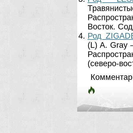
Травянисты
Распростр
Восток. Сод
Род ZIGAD
(L) A. Gray
Распростр
(северо-вос
Комментар