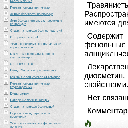
Болезнь Лайма
Травянис
Первая помощь при укусах
Распростр
Летние опасности на природе
имеются для
Лето без единого укуса: насекомые
не пройдут
Отдых на природе без последствий
Содержит
Осторожно, клещи!
фенольные
Укусы насекомых: профилактика и
первая помощь
алнциклнчес
Как летом обезопасить себя от
укусов комаров
Осторожно, клещ!
Лекарств
Клещи. Защита и профилактика
диосметин
Как можно защититься от комаров
свойствами
Первая помощь при укусах
паукообразных
Клещи летом
Нет связа
Нападение лесных клещей
Отдых на природе без клещей
Комментар
Первая помощь при укусах
насекомых
Укусы насекомых: профилактика и
лечение