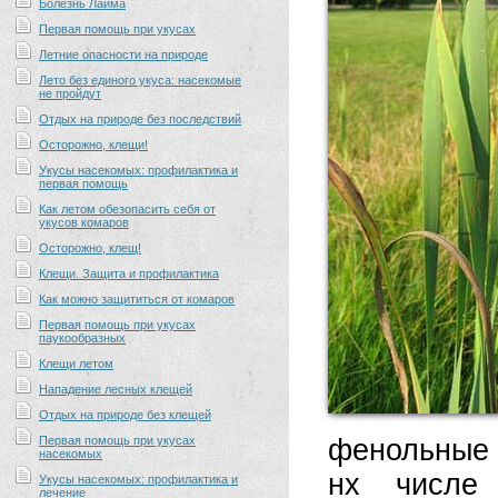
Болезнь Лайма
Первая помощь при укусах
Летние опасности на природе
Лето без единого укуса: насекомые
не пройдут
Отдых на природе без последствий
Осторожно, клещи!
Укусы насекомых: профилактика и
первая помощь
Как летом обезопасить себя от
укусов комаров
Осторожно, клещ!
Клещи. Защита и профилактика
Как можно защититься от комаров
Первая помощь при укусах
паукообразных
Клещи летом
Нападение лесных клещей
Отдых на природе без клещей
Первая помощь при укусах
фенольные 
насекомых
нх числе 
Укусы насекомых: профилактика и
лечение