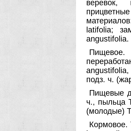
веревок, 
прицветны
материалов:
latifolia;
angustifolia.
Пищевое
переработан
angustifolia
подз. ч. (жар
Пищевые до
ч., пыльца Т
(молодые) Т. 
Кормовое. Т.