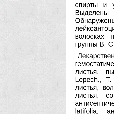
спирты и у
Выделены 
Обнаруж
лейкоантоц
волосках п
группы В, С
Лекарств
гемостатиче
листья, пы
Lepech., Т.
листья, вол
листья, со
антисептиче
latifolia,