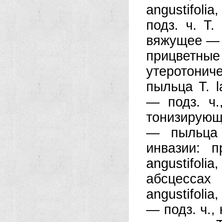
angustifoli
подз. ч. Т. o
вяжущее — по
прицветные Т
утеротониче
пыльца Т. la
— подз. ч.
тонизирующ
— пыльца 
инвазии: 
angustifolia,
абсцессах
angustifolia
— подз. ч.,