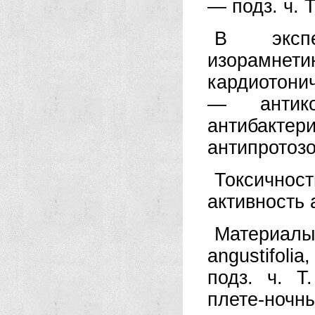
— подз. ч. Т. 
В экспе
изорамне
кардиотони
— антикоа
антибак
антипротозо
Токсично
активность а
Материалы
angustifoli
подз. ч. Т.
плете-ночн