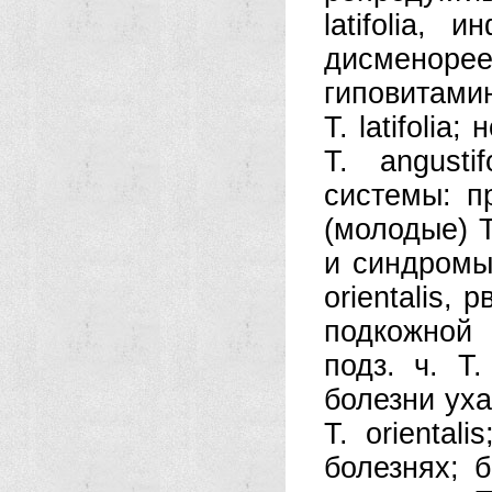
latifolia,
дисменоре
гиповитамин
Т. latifoli
Т. angustif
системы: п
(молодые) Т.
и синдромы:
orientalis, 
подкожной
подз. ч. Т.
болезни уха
Т. oriental
болезнях; 