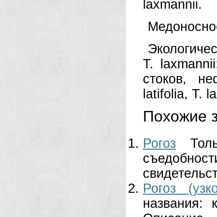
laxmannii.
Медоносное.
Экологическ
Т. laxmann
стоков, не
latifolia, Т. 
Похожие з
Рогоз
Тол
съедобност
свидетельст
Рогоз (узк
названия: 