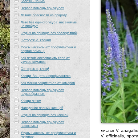
Болезнь Лайма
Первая помощь при укусах
Летние опасности на природе
Лето без единого укуса: насекомые
не пройдут
Отдых на природе без последствий
Осторожно, клещи!
Укусы насекомых: профилактика и
первая помощь
Как летом обезопасить себя от
укусов комаров
Осторожно, клещ!
Клещи. Защита и профилактика
Как можно защититься от комаров
Первая помощь при укусах
паукообразных
Клещи летом
Нападение лесных клещей
Отдых на природе без клещей
Первая помощь при укусах
насекомых
листья V. anagalli
Укусы насекомых: профилактика и
V. officinalis, п
лечение