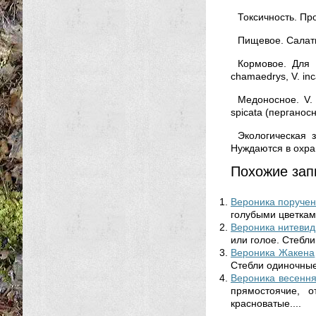
Токсичность. Пр
Пищевое. Салатно
Кормовое. Для 
chamaedrys, V. inca
Медоносное. V. an
spicata (перганосн
Экологическая зн
Нуждаются в охране
Похожие зап
Вероника поруче
голубыми цветками
Вероника нитеви
или голое. Стебли
Вероника Жакена
Стебли одиночные
Вероника весенн
прямостоячие, о
красноватые....