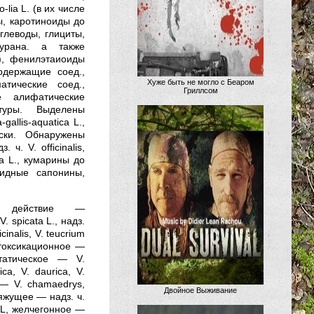
-lia L. (в их числе
ы, каротиноиды до
углеводы, глициты,
фурана. а также
9), фенилэтаиоиды
содержащие соед.,
Хуже быть не могло с Беаром
тические соед.,
Гриллсом
 алифатические
ктуры. Выделены
allis-aquatica L.,
ски. Обнаружены
ч. V. officinalis,
a L., кумарины до
роидные сапонины,
кое действие —
 spicata L., надз.
ficinalis, V. teucrium
детоксикационное —
остатическое — V.
ca, V. daurica, V.
2 — V. chamaedrys,
Двойное Выживание
 вяжущее — надз. ч.
a L, желчегонное —