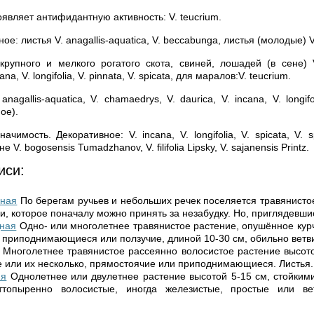
оявляет антифидантную активность: V. teucrium.
е: листья V. anagallis-aquatica, V. beccabunga, листья (молодые) V. o
крупного и мелкого рогатого скота, свиней, лошадей (в сене) 
na, V. longifolia, V. pinnata, V. spicata, для маралов:V. teucrium.
agallis-aquatica, V. chamaedrys, V. daurica, V. incana, V. longifolia
ое).
ачимость. Декоративное: V. incana, V. longifolia, V. spicata, V. sp
 V. bogosensis Tumadzhanov, V. filifolia Lipsky, V. sajanensis Printz.
иси:
нная
По берегам ручьев и небольших речек поселяется травя­нисто
, которое поначалу можно принять за незабудку. Но, приглядев­шис
дная
Одно- или многолетнее травя­нистое растение, опушённое кур
 приподнимающиеся или ползучие, длиной 10-30 см, обильно ветвис­
Многолетнее травянистое рассеянно волосистое рас­тение высото
 или их несколько, прямостоячие или приподнимающиеся. Листья..
яя
Однолетнее или двулетнее растение высотой 5-15 см, стойким
ттопыренно волосистые, иногда железистые, простые или ве