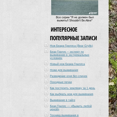
Все серии "Я не должен был
выжить/I Shouldn't Be Alive"
Нож Беара Гриллса (Bear Grylls)
Беар Гриллс – эксперт по
выживанию в экстремальных
условиях
Новый нож Беара Гриллса
Ножи для выживания
Разведение огня без спичек
Походные печки
Как построить землянку за 1 день
Как выбрать нож для выживания
Выживание в тайге
Беар Гриллс — «Выжить любой
ценой»
Техника выживания в