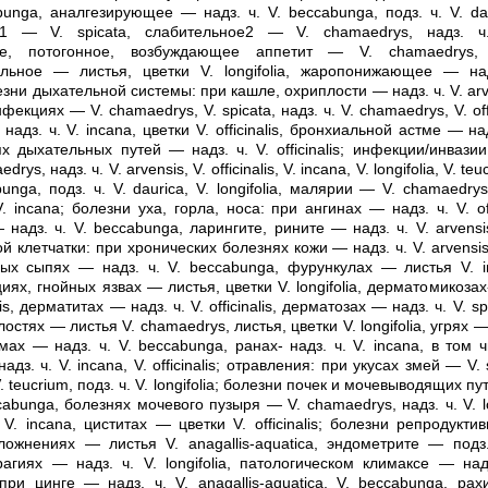
bunga, аналгезирующее — надз. ч. V. beccabunga, подз. ч. V. dauri
е1 — V. spicata, слабительное2 — V. chamaedrys, надз. ч
е, потогонное, возбуждающее аппетит — V. chamaedrys, а
ельное — листья, цветки V. longifolia, жаропонижающее — надз
ни дыхательной системы: при кашле, охриплости — надз. ч. V. arven
екциях — V. chamaedrys, V. spicata, надз. ч. V. chamaedrys, V. offi
адз. ч. V. incana, цветки V. officinalis, бронхиальной астме — над
знях дыхательных путей — надз. ч. V. officinalis; инфекции/инвази
rys, надз. ч. V. arvensis, V. officinalis, V. incana, V. longifolia, V. t
bunga, подз. ч. V. daurica, V. longifolia, малярии — V. chamaedr
V. incana; болезни уха, горла, носа: при ангинах — надз. ч. V. offi
надз. ч. V. beccabunga, ларингите, рините — надз. ч. V. arvens
 клетчатки: при хронических болезнях кожи — надз. ч. V. arvensis,
ожных сыпях — надз. ч. V. beccabunga, фурункулах — листья V. i
ициях, гнойных язвах — листья, цветки V. longifolia, дерматомикозах
nalis, дерматитах — надз. ч. V. officinalis, дерматозах — надз. ч. V. s
стях — листья V. chamaedrys, листья, цветки V. longifolia, угрях — 
мах — надз. ч. V. beccabunga, ранах- надз. ч. V. incana, в том 
дз. ч. V. incana, V. officinalis; отравления: при укусах змей — V. s
 V. teucrium, подз. ч. V. longifolia; болезни почек и мочевыводящих п
cabunga, болезнях мочевого пузыря — V. chamaedrys, надз. ч. V. lo
V. incana, циститах — цветки V. officinalis; болезни репродукт
ожнениях — листья V. anagallis-aquatica, эндометрите — подз. 
ррагиях — надз. ч. V. longifolia, патологическом климаксе — надз. 
при цинге — надз. ч. V. anagallis-aquatica, V. beccabunga, рах