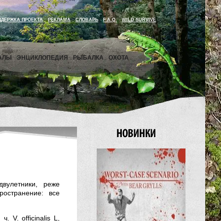
ДДЕРЖКА ПРОЕКТА
РЕКЛАМА
СЛОВАРЬ
F.A.Q.
WILD SURVIVE
АЛЫ
ЭНЦИКЛОПЕДИЯ
РЫБАЛКА
ОХОТА
двулетники, реже
ространение: все
 V. officinalis L,