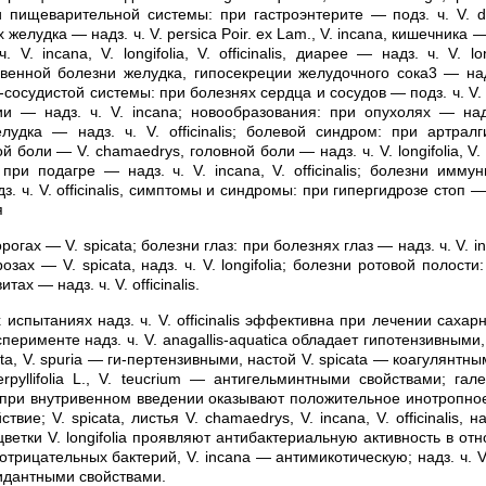
зни пищеварительной системы: при гастроэнтерите — подз. ч. V. da
ях желудка — надз. ч. V. persica Poir. ex Lam., V. incana, кишечника — 
V. incana, V. longifolia, V. officinalis, диарее — надз. ч. V. lon
венной болезни желудка, гипосекреции желудочного сока3 — надз. 
сосудистой системы: при болезнях сердца и сосудов — подз. ч. V. da
зии — надз. ч. V. incana; новообразования: при опухолях — надз.
елудка — надз. ч. V. officinalis; болевой синдром: при артрал
 боли — V. chamaedrys, головной боли — надз. ч. V. longifolia, V. o
при подагре — надз. ч. V. incana, V. officinalis; болезни имму
. ч. V. officinalis, симптомы и синдромы: при гипергидрозе стоп — н
я
удорогах — V. spicata; болезни глаз: при болезнях глаз — надз. ч. V. 
озах — V. spicata, надз. ч. V. longifolia; болезни ротовой полости
тах — надз. ч. V. officinalis.
 испытаниях надз. ч. V. officinalis эффективна при лечении сахар
перименте надз. ч. V. anagallis-aquatica обладает гипотензивными, н
cata, V. spuria — ги-пертензивными, настой V. spicata — коагулянтн
. serpyllifolia L., V. teucrium — антигельминтными свойствами; г
a при внутривенном введении оказывают положительное инотропно
вие; V. spicata, листья V. chamaedrys, V. incana, V. officinalis, над
 цветки V. longifolia проявляют антибактериальную активность в о
трицательных бактерий, V. incana — антимикотическую; надз. ч. V.
идантными свойствами.