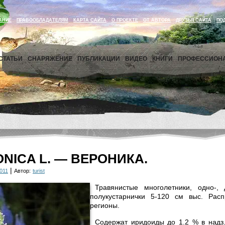
АНИЕ
ПРАВООБЛАДАТЕЛЯМ
КАРТА САЙТА
О ПРОЕКТЕ
ОТ АВТОРА
ДРУЗЬЯ САЙТА
ПО
СТАТЬИ
СНАРЯЖЕНИЕ
ПУБЛИКАЦИИ
ВИДЕО
КНИГИ
ПРОФЕССИОН
ONICA L. — ВЕРОНИКА.
|
011
Автор:
turist
Травянистые многолетники, одно-, 
полукустарнички 5-120 см выс. Расп
регионы.
Содержат иридоиды до 1.2 % в надз. ч.