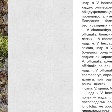
надз. ч. V. becca
кардиотоническо
общеукрепляюще
противовоспалит
Показания — болез
респираторных инф
— V. chamaedrys, н
officinalis, боле
легких — V. chamaed
надз. ч. V. becca
spicata, надз. ч. 
болезнях горла — 
подкожной жировой
V. officinalis, к
officinalis, панар
надз. ч. V. offici
chamaedrys, опрело
травмы: при трав
ранах, ожогах — на
incana, V. spuria,
— надз. ч. V. bec
почек — надз. ч. 
послеродовых осл
longifolia, метро
гиповитаминозы: 