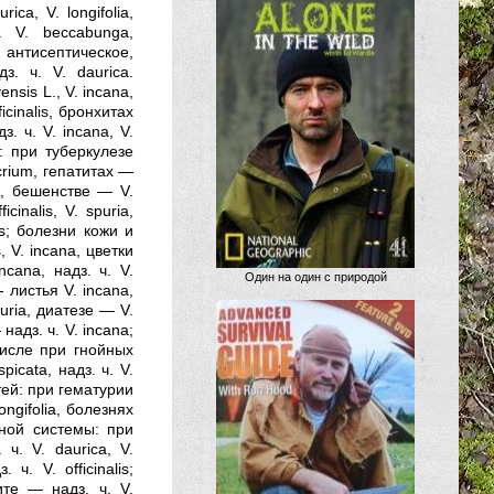
ca, V. longifolia,
. V. beccabunga,
нтисептическое,
. ч. V. daurica.
sis L., V. incana,
cinalis, бронхитах
з. ч. V. incana, V.
и: при туберкулезе
eucrium, гепатитах —
ys, бешенстве — V.
cinalis, V. spuria,
is; болезни кожи и
 V. incana, цветки
ncana, надз. ч. V.
Один на один с природой
- листья V. incana,
puria, диатезе — V.
надз. ч. V. incana;
числе при гнойных
picata, надз. ч. V.
утей: при гематурии
ngifolia, болезнях
ивной системы: при
ч. V. daurica, V.
ч. V. officinalis;
ите — надз. ч. V.