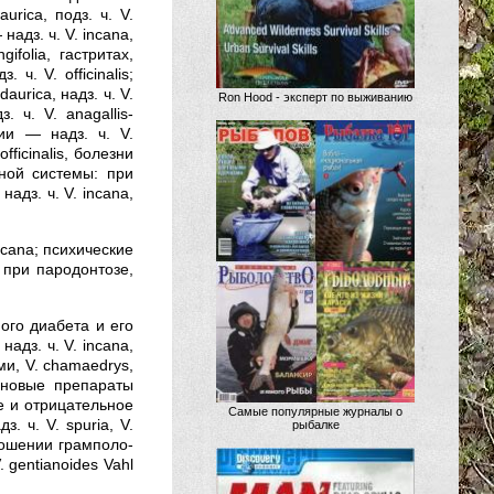
urica, подз. ч. V.
надз. ч. V. incana,
gifolia, гастритах,
ч. V. officinalis;
urica, надз. ч. V.
Ron Hood - эксперт по выживанию
 ч. V. anagallis-
гии — надз. ч. V.
fficinalis, болезни
нной системы: при
адз. ч. V. incana,
incana; психические
: при пародонтозе,
ного диабета и его
адз. ч. V. incana,
ыми, V. chamaedrys,
аленовые препараты
е и отрицательное
Самые популярные журналы о
з. ч. V. spuria, V.
рыбалке
тношении грамполо-
 gentianoides Vahl