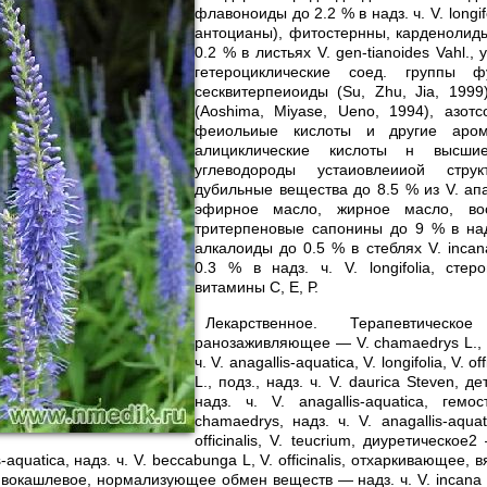
флавоноиды до 2.2 % в надз. ч. V. longifo
антоцианы), фитостернны, карденолид
0.2 % в листьях V. gen-tianoides Vahl., 
гетероциклические соед. группы 
сесквитерпеиоиды (Su, Zhu, Jia, 199
(Aoshima, Miyase, Ueno, 1994), азот
феиольиые кислоты и другие арома
алициклические кислоты н высшие
углеводороды устаиовлеииой стру
дубильные вещества до 8.5 % из V. апа-g
эфирное масло, жирное масло, во
тритерпеновые сапонины до 9 % в надз. 
алкалоиды до 0.5 % в стеблях V. incan
0.3 % в надз. ч. V. longifolia, сте
витамины С, Е, Р.
Лекарственное. Терапевтичес
ранозаживляющее — V. chamaedrys L., V.
ч. V. anagallis-aquatica, V. longifolia, V. of
L., подз., надз. ч. V. daurica Steven, 
надз. ч. V. anagallis-aquatica, гем
chamaedrys, надз. ч. V. anagallis-aquati
officinalis, V. teucrium, диуретическое
s-aquatica, надз. ч. V. beccabunga L, V. officinalis, отхаркивающее,
ротивокашлевое, нормализующее обмен веществ — надз. ч. V. incan