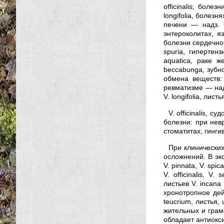
officinalis; боле
longifolia, болезн
печени — надз. ч. 
энтероколитах, яз
болезни сердечно-
spuria, гипертен
aquatica, раке ж
beccabunga, зубной
обмена веществ: 
ревматизме — надз
V. longifolia, листь
V. officinalis, с
болезни: при невр
стоматитах, гингиви
При клинических
осложнений. В экс
V. pinnata, V. spi
V. officinalis, V
листьев V. incan
хронотропное дейст
teucrium, листья,
жительных и грамо
обладает антиокс