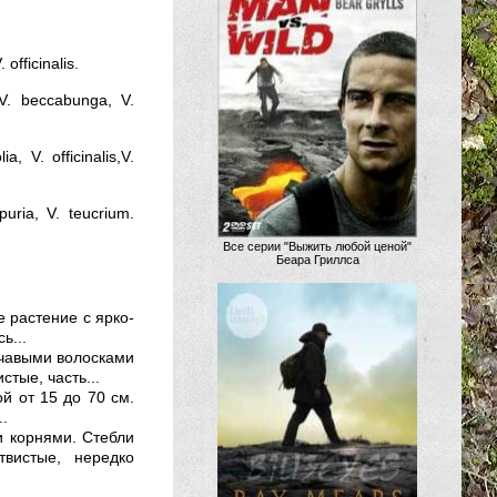
fficinalis.
V. beccabunga, V.
, V. officinalis,V.
uria, V. teucrium.
Все серии "Выжить любой ценой"
Беара Гриллса
е растение с ярко-
ь...
ча­выми волосками
тые, часть...
й от 15 до 70 см.
.
и корнями. Стебли
твистые, нередко