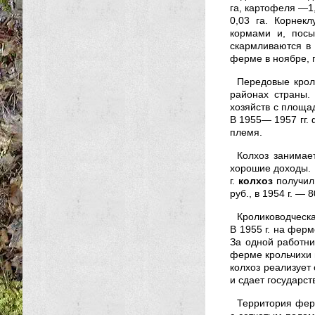
га, картофеля —1,
0,03 га. Корнек
кормами и, пос
скармливаются в 
ферме в ноябре, п
Передовые крол
районах страны.
хозяйств с площад
В 1955— 1957 гг. 
племя.
Колхоз занимает
хорошие доходы. 
г.
колхоз
получил 
руб., в 1954 г. — 
Кролиководческ
В 1955 г. на фер
За одной работни
ферме крольчихи п
колхоз реализует 
и сдает государст
Территория ферм