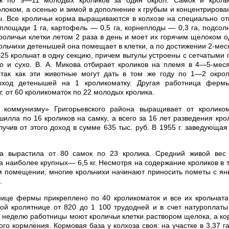
к по 9—11 молодых кроликов за один окрол. Самок и кроль
локом, а осенью и зимой в дополнение к грубым и концентриров
. Все кроличьи корма выращиваются в колхозе на специально от
площади 1 га, картофель — 0,5 га, корнеплоды — 0,3 га, подсолн
роличьи клетки летом 2 раза в день и моет их горячим щелоком о
ольчихи детенышей она помещает в клетки, а по достижении 2-мес
25 крольчат в одну секцию, причем выгулы устроены с сетчатыми 
то и сухо. В. А. Микова отбирает кроликов на племя в 4—5-мес
 так как эти животные могут дать в том же году по 1—2 окрол
ыход детенышей на 1 кроликоматку. Другая работница ферм
г. от 60 кроликоматок по 22 молодых кролика.
 коммунизму» Григорьевского района выращивает от кролико
илла по 16 кроликов на самку, а всего за 16 лет разведения кро
лучив от этого доход в сумме 635 тыс. руб. В 1955 г. заведующая
ва вырастила от 80 самок по 23 кролика. Средний живой ве
, а наиболее крупных— 6,5 кг. Несмотря на содержание кроликов в 
 помещении, многие крольчихи начинают приносить пометы с ян
.
нице фермы прикреплено по 40 кроликоматок и все их крольчата
ой кролятнице от 820 до 1 100 трудодней и в счет натуроплат
 в неделю работницы моют кроличьи клетки раствором щелока, а к
го кормления. Кормовая база у колхоза своя: на участке в 3,37 г