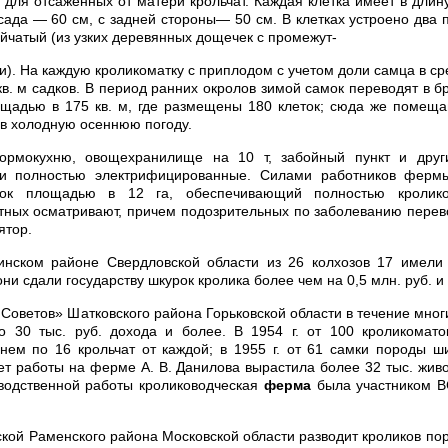
 для отсаженных от матери крольчат. Каждая клетка имеет в длин
сада — 60 см, с задней стороны— 50 см. В клетках устроено два 
ейчатый (из узких деревянных дощечек с промежут-
). На каждую кроликоматку с приплодом с учетом доли самца в с
 кв. м садков. В период ранних окролов зимой самок переводят в 
щадью в 175 кв. м, где размещены 180 клеток; сюда же помеща
 в холодную осеннюю погоду.
ормокухню, овощехранилище на 10 т, забойный пункт и друг
и полностью электрифицированные. Силами работников ферм
ток площадью в 12 га, обеспечивающий полностью кролик
ных осматривают, причем подозрительных по заболеванию перево
ятор.
ринском районе Свердловской области из 26 колхозов 17 имели
они сдали государству шкурок кролика более чем на 0,5 млн. руб. и 
Советов» Шатковского района Горьковской области в течение многи
по 30 тыс. руб. дохода и более. В 1954 г. от 100 кроликомато
нем по 16 крольчат от каждой; в 1955 г. от 61 самки породы 
лет работы на ферме А. В. Данилова вырастила более 32 тыс. жив
водственной работы кролиководческая
ферма
была участником ВС
ской Раменского района Московской области разводит кроликов по