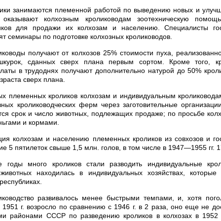
ики занимаются племенной работой по выведению новых и улу
, оказывают колхозным кролиководам зоотехническую помощ
ков для продажи их колхозам и населению. Специалисты го
ят семинары по подготовке колхозных кролиководов.
ководы получают от колхозов 25% стоимости пуха, реализованно
курок, сданных сверх плана первым сортом. Кроме того, к
платы в трудоднях получают дополнительно натурой до 50% крол
зраста сверх плана.
х племенных кроликов колхозам и индивидуальным кролиководам
зных кролиководческих ферм через заготовительные организаци
тся срок и число животных, подлежащих продаже; по просьбе колх
ньгами и кормами.
ия колхозам и населению племенных кроликов из совхозов и го
ие 5 пятилеток свыше 1,5 млн. голов, в том числе в 1947—1955 гг. 1
 годы много кроликов стали разводить индивидуальные крол
животных находилась в индивидуальных хозяйствах, которые
 республиках.
иководство развивалось менее быстрыми темпами, и, хотя пого
 1951 г. возросло по сравнению с 1946 г. в 2 раза, оно еще не д
ми районами СССР по разведению кроликов в колхозах в 1952