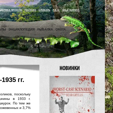
ДДЕРЖКА ПРОЕКТА
РЕКЛАМА
СЛОВАРЬ
F.A.Q.
WILD SURVIVE
АЛЫ
ЭНЦИКЛОПЕДИЯ
РЫБАЛКА
ОХОТА
935 гг.
оликов, поскольку
шнины в 1933 г.
шкурок. По тем же
кожевенных и 3,7%