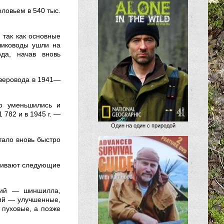
ловьем в 540 тыс.
 так как основные
лиководы ушли на
ода, начав вновь
зверовода в 1941—
но уменьшились и
1 782 и в 1945 г. —
Один на один с природой
тало вновь быстро
ащивают следующие
кий — шиншилла,
ий — улучшенные,
пуховые, а позже