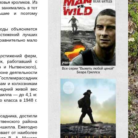
ловья кроликов. Из
, занимались в тот
льшие и поэтому
годы объясняется
остижений лучших
сравнительно мало
достижений ферм,
ик, работавший с
о и Нытвенского),
Все серии "Выжить любой ценой"
йоне деятельности
Беара Гриллса
Госплемрассадник
зам и колхозникам
редний живой вес
шилла — до 4,1 кг.
 класса в 1948 г.
садника, достигли
твенского района
ншилла. Ежегодно
ивает от наиболее