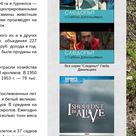
04 га и турнепса —
нцентрированными
тамины животным
рки производят на
ок.
ого их и в других
и, объединяя 227
руб. дохода в год.
с. были проданы на
Все серии "Следопыт" Глеба
отрасли хозяйства
Данильцева
 кроликов. В 1950
 1953 г. — 78 тыс.
послевоенных лет.
 и белый великан.
цов. В среднем на
 окролов. Ежегодно
есколько тонн мяса
леток и 37 садков