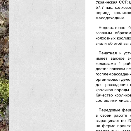
Украинская ССР, г
57,7 тыс. колхозо
период кролико
малодоходные.
Недостаточно б
главным образом
колхозных кролик
знали об этой выг
Печатная и уст
имеет важное зн
колхозами 4 райо
достиг показом п
госплемрассадни
организовал дело
для разведения 
кроликов породы в
Качество кролико
составляли лишь 
Передовые ферм
в своей работе 
выращивает по 2
на ферме происхо