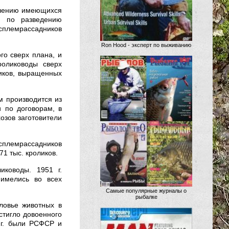
чшению имеющихся
ь по разведению
сплемрассадников
Ron Hood - эксперт по выживанию
го сверх плана, и
ролиководы сверх
иков, выращенных
 производится из
и по договорам, в
озов заготовители
сплемрассадников
71 тыс. кроликов.
иководы. 1951 г.
 имелись во всех
Самые популярные журналы о
рыбалке
ловье животных в
остигло довоенного
 г. были РСФСР и