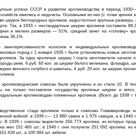
упные успехи СССР в развитии кролиководства в период 1930—1
 хозяйств имелись и недочеты. Основными из них (с точки зрения 
во шкурок беспородных кроликов, недостаточно крупные размеры, 
рта. Так, в 1933 г. нестандартные шкурки кроликов составили 88,
дних и мелких размеров — 51%; средний зачет на «головку» кр
лишь 36,1%.
 заинтересованности колхозов и индивидуальных кроликовод
меховых пород с 1 января 1935 г. были установлены новые загото
роликов. За одну кроличью шкурку I сорта заготовители начали пл
ороды реке, 6 руб. 60 коп. за шкурки белого великана, фландра, 
шкурки венского голубого и шампань, 4 руб. 20 коп. за шкурки прочи
роликов.
. кролиководческие совхозы были укрупнены и их стало 10. В те
зы не только поставляли государству кроличьи шкурки и мясо
идуальным кролиководам племенных кроликов. (Всего до 1938 г.
водственное стадо кроликов только в совхозах Главзверовода 
нной войной: в 1939 г.— 13 880 самок и 1 975 самцов, а в 1940 
но. В 1939 г. совхозы вырастили 256 773 кролика, из которых про
на мех 151 465 шт.; в 1940 г. они получили 251 092 кролика, из
51 439 шт., а 100 084 шт. забили.