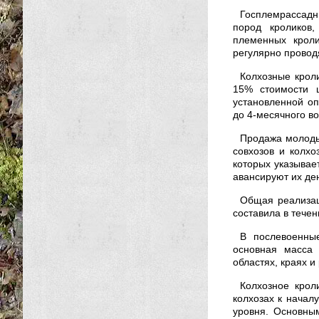
Госплемрассадн
пород кроликов
племенных кроли
регулярно провод
Колхозные кроли
15% стоимости ш
установленной о
до 4-месячного во
Продажа молоды
совхозов и колхо
которых указывае
авансируют их де
Общая реализац
составила в течен
В послевоенные
основная масса 
областях, краях и
Колхозное крол
колхозах к началу
уровня. Основны