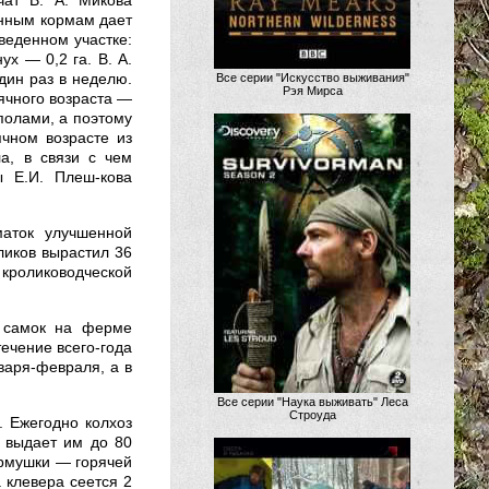
чат В. А. Микова
анным кормам дает
веденном участке:
ух — 0,2 га. В. А.
дин раз в неделю.
Все серии "Искусство выживания"
Рэя Мирса
ячного возраста —
полами, а поэтому
ячном возрасте из
а, в связи с чем
ы Е.И. Плеш-кова
маток улучшенной
ликов вырастил 36
 кролиководческой
с самок на ферме
течение всего-года
варя-февраля, а в
Все серии "Наука выживать" Леса
Строуда
. Ежегодно колхоз
ы выдает им до 80
ормушки — горячей
а клевера сеется 2