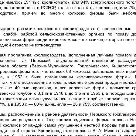
де имелось 194 тыс. кроликоматок, или 94% всего колхозного пого
в, расположенных в РСФСР, только около 4 тыс. колхозов, или 7%
водством, причем во многих колхозах фермы были небо
ыстрое развитие колхозного кролиководства в послевоенные 
 слабой работой сельскохозяйственных органов по показу д
оводческих ферм среди широких масс колхозников, которые еще 
одной отрасли животноводства.
ная пропаганда кролиководства, дополненная личным показом 
ачение. Так, Пермский государственный племенной рассадн
нов области (Верхне-Муллинского, Григорьевского, Кишертског
ередовых ферм того, что во всех 68 колхозах, расположенных в ра
ка, к 1952 г. были организованы кролиководческие фермы. 
 так, что в послевоенные годы племенные фермы продали колхо
свыше 40 тыс. кроликов, а все колхозные фермы повысили с
енской голубой с 3,1 кг в 1948 г. до 3,6 кг в 1953 г, а породы шин
в также значительно улучшилось: венские голубые кролики первого
7%, а в 1953 г. — 60%; шиншилла — 26 и 75% соответственно.
ы, расположенные в районе деятельности Пермского госплемрас
хороших результатов. Так, кролиководческая ферма колхоза Ны
0 кроликов от каждой самки улучшенной местной породы типа ши
дит по 4 окрола. Кроликовод этого колхоза В. А. Микова выращ