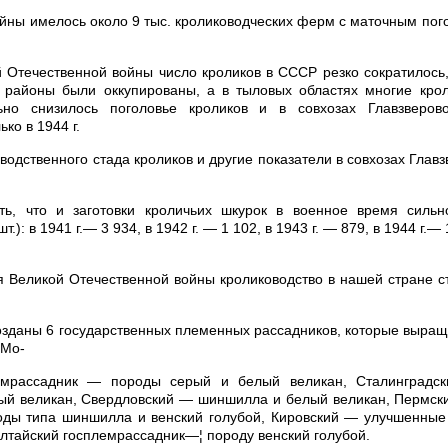
ойны имелось около 9 тыс. кролиководческих ферм с маточным пого
 Отечественной войны число кроликов в СССР резко сократилось,
е районы были оккупированы, а в тыловых областях многие кро
ьно снизилось поголовье кроликов и в совхозах Главзверов
ко в 1944 г.
водственного стада кроликов и другие показатели в совхозах Глав
ть, что и заготовки кроличьих шкурок в военное время силь
шт.): в 1941 г.— 3 934, в 1942 г. — 1 102, в 1943 г. — 879, в 1944 г.— 
 Великой Отечественной войны кролиководство в нашей стране с
созданы 6 государственных племенных рассадников, которые выр
 Мо-
лемрассадник — породы серый и белый великан, Сталинградс
ый великан, Свердловский — шиншилла и белый великан, Пермск
оды типа шиншилла и венский голубой, Кировский — улучшенные 
лтайский госплемрассадник—¦ породу венский голубой.