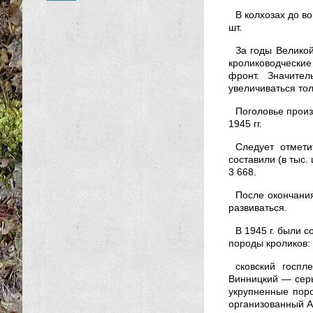
В колхозах до в
шт.
За годы Великой
кролиководчески
фронт. Значител
увеличиваться толь
Поголовье произ
1945 гг.
Следует отмети
составили (в тыс. 
3 668.
После окончания
развиваться.
В 1945 г. были 
породы кроликов:
сковский госп
Винницкий — сер
укрупненные пор
организованный А