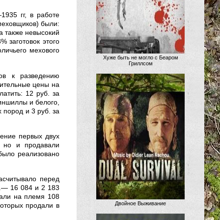
935 гг, в работе
меховщиков) были:
а также невысокий
3% заготовок этого
оличьего мехового
Хуже быть не могло с Беаром
Гриллсом
ов к разведению
вительные цены на
атить: 12 руб. за
шиншиллы и белого,
х пород и 3 руб. за
чение первых двух
, но и продавали
 было реализовано
насчитывало перед
г.— 16 084 и 2 183
дали на племя 108
Двойное Выживание
 которых продали в