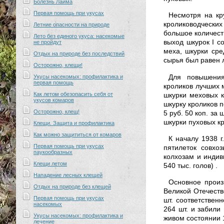
Болезнь Лайма
Первая помощь при укусах
Несмотря на кр
кролиководческих
Летние опасности на природе
большое количест
Лето без единого укуса: насекомые
выход шкурок I со
не пройдут
меха, шкурки сре
Отдых на природе без последствий
сырья был равен 
Осторожно, клещи!
Для повышения
Укусы насекомых: профилактика и
первая помощь
кроликов лучших 
Как летом обезопасить себя от
шкурки меховых к
укусов комаров
шкурку кроликов п
Осторожно, клещ!
5 руб. 50 коп. за 
шкурки пуховых к
Клещи. Защита и профилактика
Как можно защититься от комаров
К началу 1938 г
Первая помощь при укусах
пятилеток совхо
паукообразных
колхозам и индив
Клещи летом
540 тыс. голов) .
Нападение лесных клещей
Основное произ
Отдых на природе без клещей
Великой Отечестве
Первая помощь при укусах
шт. соответствен
насекомых
264 шт. и забили 
Укусы насекомых: профилактика и
живом состоянии 1
лечение