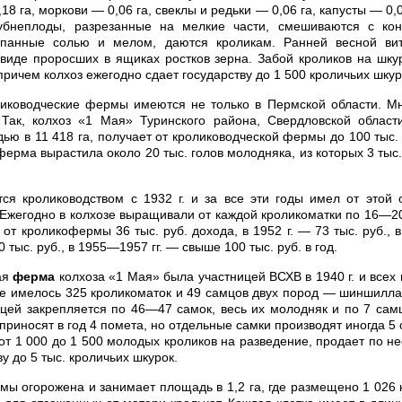
18 га, моркови — 0,06 га, свеклы и редьки — 0,06 га, капусты — 0,
лубнеплоды, разрезанные на мелкие части, смешиваются с ко
ыпанные солью и мелом, даются кроликам. Ранней весной ви
виде проросших в ящиках ростков зерна. Забой кроликов на шку
ричем колхоз ежегодно сдает государству до 1 500 кроличьих шкур
иководческие фермы имеются не только в Пермской области. Мн
 Так, колхоз «1 Мая» Туринского района, Свердловской област
ью в 11 418 га, получает от кролиководческой фермы до 100 тыс. 
ферма вырастила около 20 тыс. голов молодняка, из которых 3 ты
ся кролиководством с 1932 г. и за все эти годы имел от этой 
Ежегодно в колхозе выращивали от каждой кроликоматки по 16—20
от кроликофермы 36 тыс. руб. дохода, в 1952 г. — 73 тыс. руб., в
80 тыс. руб., в 1955—1957 гг. — свыше 100 тыс. руб. в год.
ая
ферма
колхоза «1 Мая» была участницей ВСХВ в 1940 г. и всех 
ме имелось 325 кроликоматок и 49 самцов двух пород — шиншилла
цей закрепляется по 46—47 самок, весь их молодняк и по 7 сам
риносят в год 4 помета, но отдельные самки производят иногда 5
от 1 000 до 1 500 молодых кроликов на разведение, продает по н
ву до 5 тыс. кроличьих шкурок.
ы огорожена и занимает площадь в 1,2 га, где размещено 1 026 к