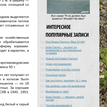
у 1 м, в ширину —
пола: сплошной со
Все серии "Я не должен был
реднем выделяется
выжить/I Shouldn't Be Alive"
бревенчатое теплое
ют отсаженных от
ие хозяйственные
ы обрабатывается
Нож Беара Гриллса (Bear Grylls)
оферму кормами.
Беар Гриллс – эксперт по
дят в карантин, а
выживанию в экстремальных
условиях
Новый нож Беара Гриллса
 кролиководческие
Ножи для выживания
мяса 50 т.
Разведение огня без спичек
х лет получает от
Походные печки
к в колхозе было
Как построить землянку за 1 день
шиншилла — по 18
Как выбрать нож для выживания
отных. За хорошие
ХВ в 1940, 1953,
Выживание в тайге
Беар Гриллс — «Выжить любой
ценой»
род белый и серый
Техника выживания в