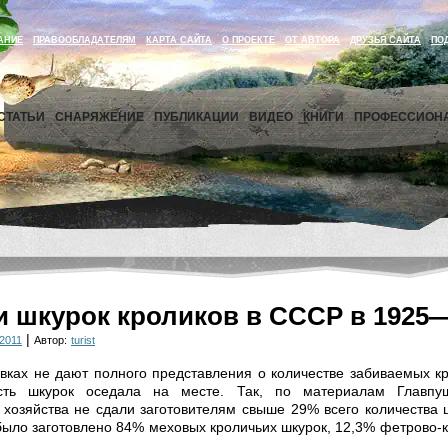
АНИЕ
ПРАВООБЛАДАТЕЛЯМ
КАРТА САЙТА
О ПРОЕКТЕ
ОТ АВТОРА
ДРУЗЬЯ САЙТА
ПО
СТАТЬИ
СНАРЯЖЕНИЕ
ПУБЛИКАЦИИ
ВИДЕО
КНИГИ
ПРОФЕССИОН
и шкурок кроликов в СССР в 1925—1
|
2011
Автор:
turist
вках не дают полного представления о количестве забиваемых кр
асть шкурок оседала на месте. Так, по материалам Главпу
 хозяйства не сдали заготовителям свыше 29% всего количества 
 было заготовлено 84% меховых кроличьих шкурок, 12,3% фетрово-