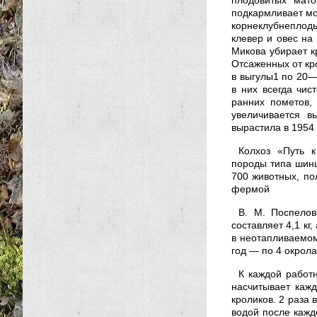
плодовитых мато
подкармливает мо
корнеклубнеплоды
клевер и овес на 
Микова убирает к
Отсаженных от кр
в выгулы1 по 20—
в них всегда чис
ранних пометов,
увеличивается в
вырастила в 1954 
Колхоз «Путь к
породы типа шинш
700 животных, по
фермой
В. М. Поспело
составляет 4,1 кг
в неотапливаемом
год — по 4 окрола
К каждой работ
насчитывает кажд
кроликов. 2 раза
водой после каждо