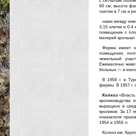
с сетчатым полом
60 см; высота фа
скатом в 7 см и р
нами между ними
3,15 клетки и 0,4
помещение с пло
матерей крольчат
Ферма имеет к
помещения, почт
земельный учас
Ежемесячно живот
больных — в изол
В 1958 г. в Ту
фермы. В 1957 г. 
Колхоз
«Власть 
кролиководства 
выращено в сред
кроликов. За 17 
показатели произ
1954 и 1955 гг.
Колхоз им. Круп