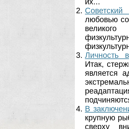
их...
Советский
любовью сов
великого
физкультур
физкультурн
Личность 
Итак, стер
является а
экстрема
реадапт
подчиняются
В заключен
крупную рыб
сверху вн