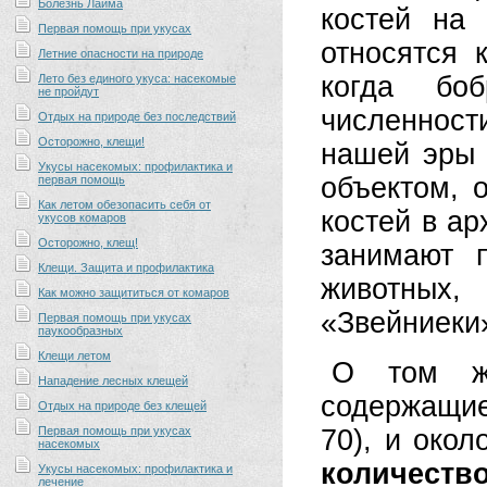
Болезнь Лайма
костей на
Первая помощь при укусах
относятся 
Летние опасности на природе
когда бо
Лето без единого укуса: насекомые
не пройдут
численност
Отдых на природе без последствий
Осторожно, клещи!
нашей эр
Укусы насекомых: профилактика и
объектом, 
первая помощь
Как летом обезопасить себя от
костей в ар
укусов комаров
Осторожно, клещ!
занимают 
Клещи. Защита и профилактика
животных
Как можно защититься от комаров
«Звейниеки»
Первая помощь при укусах
паукообразных
Клещи летом
О том же
Нападение лесных клещей
содержащие
Отдых на природе без клещей
Первая помощь при укусах
70), и око
насекомых
количеств
Укусы насекомых: профилактика и
лечение