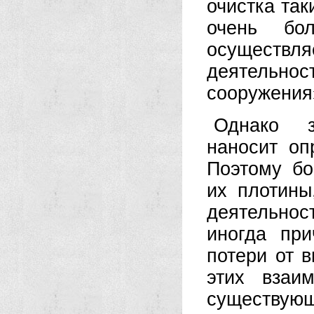
очистка та
очень бо
осуществ
деятельн
сооружения
Однако з
наносит оп
Поэтому бо
их плотины
деятельно
иногда при
потери от 
этих взаи
существую