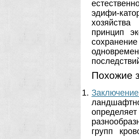
естественн
эдифи-като
хозяйства
принцип э
сохранени
одноврем
последстви
Похожие з
Заключен
ландшафтн
определяет
разнообра
групп кро