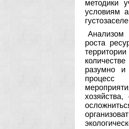
методики у
условиям а
густозасел
Анализом 
роста ресу
территори
количеств
разумно и
процесс
мероприят
хозяйства,
осложнить
организова
экологиче