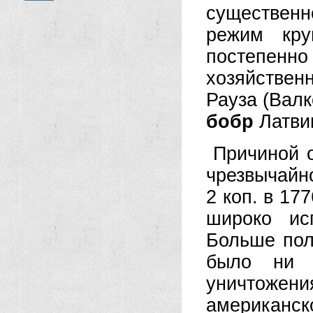
существен
режим кру
постепен
хозяйственн
Рауза (Валк
бобр
Латви
Причиной о
чрезвычайно
2 коп. в 177
широко ис
Больше пол
было ни о
уничтож
американс