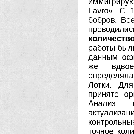
иммигрируют
Lavrov. С 
бобров. Вс
проводилис
количеств
работы были
данным офи
же вдвое
определял
Лотки. Для
принято ор
Анализ н
актуализа
контрольн
точное кол