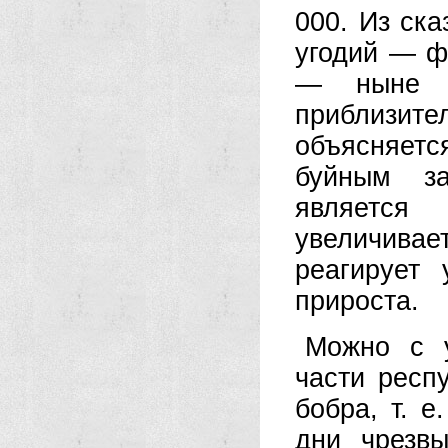
000. Из ска
угодий — ф
— ныне з
приблизите
объясняетс
буйным за
является
увеличива
реагирует 
прироста.
Можно с у
части респ
бобра, т. е
дни чрезв