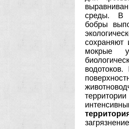
выравниван
среды. В 
бобры вып
экологиче
сохраняют 
мокрые у
биологиче
водотоков.
поверхн
животново
территор
интенсив
территори
загрязнен