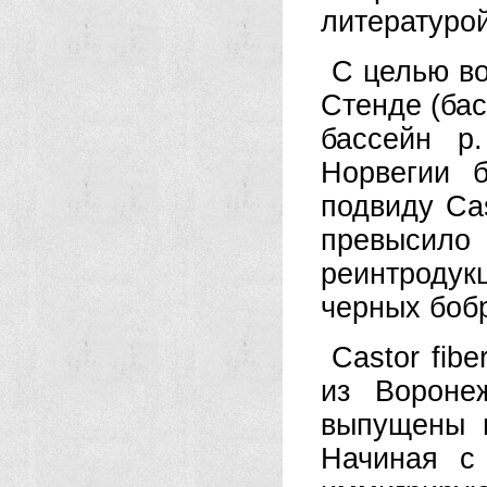
литературой
С целью во
Стенде (бас
бассейн р
Норвегии 
подвиду Cast
превысило
реинтродукц
черных боб
Castor fib
из Воронеж
выпущены в
Начиная с