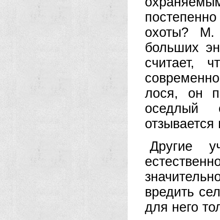
охраняемы
постепенно
охоты? М.
больших эн
считает, 
современно
лося, он п
оседлый 
отзывается 
Другие у
естественн
значитель
вредить сел
для него то