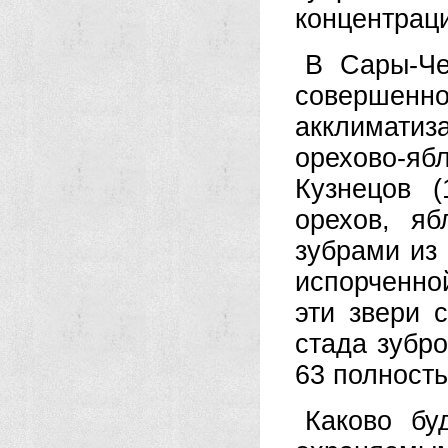
концентраци
В Сары-Че
совершенн
акклимати
орехово-яб
Кузнецов 
орехов, я
зубрами из
испорченно
эти звери 
стада зубр
63 полност
Каково бу