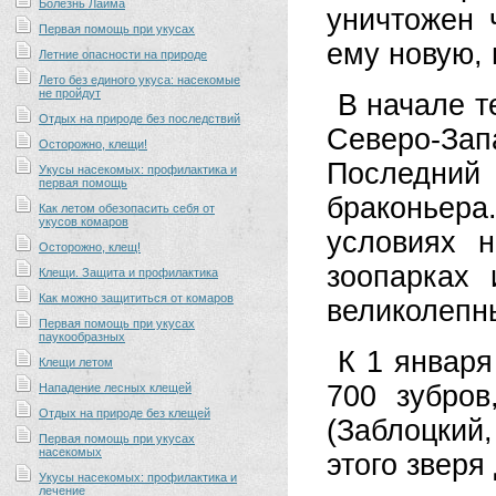
Болезнь Лайма
уничтожен
Первая помощь при укусах
ему новую,
Летние опасности на природе
Лето без единого укуса: насекомые
не пройдут
В начале т
Отдых на природе без последствий
Северо-За
Осторожно, клещи!
Последний 
Укусы насекомых: профилактика и
первая помощь
браконьер
Как летом обезопасить себя от
укусов комаров
условиях 
Осторожно, клещ!
зоопарках 
Клещи. Защита и профилактика
Как можно защититься от комаров
великолепн
Первая помощь при укусах
паукообразных
К 1 января
Клещи летом
700 зубро
Нападение лесных клещей
Отдых на природе без клещей
(Заблоцкий
Первая помощь при укусах
насекомых
этого зверя
Укусы насекомых: профилактика и
лечение