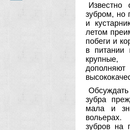
Известно 
зубром, но 
и кустарни
летом преи
побеги и ко
в питании 
крупные, 
дополняют
высококаче
Обсуждать
зубра преж
мала и зн
вольерах.
зубров на 