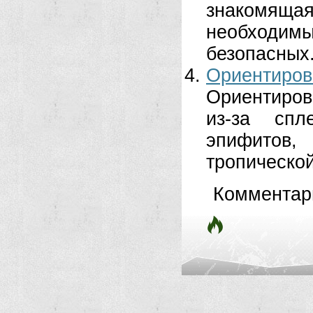
знакомяща
необход
безопасных.
Ориенти
Ориентиров
из-за спл
эпифитов,
тропической
Комментар