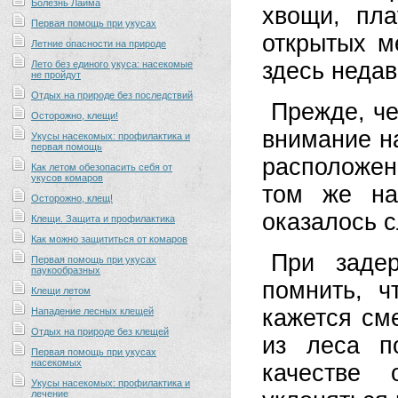
Болезнь Лайма
хвощи, пл
Первая помощь при укусах
открытых ме
Летние опасности на природе
здесь недав
Лето без единого укуса: насекомые
не пройдут
Отдых на природе без последствий
Прежде, че
Осторожно, клещи!
внимание на
Укусы насекомых: профилактика и
первая помощь
расположен
Как летом обезопасить себя от
укусов комаров
том же на
Осторожно, клещ!
оказалось с
Клещи. Защита и профилактика
Как можно защититься от комаров
При заде
Первая помощь при укусах
паукообразных
помнить, 
Клещи летом
кажется см
Нападение лесных клещей
Отдых на природе без клещей
из леса п
Первая помощь при укусах
насекомых
качестве 
Укусы насекомых: профилактика и
лечение