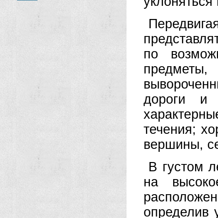
уклоняться 
Передвиг
представля
по возмож
предметы,
вывороченн
дороги и 
характерн
течения; х
вершины, се
В густом л
на высок
расположен
определив 