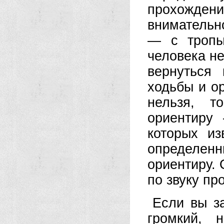
прохожде
внимательно
— с тропы
человека не
вернуться
ходьбы и ор
нельзя, 
ориентиру 
которых из
определе
ориентиру.
по звуку пр
Если вы за
громкий, 