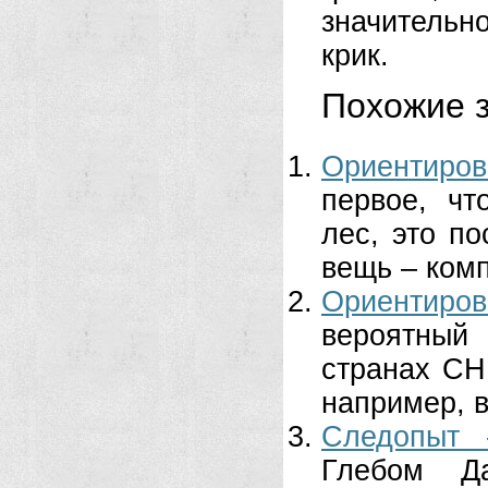
значительн
крик.
Похожие з
Ориентиров
первое, чт
лес, это п
вещь – комп
Ориентиров
вероятный
странах СН
например, в
Следопыт 
Глебом Д