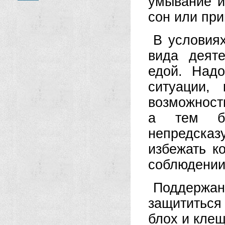
умывание и
сон или при
В условиях
вида деят
едой. Над
ситуации,
возможности
а тем бо
непредска
избежать к
соблюдении 
Поддержан
защититься
блох и кле