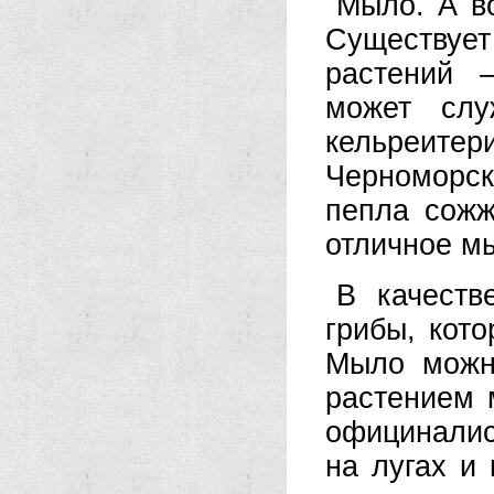
Мыло. А в
Существуе
растений 
может слу
кельреите
Черноморск
пепла сожж
отличное м
В качеств
грибы, кото
Мыло можно
растением 
официналис
на лугах и 