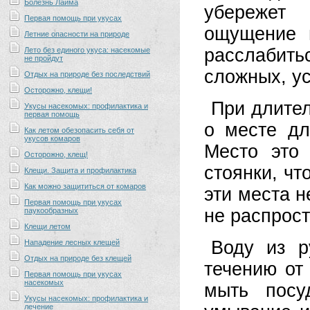
Болезнь Лайма
убережет 
Первая помощь при укусах
ощущение 
Летние опасности на природе
расслабит
Лето без единого укуса: насекомые
не пройдут
сложных, у
Отдых на природе без последствий
Осторожно, клещи!
При длител
Укусы насекомых: профилактика и
первая помощь
о месте дл
Как летом обезопасить себя от
укусов комаров
Место это
Осторожно, клещ!
стоянки, чт
Клещи. Защита и профилактика
Как можно защититься от комаров
эти места 
Первая помощь при укусах
не распрос
паукообразных
Клещи летом
Воду из р
Нападение лесных клещей
Отдых на природе без клещей
течению от
Первая помощь при укусах
насекомых
мыть посу
Укусы насекомых: профилактика и
лечение