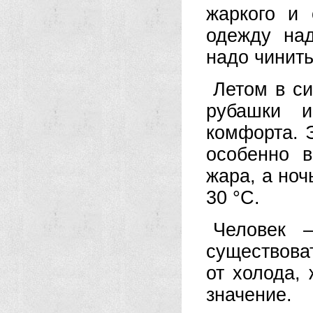
жаркого и 
одежду на
надо чинить
Летом в си
рубашки 
комфорта. Э
особенно 
жара, а но
30 °С.
Человек 
существова
от холода,
значение.