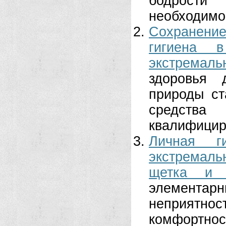
бодрости
необходимо 
Сохранени
гигиена 
экстремаль
здоровья 
природы ст
средств
квалифицир
Личная г
экстремал
щетка и 
элементар
неприятно
комфортнос