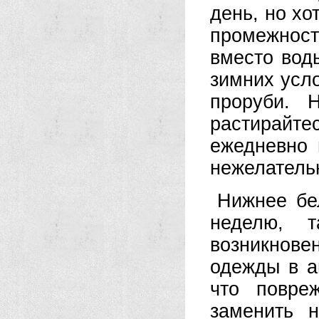
день, но хо
промежност
вместо вод
зимних усло
проруби. 
растирай
ежедневно 
нежелатель
Нижнее бе
неделю, т
возникнове
одежды в а
что повре
заменить 