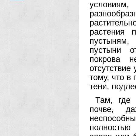
условиям
разнообраз
растительно
растения 
пустыням,
пустыни о
покрова н
отсутствие 
тому, что в
тени, подле
Там, где
почве, д
неспособны
полностью