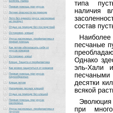
Болезнь Лайма
типа пуст
Первая помощь при укусах
наличия в
Летние опасности на природе
засоленно
Лето без единого укуса: насекомые
не пройдут
состав пуст
Отдых на природе без последствий
Осторожно, клещи!
Наиболее
Укусы насекомых: профилактика и
первая помощь
песчаные п
Как летом обезопасить себя от
преобладаю
укусов комаров
Осторожно, клещ!
Однако зде
Клещи. Защита и профилактика
эль-Хали 
Как можно защититься от комаров
песчаными
Первая помощь при укусах
паукообразных
десятки ки
Клещи летом
всякой раст
Нападение лесных клещей
Отдых на природе без клещей
Эволюция
Первая помощь при укусах
насекомых
при много
Укусы насекомых: профилактика и
лечение