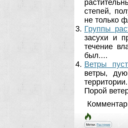
раститель
степей, по
не только ф
Группы рас
засухи и п
течение вл
был....
Ветры пуст
ветры, ду
территории
Порой ветер
Комментар
Метки:
Растение