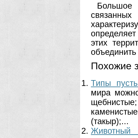
Большое
связанн
характери
определяе
этих терри
объединить 
Похожие з
Типы пуст
мира можно
щебнистые
каменисты
(такыр);...
Животный