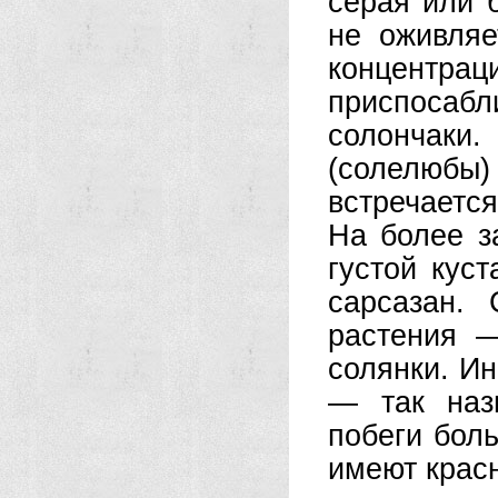
серая или 
не оживля
концент
приспосабл
солончаки
(солелюбы
встречаетс
На более з
густой кус
сарсазан.
растения —
солянки. И
— так наз
побеги бол
имеют красн