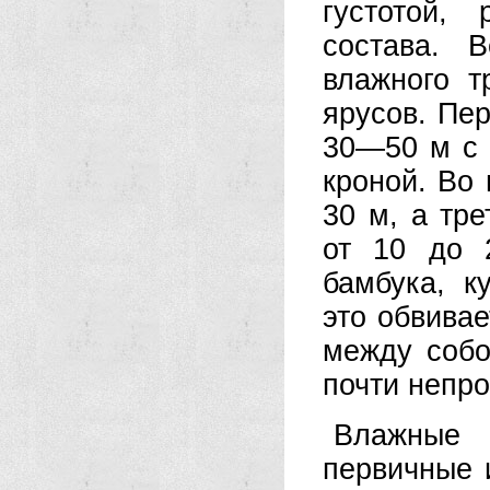
густотой,
состава. В
влажного т
ярусов. Пе
30—50 м с 
кроной. Во
30 м, а тр
от 10 до 
бамбука, к
это обвива
между собо
почти непро
Влажные 
первичные 