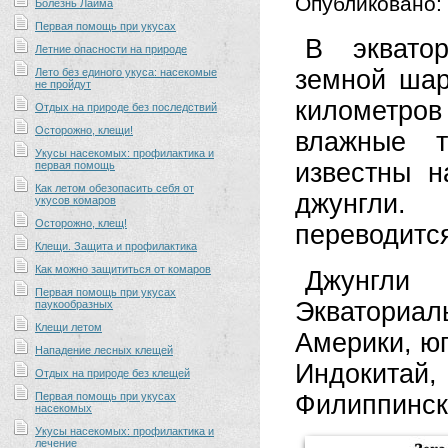
Опубликовано:
Болезнь Лайма
Первая помощь при укусах
В эквато
Летние опасности на природе
земной шар
Лето без единого укуса: насекомые
не пройдут
километров
Отдых на природе без последствий
Осторожно, клещи!
влажные т
Укусы насекомых: профилактика и
известны 
первая помощь
Как летом обезопасить себя от
джунгли.
укусов комаров
Осторожно, клещ!
переводится
Клещи. Защита и профилактика
Как можно защититься от комаров
Джунгли
Первая помощь при укусах
Экваториа
паукообразных
Клещи летом
Америки, ю
Нападение лесных клещей
Индокитай,
Отдых на природе без клещей
Первая помощь при укусах
Филиппински
насекомых
Укусы насекомых: профилактика и
лечение