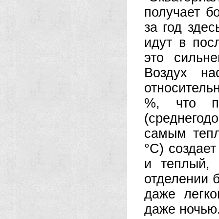
получает б
за год зде
идут в пос
это сильн
Воздух на
относитель
%, что пр
(среднего
самым теп
°С) создае
и теплый,
отделении 
даже легко
даже ночью