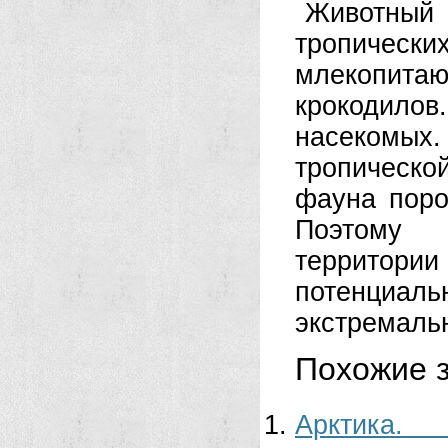
Животный 
тропически
млекопита
крокодил
насекомы
тропическо
фауна поро
Поэтому 
территори
потенциаль
экстремаль
Похожие з
Арктика.