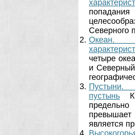
характерис
попадания
целесообра
Северного по
Океан. 
характерис
четыре океа
и Северный
географичес
Пустыни. 
пустынь
К
предельн
превышает 
является пр
Высокого