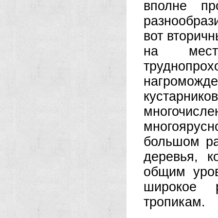
вполне пр
разнообраз
вот вторичн
на мест
труднопр
нагромож
кустарни
многочисл
многоярусн
большом ра
деревья, 
общим уров
широкое 
тропикам.