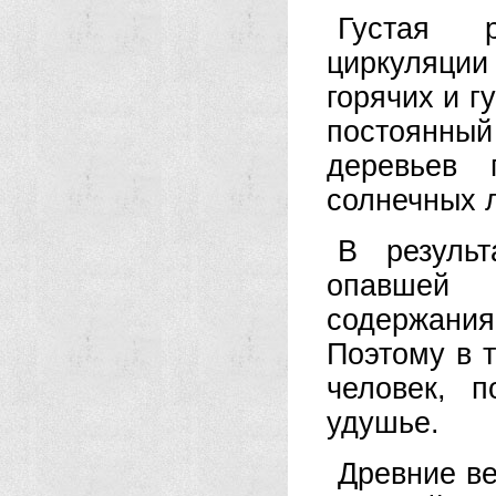
Густая р
циркуляции 
горячих и г
постоянный
деревьев 
солнечных 
В результ
опавшей 
содержания
Поэтому в т
человек, 
удушье.
Древние в