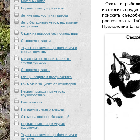
Болезнь Лайма
Охота и рыбалк
Первая помощь при укусах
изготовить орудия
поискать съедобн
Летние опасности на природе
распознавать. Та
Лето без единого укуса: насекомые
Приложении 1, по
не пройдут
Отдых на природе без последствий
Осторожно, клещи!
Укусы насекомых: профилактика и
первая помощь
Как летом обезопасить себя от
укусов комаров
Осторожно, клещ!
Клещи. Защита и профилактика
Как можно защититься от комаров
Первая помощь при укусах
паукообразных
Клещи летом
Нападение лесных клещей
Отдых на природе без клещей
Первая помощь при укусах
насекомых
Укусы насекомых: профилактика и
лечение