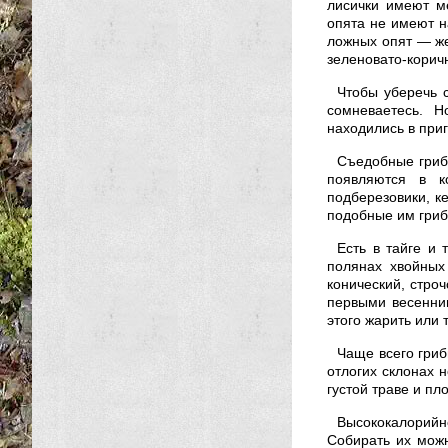
лисички имеют м
опята не имеют н
ложных опят — же
зеленовато-корич
Чтобы уберечь с
сомневаетесь. 
находились в при
Съедобные грибы
появляются в к
подберезовики, к
подобные им гриб
Есть в тайге и 
полянах хвойных
конический, стро
первыми весенним
этого жарить или 
Чаще всего гриб
отлогих склонах н
густой траве и пл
Высококалорий
Собирать их можн