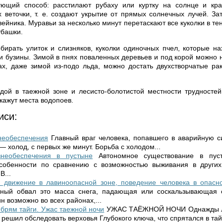
ющий способ: расстилают рубаху или куртку на солнце и кра
 веточки, т. е. создают укрытие от прямых солнечных лучей. З
вейника. Муравьи за несколько минут перетаскают все куколки в те
убашки.
ирать улиток и слизняков, куколки одиночных пчел, которые на
и бузины. Зимой в пнях поваленных деревьев и под корой можно н
ах, даже зимой из-подо льда, можно достать двухстворчатые ра
дой в таежной зоне и лесисто-болотистой местности трудностей
кажут места водопоев.
иси:
необеспечения
Главный враг человека, попавшего в аварийную 
 холод, с первых же минут. Борьба с холодом...
знеобеспечения в пустыне
Автономное существование в пус
собенности по сравнению с возможностью выживания в других
В...
 движение в лавиноопасной зоне, поведение человека в опасно
ный обвал это масса снега, падающая или соскальзывающая с
 возможно во всех районах,...
брям тайги. Ужас таежной ночи
УЖАС ТАЁЖНОЙ НОЧИ Однажды ле
 решил обследовать верховья Глубокого ключа, что спрятался в тайг