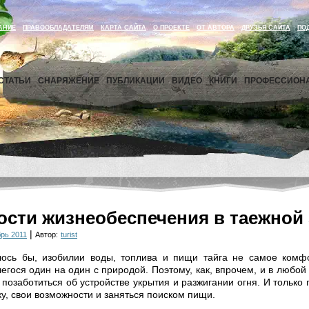
АНИЕ
ПРАВООБЛАДАТЕЛЯМ
КАРТА САЙТА
О ПРОЕКТЕ
ОТ АВТОРА
ДРУЗЬЯ САЙТА
ПО
СТАТЬИ
СНАРЯЖЕНИЕ
ПУБЛИКАЦИИ
ВИДЕО
КНИГИ
ПРОФЕССИОН
сти жизнеобеспечения в таежной 
|
рь 2011
Автор:
turist
лось бы, изобилии воды, топлива и пищи тайга не самое комф
егося один на один с природой. Поэтому, как, впрочем, и в любо
позаботиться об устройстве укрытия и разжигании огня. И только 
у, свои возможности и заняться поиском пищи.