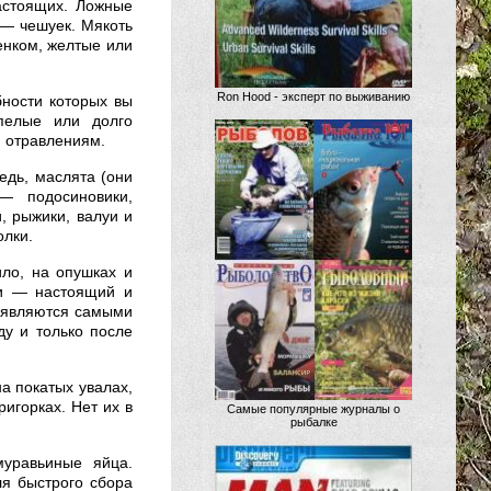
астоящих. Ложные
 — чешуек. Мякоть
енком, желтые или
Ron Hood - эксперт по выживанию
бности которых вы
пелые или долго
м отравлениям.
едь, маслята (они
— подосиновики,
, рыжики, валуи и
олки.
ило, на опушках и
ки — настоящий и
и являются самыми
ду и только после
а покатых увалах,
ригорках. Нет их в
Самые популярные журналы о
рыбалке
уравьиные яйца.
ля быстрого сбора