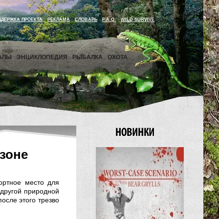
ДДЕРЖКА ПРОЕКТА
РЕКЛАМА
СЛОВАРЬ
F.A.Q.
WILD SURVIVE
АЛЫ
ЭНЦИКЛОПЕДИЯ
РЫБАЛКА
ОХОТА
зоне
ортное место для
й другой природной
после этого трезво