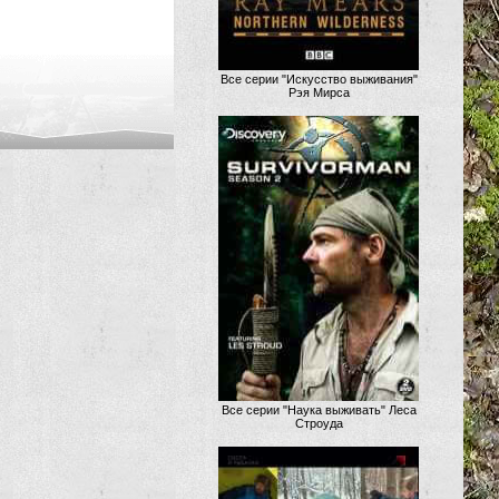
Все серии "Искусство выживания"
Рэя Мирса
Все серии "Наука выживать" Леса
Строуда