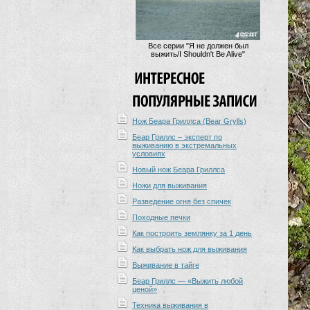
Все серии "Я не должен был
выжить/I Shouldn't Be Alive"
Нож Беара Гриллса (Bear Grylls)
Беар Гриллс – эксперт по
выживанию в экстремальных
условиях
Новый нож Беара Гриллса
Ножи для выживания
Разведение огня без спичек
Походные печки
Как построить землянку за 1 день
Как выбрать нож для выживания
Выживание в тайге
Беар Гриллс — «Выжить любой
ценой»
Техника выживания в