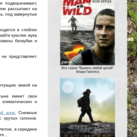
я подворачивают,
атем рассыпают на
нь, под завернутые
ходятся в стеблях
айти куколки жука
ковины беззубки и
 не представляет.
Все серии "Выжить любой ценой"
Беара Гриллса
ситуацию зимой на
тыне имеет свои
 климатических и
й зоне.
Снежные
 крутых склонов.
том, в середине
е...