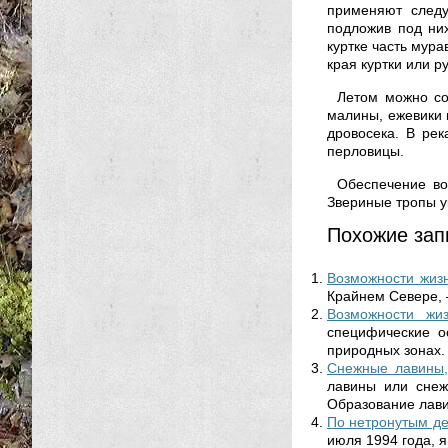
применяют следу
подложив под них
куртке часть мура
края куртки или р
Летом можно соб
малины, ежевики 
дровосека. В рек
перловицы.
Обеспечение во
Звериные тропы у
Похожие зап
Возможности жиз
Крайнем Севере, —
Возможности жи
специфические о
природных зонах. 
Снежные лавины,
лавины или снеж
Образование лавин
По нетронутым де
июля 1994 года, я