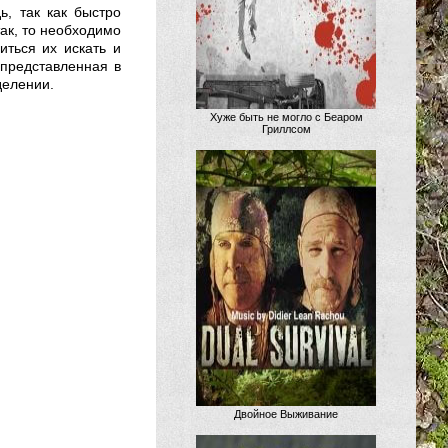
ь, так как быстро
так, то необходимо
иться их искать и
 представленная в
делении.
Хуже быть не могло с Беаром
Гриллсом
Двойное Выживание