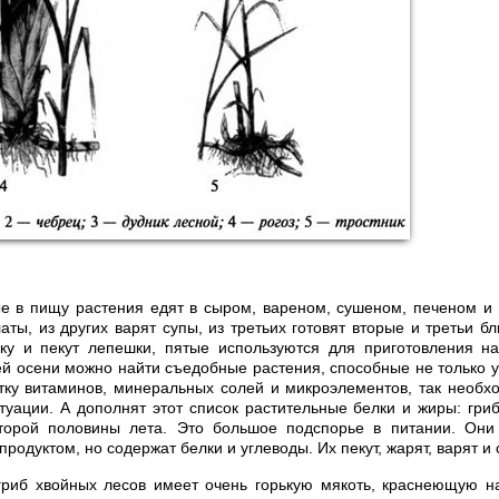
ые в пищу растения едят в сыром, вареном, сушеном, печеном и
ты, из других варят супы, из третьих готовят вторые и третьи б
уку и пекут лепешки, пятые используются для приготовления на
ей осени можно найти съедобные растения, способные не только ут
тку витаминов, минеральных солей и микроэлементов, так необх
туации. А дополнят этот список растительные белки и жиры: гри
торой половины лета. Это большое подспорье в питании. Они
одуктом, но содержат белки и углеводы. Их пекут, жарят, варят и 
риб хвойных лесов имеет очень горькую мякоть, краснеющую н