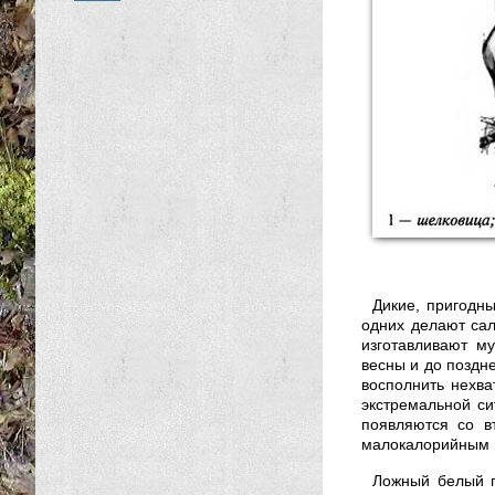
Дикие, пригодн
одних делают сала
изготавливают м
весны и до поздн
восполнить нехва
экстремальной си
появляются со в
малокалорийным пр
Ложный белый г