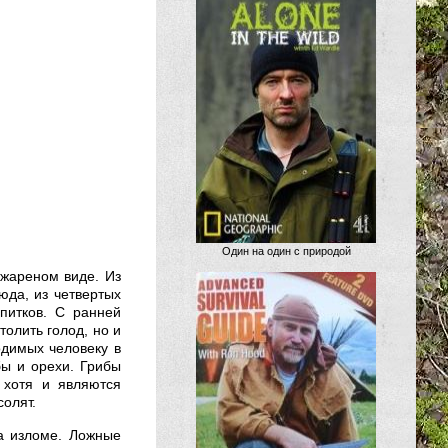
Один на один с природой
 жареном виде. Из
люда, из четвертых
питков. С ранней
олить голод, но и
одимых человеку в
бы и орехи. Грибы
 хотя и являются
солят.
а изломе. Ложные