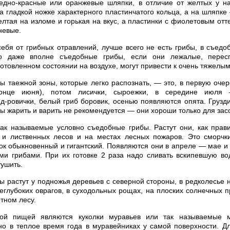
едно-красные или оранжевые шляпки, в отличие от желтых у н
а гладкой ножке характерного пластинчатого кольца, а на шляпке
лтая на изломе и горькая на вкус, а пластинки с фиолетовым отт
невые.
ебя от грибных отравлений, лучше всего не есть грибы, в съедо
Но даже вполне съедобные грибы, если они лежалые, перес
готовленном состоянии на воздухе, могут привести к очень тяжелы
 таежной зоны, которые легко распознать, — это, в первую очер
онце июня), потом лисички, сыроежки, в середине июля 
ед-ровички, белый гриб боровик, осенью появляются опята. Грузди
ы жарить и варить не рекомендуется — они хороши только для зас
так называемые условно съедобные грибы. Растут они, как прав
 и лиственных лесов и на местах лесных пожаров. Это сморч
чок обыкновенный и гигантский. Появляются они в апреле — мае 
и грибами. При их готовке 2 раза надо сливать вскипевшую во
тушить.
ы растут у подножья деревьев с северной стороны, в редколесье н
еглубоких оврагов, в суходольных рощах, на плоских солнечных п
отном лесу.
ной пищей являются куколки муравьев или так называемые м
о в теплое время года в муравейниках у самой поверхности. Д