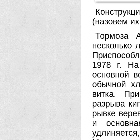
Конструкц
(назовем их
Тормоза 
несколько 
Приспособ
1978 г. На
основной в
обычной хл
витка. Пр
разрыва кип
рывке вере
и основна
удлиняетс