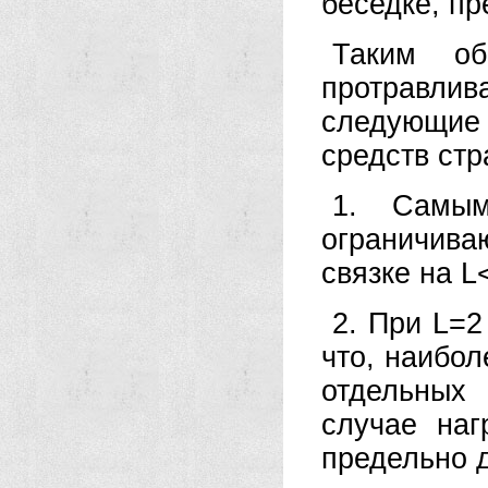
беседке, пр
Таким об
протравлив
следующие
средств стр
1. Самым
ограничив
связке на L
2. При L=2
что, наибол
отдельных
случае наг
предельно д