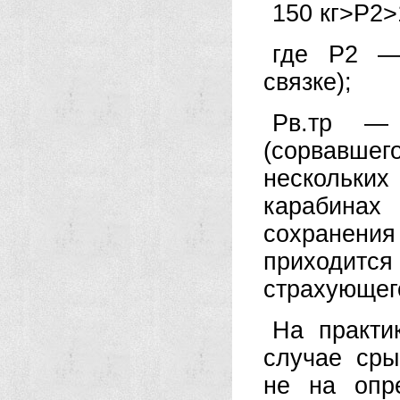
150 кг>P2>1
где Р2 — 
связке);
Рв.тр —
(сорвавше
нескольких
карабинах
сохранени
приходитс
страхующег
На практи
случае сры
не на опр