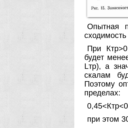
Опытная п
сходимость 
При Ктр>0
будет менее
Lтр), а зн
скалам бу
Поэтому оп
пределах:
0,45<Ктр<0
при этом 30