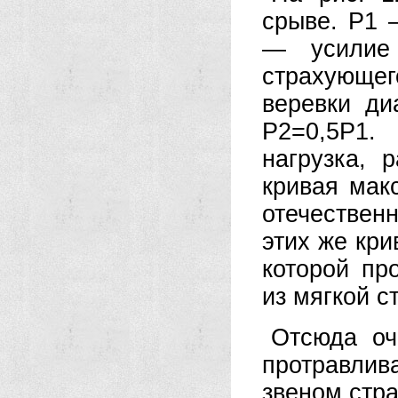
срыве. Р1 
— усилие 
страхующе
веревки д
Р2=0,5Р1.
нагрузка, 
кривая мак
отечествен
этих же кри
которой пр
из мягкой с
Отсюда оч
протравли
звеном стр