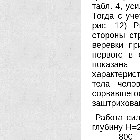
табл. 4, ус
Тогда с уч
рис. 12) Р
стороны ст
веревки пр
первого в
показан
характерис
тела чело
сорвавше
заштрихова
Работа си
глубину H=
= = 800 