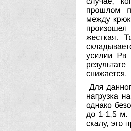
случае, к
прошлом пр
между крюка
произошел
жесткая. Т
складывает
усилии Рв 
результат
снижается.
Для данног
нагрузка н
однако без
до 1-1,5 м.
скалу, это 