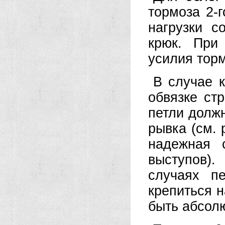
тормоза 2-
нагрузки с
крюк. При
усилия тормо
В случае к
обвязке ст
петли долж
рывка (см. 
надежная 
выступов).
случаях п
крепиться н
быть абсол