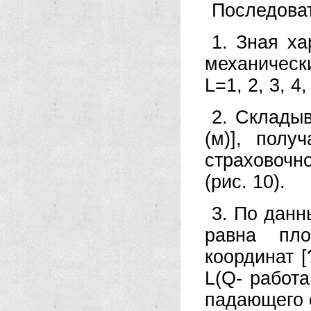
Последоват
1. Зная ха
механически
L=1, 2, 3, 4
2. Складыв
(м)], полу
страховочн
(рис. 10).
3. По данн
равна пло
координат [
L(Q- работ
падающего с