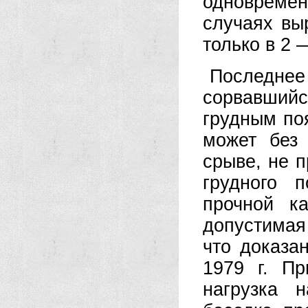
одновреме
случаях вы
только в 2 
Последне
сорвавшийс
грудным по
может без
срыве, не п
грудного 
прочной к
допустимая 
что доказа
1979 г. П
нагрузка 