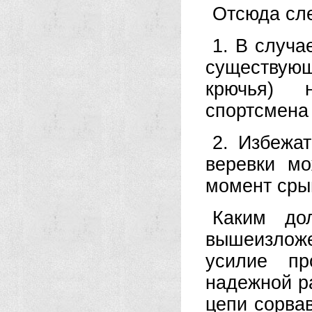
Отсюда сл
1. В случа
существую
крючья) 
спортсмена
2. Избежа
веревки мо
момент сры
Каким до
вышеизложе
усилие пр
надежной р
цепи сорвав