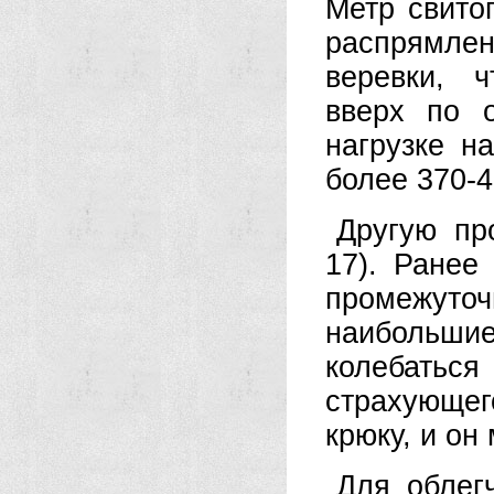
Метр свито
распрямле
веревки, 
вверх по 
нагрузке н
более 370-4
Другую пр
17). Ранее
промежуто
наибольшие
колебаться
страхующе
крюку, и он
Для облег