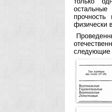
только од
остальные
прочность 
физически в
Проведенны
отечествен
следующие р