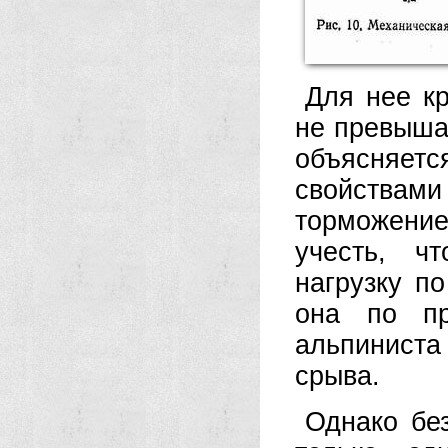
Для нее кр
не превышае
объясняет
свойствами
торможени
учесть, ч
нагрузку п
она по пр
альпиниста
срыва.
Однако бе