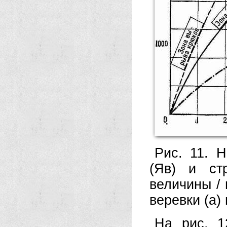
Рис. 11. Н
(Яв) и ст
величины / 
веревки (а) 
На рис. 1