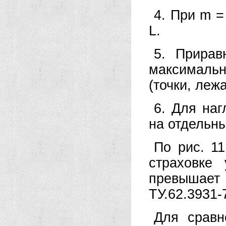
4. При m =
L.
5. Прирав
максимальн
(точки, леж
6. Для наг
на отдельны
По рис. 11
страховке
превышает
ТУ.62.3931-
Для сравн