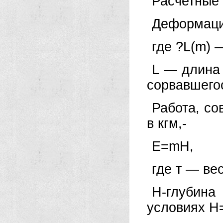
Расчетные
Деформация
где ?L(m) 
L — длина 
сорвавшегос
Работа, с
в кгм,-
Е=mН,
где т — вес
Н-глубина
условиях Н