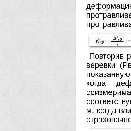
деформац
протравли
протравлив
Повторив р
веревки (Рв
показанную
когда де
соизмерим
соответству
м, когда в
страховочно