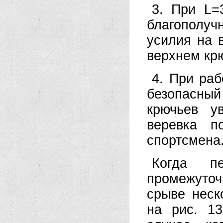
3. При L=
благополуч
усилия на в
верхнем крю
4. При раб
безопасны
крючьев у
веревка п
спортсмена
Когда п
промежуточ
срыве неск
на рис. 1