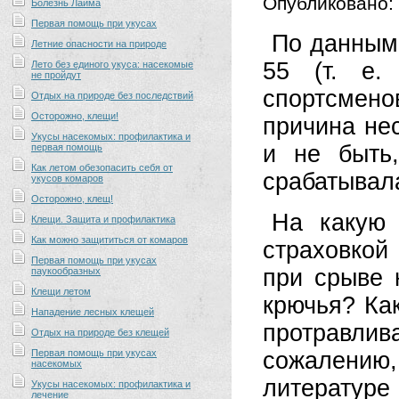
Опубликовано:
Болезнь Лайма
Первая помощь при укусах
По данным 
Летние опасности на природе
55 (т. е.
Лето без единого укуса: насекомые
не пройдут
спортсмен
Отдых на природе без последствий
Осторожно, клещи!
причина нес
Укусы насекомых: профилактика и
и не быть
первая помощь
Как летом обезопасить себя от
срабатывала
укусов комаров
Осторожно, клещ!
На какую 
Клещи. Защита и профилактика
Как можно защититься от комаров
страховкой
Первая помощь при укусах
при срыве 
паукообразных
Клещи летом
крючья? Ка
Нападение лесных клещей
протравл
Отдых на природе без клещей
Первая помощь при укусах
сожалени
насекомых
литератур
Укусы насекомых: профилактика и
лечение