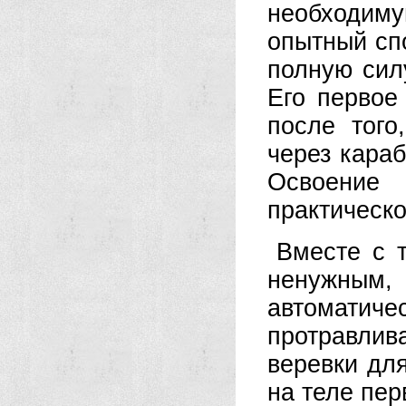
необходиму
опытный сп
полную сил
Его первое
после того
через кара
Освоение
практическо
Вместе с 
ненужным,
автомати
протравлива
веревки дл
на теле пер