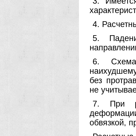
3. Имеетс
характерист
4. Расчетн
5. Паден
направлении
6. Схема
наихудшему
без протра
не учитывае
7. При р
деформации
обвязкой, пр