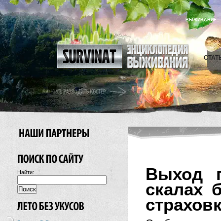
ВЫЖИВАНИЕ
СТАТ
Выход п
Найти:
скалах 
страхов