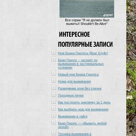
Все серии "Я не должен был
выжить/I Shouldn't Be Alive"
Нож Беара Гриллса (Bear Grylls)
Беар Гриллс – эксперт по
выживанию в экстремальных
условиях
Новый нож Беара Гриллса
Ножи для выживания
Разведение огня без спичек
Походные печки
Как построить землянку за 1 день
Как выбрать нож для выживания
Выживание в тайге
Беар Гриллс — «Выжить любой
ценой»
Техника выживания в