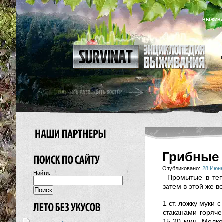
ВЫЖИВ
Грибные 
Опубликовано:
28 Июн
Найти:
Промытые в теп
затем в этой же в
1 ст. ложку муки 
стаканами горяче
15-20 мин. Мелко