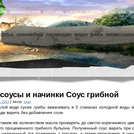
АНИЕ
ПРАВООБЛАДАТЕЛЯМ
КАРТА САЙТА
О ПРОЕКТЕ
ОТ АВТОРА
ДРУЗЬЯ САЙТА
ПО
СТАТЬИ
СНАРЯЖЕНИЕ
ПУБЛИКАЦИИ
ВИДЕО
КНИГИ
ПРОФЕССИОН
соусы и начинки Соус грибной
|
ь 2013
Автор:
turist
лой воде сухие грибы замачивать в 3 стаканах холодной воды в 
оде варить без добавления соли.
с таким же количеством масла прожарить до светло-коричневого цве
го процеженного грибного бульона. Полученный соус варить при 
 нарезанный лук поджарить с маслом, а затем переложить в соус