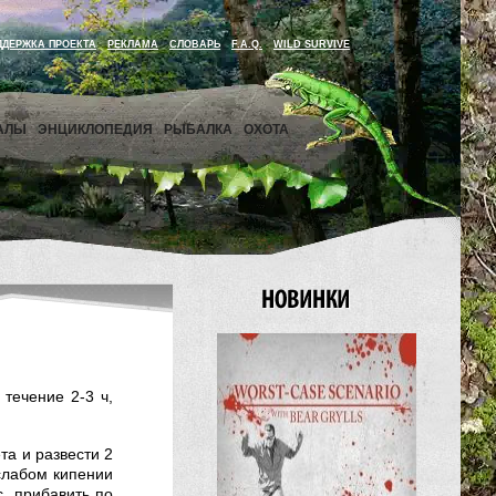
ДДЕРЖКА ПРОЕКТА
РЕКЛАМА
СЛОВАРЬ
F.A.Q.
WILD SURVIVE
АЛЫ
ЭНЦИКЛОПЕДИЯ
РЫБАЛКА
ОХОТА
течение 2-3 ч,
та и развести 2
слабом кипении
, прибавить по