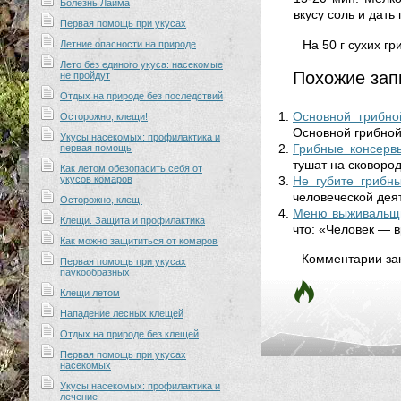
Болезнь Лайма
вкусу соль и дать
Первая помощь при укусах
На 50 г сухих гр
Летние опасности на природе
Лето без единого укуса: насекомые
Похожие зап
не пройдут
Отдых на природе без последствий
Основной грибно
Осторожно, клещи!
Основной грибной
Укусы насекомых: профилактика и
Грибные консерв
первая помощь
тушат на сковород
Как летом обезопасить себя от
Не губите грибн
укусов комаров
человеческой деят
Осторожно, клещ!
Меню выживальщи
Клещи. Защита и профилактика
что: «Человек — в
Как можно защититься от комаров
Комментарии за
Первая помощь при укусах
паукообразных
Клещи летом
Нападение лесных клещей
Отдых на природе без клещей
Первая помощь при укусах
насекомых
Укусы насекомых: профилактика и
лечение