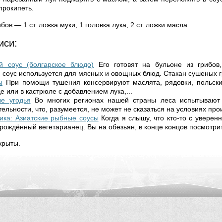
 прокипеть.
ибов — 1 ст. ложка муки, 1 головка лука, 2 ст. ложки масла.
иси:
й соус (болгарское блюдо)
Его готовят на бульоне из грибов
 соус используется для мясных и овощных блюд. Стакан сушеных гр
ы
При помощи тушения консервируют маслята, рядовки, польски
е или в кастрюле с добавлением лука,...
ые угодья
Во многих регионах нашей страны леса испытывают
ельности, что, разумеется, не может не сказаться на условиях прои
ка: Азиатские рыбные соусы
Когда я слышу, что кто-то с уверен
рождённый вегетарианец. Вы на обезьян, в конце концов посмотрите
крыты.