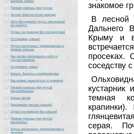
Болезнь Лайма
знакомое гр
Первая помощь при укусах
Летние опасности на природе
В лесной 
Лето без единого укуса: насекомые
не пройдут
Дальнего 
Отдых на природе без последствий
Крыму и в
Осторожно, клещи!
встречается
Укусы насекомых: профилактика и
первая помощь
просеках. 
Как летом обезопасить себя от
укусов комаров
соседству с
Осторожно, клещ!
Клещи. Защита и профилактика
Ольхови
Как можно защититься от комаров
кустарник 
Первая помощь при укусах
паукообразных
темная к
Клещи летом
крапинки).
Нападение лесных клещей
Отдых на природе без клещей
глянцевита
Первая помощь при укусах
насекомых
серая. По
Укусы насекомых: профилактика и
лечение