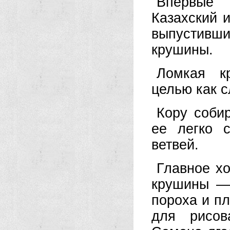
Впервые 
Казахский 
выпустивш
крушины.
Ломкая к
целью как с
Кору собир
ее легко 
ветвей.
Главное х
крушины — 
пороха и пл
для рисов