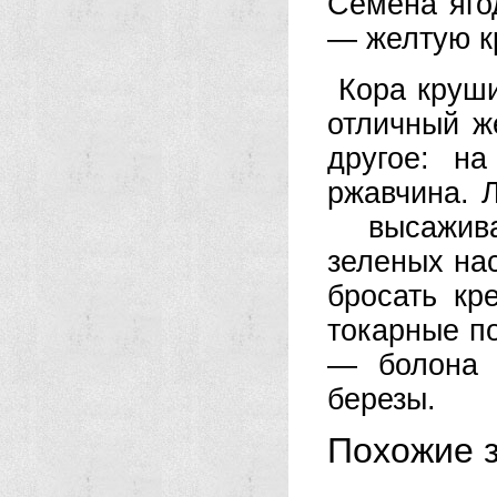
Семена яго
— желтую к
Кора круши
отличный ж
другое: н
ржавчина. 
высаживат
зеленых на
бросать кр
токарные п
— болона 
березы.
Похожие з