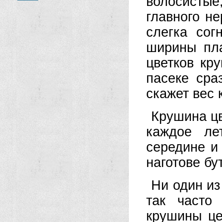
волосисты
главного н
слегка сог
ширины пла
цветков кр
пасеке сра
скажет вес 
Крушина цв
каждое ле
середине и 
наготове бу
Ни один из
так часто
крушины це