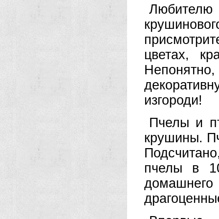
Любителю
крушино
присмотрите
цветах, к
Непонят
декоративн
изгороди!
Пчелы и п
крушины. П
Подсчитан
пчелы в 1
домашнего
драгоценны