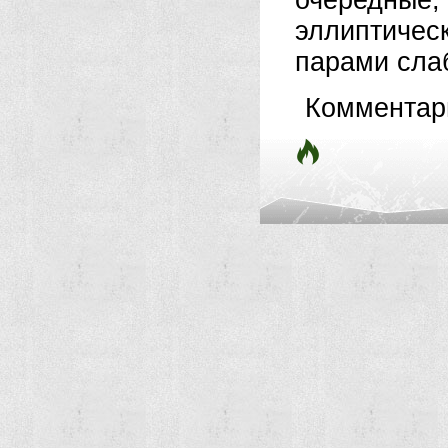
очередные
эллиптиче
парами слаб
Комментар