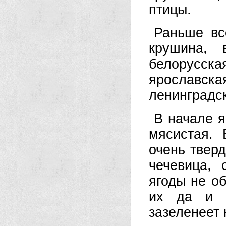
птицы.
Раньше вс
крушина,
белорусска
ярославская
ленинградск
В начале я
мясистая. 
очень тверд
чечевица,
ягоды не о
их да и 
зазеленеет 