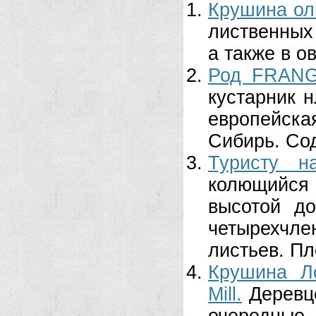
Крушина ол
лиственных 
а также в о
Род FRANG
кустарник 
европейска
Сибирь. Сод
Туристу н
колющийся
высотой до
четырехчл
листьев. Пл
Крушина Л
Mill.
Деревц