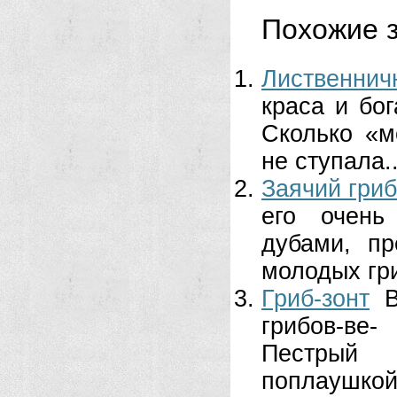
Похожие з
Лиственнич
краса и бо
Сколько «м
не ступала..
Заячий гриб
его очень
дубами, п
молодых гри
Гриб-зонт
грибов-ве-
Пестрый 
поплаушкой,