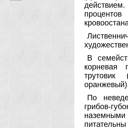
действием.
процент
кровоостан
Лиственн
художестве
В семейст
корневая 
трутовик 
оранжевый)
По неведе
грибов-губ
наземными 
питательны