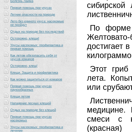
Болезнь Лайма
сибирской
Первая помощь при укусах
лиственничн
Летние опасности на природе
Лето без единого укуса: насекомые
не пройдут
По форме 
Отдых на природе без последствий
Желтовато-
Осторожно, клещи!
достигает в
Укусы насекомых: профилактика и
первая помощь
килограммо
Как летом обезопасить себя от
укусов комаров
Осторожно, клещ!
Этот гриб
Клещи. Защита и профилактика
лета. Копы
Как можно защититься от комаров
или срубаю
Первая помощь при укусах
паукообразных
Клещи летом
Лиственн
Нападение лесных клещей
медицине. 
Отдых на природе без клещей
смеси с 
Первая помощь при укусах
насекомых
(красная
Укусы насекомых: профилактика и
лечение