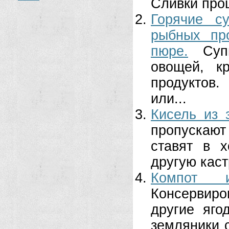
Сливки проц
Горячие с
рыбных про
пюре.
Суп
овощей, к
продуктов.
или...
Кисель из 
пропускают
ставят в х
другую каст
Компот 
Консервиро
другие яго
земляники 