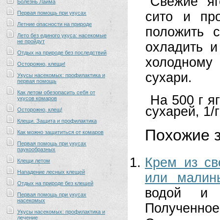
Свежие яг
Болезнь Лайма
сито и про
Первая помощь при укусах
Летние опасности на природе
положить с
Лето без единого укуса: насекомые
не пройдут
охладить и
Отдых на природе без последствий
холодному
Осторожно, клещи!
сухари.
Укусы насекомых: профилактика и
первая помощь
Как летом обезопасить себя от
На 500 г я
укусов комаров
сухарей, 1/
Осторожно, клещ!
Клещи. Защита и профилактика
Похожие з
Как можно защититься от комаров
Первая помощь при укусах
паукообразных
Крем из св
Клещи летом
Нападение лесных клещей
или малин
Отдых на природе без клещей
водой и 
Первая помощь при укусах
насекомых
Полученно
Укусы насекомых: профилактика и
лечение