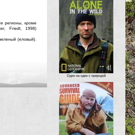
се регионы, кроме
r, Friedt, 1998)
зеленый (еловый).
Один на один с природой