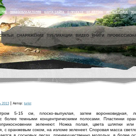
АНИЕ
ПРАВООБЛАДАТЕЛЯМ
КАРТА САЙТА
О ПРОЕКТЕ
ОТ АВТОРА
ДРУЗЬЯ САЙТА
ПО
СТАТЬИ
СНАРЯЖЕНИЕ
ПУБЛИКАЦИИ
ВИДЕО
КНИГИ
ПРОФЕССИОН
|
ь 2013
Автор:
turist
ром 5-15 см, плоско-выпуклая, затем воронковидная, ли
с более темными концентрическими полосами. Пластинки ора
оприкосновении зеленеют. Ножка полая, цвета шляпки или 
, с оранжевым соком, на изломе зеленеет. Споровая масса светл
чается в сосновых лесах, преимущественно молодых, в более о