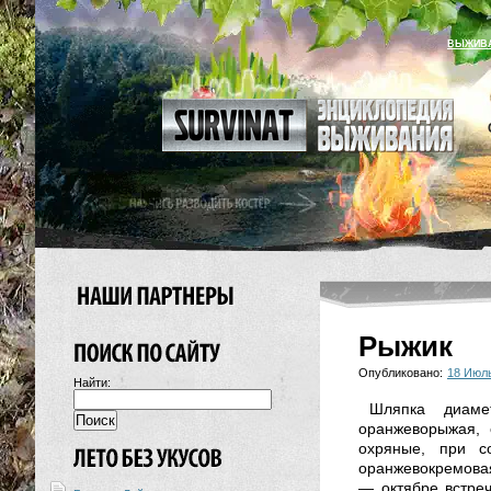
ВЫЖИВ
Рыжик
Опубликовано:
18 Июл
Найти:
Шляпка диамет
оранжеворыжая, 
охряные, при с
оранжевокремовая
— октябре встре