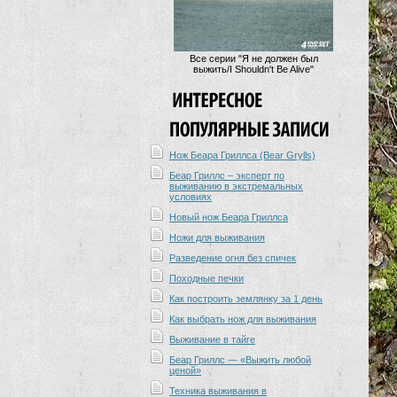
Все серии "Я не должен был
выжить/I Shouldn't Be Alive"
Нож Беара Гриллса (Bear Grylls)
Беар Гриллс – эксперт по
выживанию в экстремальных
условиях
Новый нож Беара Гриллса
Ножи для выживания
Разведение огня без спичек
Походные печки
Как построить землянку за 1 день
Как выбрать нож для выживания
Выживание в тайге
Беар Гриллс — «Выжить любой
ценой»
Техника выживания в