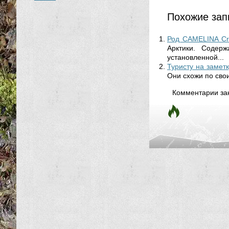
Похожие зап
Род CAMELINA C
Арктики. Содерж
установленной...
Туристу на замет
Они схожи по сво
Комментарии за