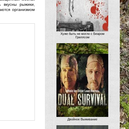
ь вкусны рыжики,
ваются организмом
Хуже быть не могло с Беаром
Гриллсом
Двойное Выживание