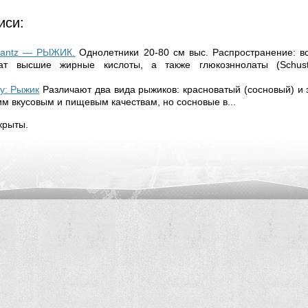
иси:
rantz — РЫЖИК.
Однолетники 20-80 см выс. Распространение: в
ат высшие жирные кислоты, а также глюкозннолаты (Schuste
ку: Рыжик
Различают два вида рыжиков: красноватый (сосновый) и 
им вкусовым и пищевым качествам, но сосновые в...
крыты.