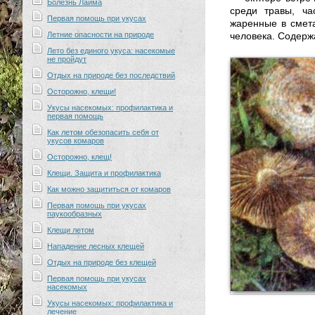
Болезнь Лайма
среди травы, ча
Первая помощь при укусах
жаренные в смета
Летние опасности на природе
человека. Содерж
Лето без единого укуса: насекомые
не пройдут
Отдых на природе без последствий
Осторожно, клещи!
Укусы насекомых: профилактика и
первая помощь
Как летом обезопасить себя от
укусов комаров
Осторожно, клещ!
Клещи. Защита и профилактика
Как можно защититься от комаров
Первая помощь при укусах
паукообразных
Клещи летом
Нападение лесных клещей
Отдых на природе без клещей
Первая помощь при укусах
насекомых
Укусы насекомых: профилактика и
лечение