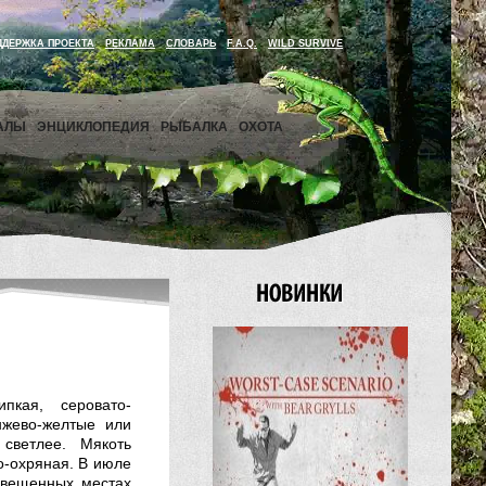
ДДЕРЖКА ПРОЕКТА
РЕКЛАМА
СЛОВАРЬ
F.A.Q.
WILD SURVIVE
АЛЫ
ЭНЦИКЛОПЕДИЯ
РЫБАЛКА
ОХОТА
пкая, серовато-
нжево-желтые или
светлее. Мякоть
о-охряная. В июле
свещенных местах