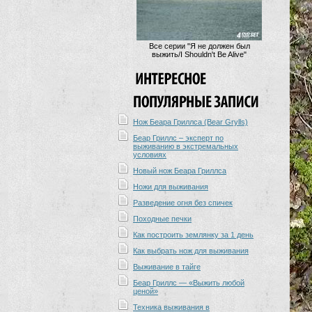
Все серии "Я не должен был
выжить/I Shouldn't Be Alive"
Нож Беара Гриллса (Bear Grylls)
Беар Гриллс – эксперт по
выживанию в экстремальных
условиях
Новый нож Беара Гриллса
Ножи для выживания
Разведение огня без спичек
Походные печки
Как построить землянку за 1 день
Как выбрать нож для выживания
Выживание в тайге
Беар Гриллс — «Выжить любой
ценой»
Техника выживания в