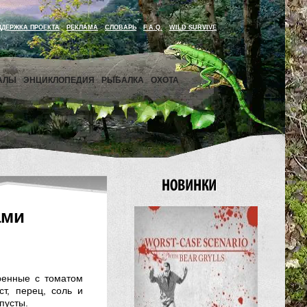
ДДЕРЖКА ПРОЕКТА
РЕКЛАМА
СЛОВАРЬ
F.A.Q.
WILD SURVIVE
АЛЫ
ЭНЦИКЛОПЕДИЯ
РЫБАЛКА
ОХОТА
ами
ренные с томатом
т, перец, соль и
пусты.