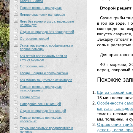
Болезнь Лайма
Второй рецепт
Первая помощь при укусах
Летние опасности на природе
Сухие грибы тща
Лето без единого укуса: насекомые
в той же воде. П
не пройдут
сковороде на жи
Отдых на природе без последствий
капуста сварится,
Осторожно, клещи!
Зажарку готовят и
соль и растертые
Укусы насекомых: профилактика и
первая помощь
Для приготовлен
Как летом обезопасить себя от
укусов комаров
40 г моркови, 2
Осторожно, клещ!
перец, лавровый л
Клещи. Защита и профилактика
Похожие зап
Как можно защититься от комаров
Первая помощь при укусах
паукообразных
Щи из свежей кап
Клещи летом
15 мин после нача
Особенности само
Нападение лесных клещей
капусты, сельдере
Отдых на природе без клещей
томаты незаменим
Первая помощь при укусах
мм. толщины, и су
насекомых
Отравление гриб
Укусы насекомых: профилактика и
делать, если пр
лечение