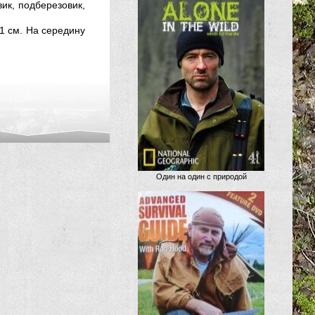
ик, подберезовик,
1 см. На середину
Один на один с природой