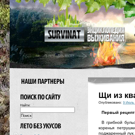
ВЫЖИВ
Щи из кв
Опубликовано:
9 Июль
Найти:
Первый рецепт
В грибной буль
коренья петрушк
поджаренный лук. 