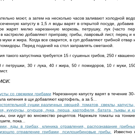
тельно моют, а затем на несколько часов заливают холодной водо
осеченную капусту в 1,5 л воды варят в открытой посуде, добавив
ре жарят мелко нарезанную морковь, петрушку, лук (часто пер
 в кастрюлю добавляют приправу, грибы, лавровый лист, перец и 
з муки и жира.
Когда все сварится, в суп добавляют грибной отвар и
 помидоры. Перед подачей на стол заправлять сметаной.
ия такого капустника требуется 15 г сушеных грибов, 250 г квашено
0 г петрушки, 30 г лука, 40 г жира, 50 г помидоров, 10 г муки, 15
ист.
иси:
усты со свежими грибами
Нарезанную капусту варят в течение 30-
ла кипения в щи добавляют картофель, а за 5...
стоятельной сушки различных овощей, томатов, свеклы, капусты,
я, кукурузы, огурцов, лука, перца, картофеля, батата, тыквы и к
ы, они идут во множество рецептов. Нарежьте томаты на тонкие
шите, пока...
ами, яды в грибах, клиника отравления, распознавание грибных
оизошло отравление грибами, псилоцибиновые грибы.
Известно 