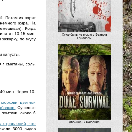
й. Потом их варят
 немного жира. На
емешивая). Когда
кипятят 10-15 мин.
Хуже быть не могло с Беаром
Гриллсом
 зажарку, по вкусу
й капусты,
0 г сметаны, соль,
40 мин. Через 10-
 моркови, цветной
абачков.
Сушеные
 ломтики, около 6
Двойное Выживание
 отравлений, что
около 3000 видов