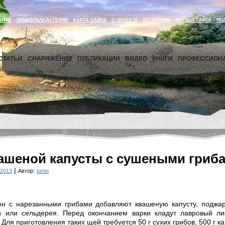
АНИЕ
ПРАВООБЛАДАТЕЛЯМ
КАРТА САЙТА
О ПРОЕКТЕ
ОТ АВТОРА
ДРУЗЬЯ САЙТА
ПО
СТАТЬИ
СНАРЯЖЕНИЕ
ПУБЛИКАЦИИ
ВИДЕО
КНИГИ
ПРОФЕССИОН
ашеной капусты с сушеными гриб
|
 2013
Автор:
turist
он с нарезанными грибами добавляют квашеную капусту, поджа
и или сельдерея. Перед окончанием варки кладут лавровый лис
Для приготовления таких щей требуется 50 г сухих грибов, 500 г ка