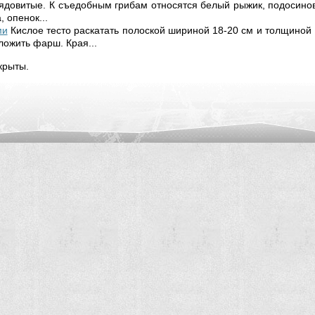
0 ядовитые. К съедобным грибам относятся белый рыжик, подосинов
, опенок...
ми
Кислое тесто раскатать полоской шириной 18-20 см и толщиной 
ложить фарш. Края...
крыты.