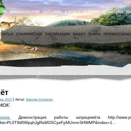
АНИЕ
ПРАВООБЛАДАТЕЛЯМ
КАРТА САЙТА
О ПРОЕКТЕ
ОТ АВТОРА
ДРУЗЬЯ САЙТА
ПО
СТАТЬИ
СНАРЯЖЕНИЕ
ПУБЛИКАЦИИ
ВИДЕО
КНИГИ
ПРОФЕССИОН
ёт
|
рь 2013
Автор:
Максим Атанасян
иси:
орка.
Демонстрация работы шприцемёта http://www.you
list=PL0TIfd0WpqhJgReMG5CyeFpMUmnrSHWMP&index=1...