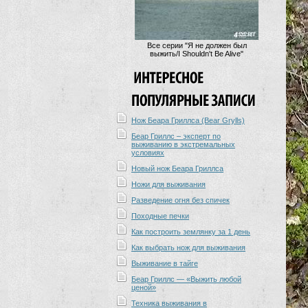
Все серии "Я не должен был
выжить/I Shouldn't Be Alive"
Нож Беара Гриллса (Bear Grylls)
Беар Гриллс – эксперт по
выживанию в экстремальных
условиях
Новый нож Беара Гриллса
Ножи для выживания
Разведение огня без спичек
Походные печки
Как построить землянку за 1 день
Как выбрать нож для выживания
Выживание в тайге
Беар Гриллс — «Выжить любой
ценой»
Техника выживания в