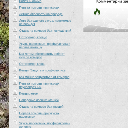
Комментарии за
Болезнь Лайма
Первая помощь при укусах
Летние опасности на природе
Лето без единого укуса: насекомые
не пройдут
Отдых на природе без последствий
Осторожно, клещи!
Укусы насекомых: профилактика и
первая помощь
Как летом обезопасить себя от
укусов комаров
Осторожно, клещ!
Клещи. Защита и профилактика
Как можно защититься от комаров
Первая помощь при укусах
паукообразных
Клещи летом
Нападение лесных клещей
Отдых на природе без клещей
Первая помощь при укусах
насекомых
Укусы насекомых: профилактика и
лечение