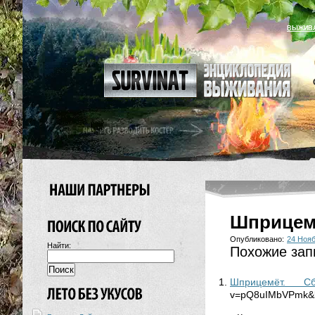
ВЫЖИВ
Шприцем
Опубликовано:
24 Нояб
Найти:
Похожие зап
Шприцемёт. Сб
v=pQ8uIMbVPmk&