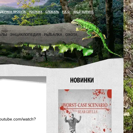
ДДЕРЖКА ПРОЕКТА
РЕКЛАМА
СЛОВАРЬ
F.A.Q.
WILD SURVIVE
АЛЫ
ЭНЦИКЛОПЕДИЯ
РЫБАЛКА
ОХОТА
tube.com/watch?