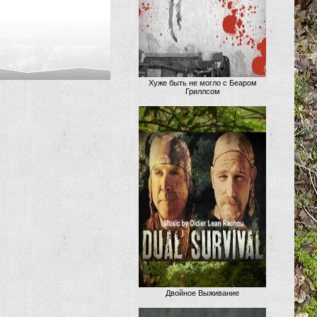
Хуже быть не могло с Беаром
Гриллсом
Двойное Выживание