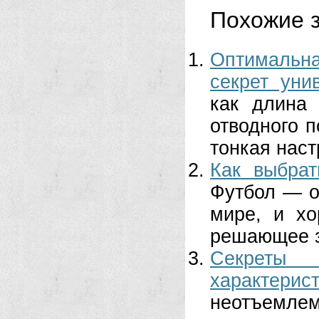
Похожие з
Оптимальн
секрет уни
как длина
отводного 
тонкая наст
Как выбра
Футбол — о
мире, и х
решающее з
Секреты 
характерис
неотъемле