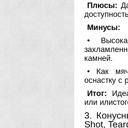
Плюсы:
Да
доступность
Минусы:
• Высок
захламлен
камней.
• Как мяч
оснастку с 
Итог:
Идеа
или илистог
3. Конусн
Shot, Tear