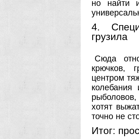
но найти 
универсаль
4. Спец
грузила
Сюда отно
крючков, 
центром тя
колебания
рыболовов,
хотят выжа
точно не сто
Итог: про