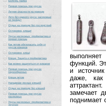
Болезнь Лайма
Первая помощь при укусах
Летние опасности на природе
Лето без единого укуса: насекомые
не пройдут
Отдых на природе без последствий
Осторожно, клещи!
Укусы насекомых: профилактика и
первая помощь
Как летом обезопасить себя от
укусов комаров
Осторожно, клещ!
выполняет
Клещи. Защита и профилактика
функций. Эт
Как можно защититься от комаров
и источни
Первая помощь при укусах
паукообразных
даже, как
Клещи летом
Нападение лесных клещей
аттрактан
Отдых на природе без клещей
замечает д
Первая помощь при укусах
насекомых
поднимает о
Укусы насекомых: профилактика и
лечение