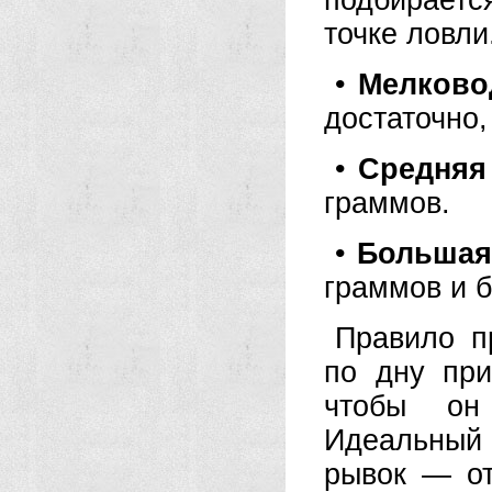
подбираетс
точке ловли
•
Мелково
достаточно,
•
Средняя 
граммов.
•
Большая 
граммов и б
Правило п
по дну при
чтобы он
Идеальный в
рывок — от