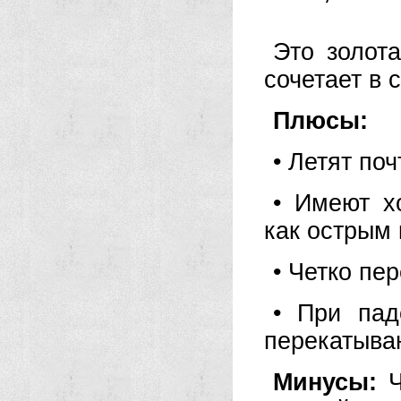
Это золот
сочетает в 
Плюсы:
• Летят по
• Имеют х
как острым 
• Четко пе
• При пад
перекатыва
Минусы:
Ч