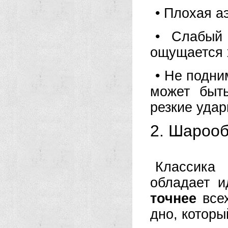
• Плохая а
• Слабый 
ощущается х
• Не подни
может быт
резкие удар
2. Шарооб
Классика
обладает и
точнее
всех
дно, которы