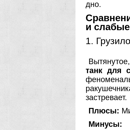
дно.
Сравнени
и слабые
1. Грузило
Вытянутое
танк для 
феномена
ракушечник
застревает.
Плюсы:
Ми
Минусы: