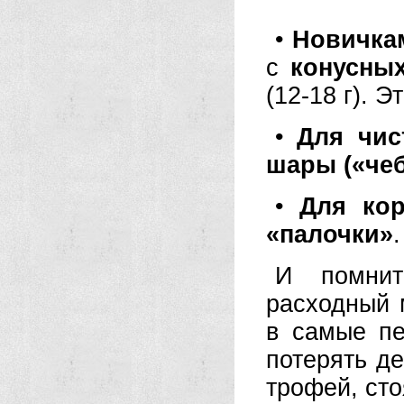
•
Новичка
с
конусных
(12-18 г). 
•
Для чис
шары («че
•
Для кор
«палочки»
.
И помнит
расходный 
в самые пе
потерять де
трофей, сто