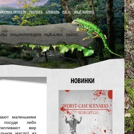
ДДЕРЖКА ПРОЕКТА
РЕКЛАМА
СЛОВАРЬ
F.A.Q.
WILD SURVIVE
АЛЫ
ЭНЦИКЛОПЕДИЯ
РЫБАЛКА
ОХОТА
зают маленькими
 посуде либо
тапливают жир
ельное масло) из