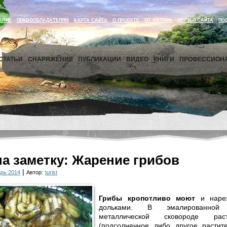
АНИЕ
ПРАВООБЛАДАТЕЛЯМ
КАРТА САЙТА
О ПРОЕКТЕ
ОТ АВТОРА
ДРУЗЬЯ САЙТА
ПО
СТАТЬИ
СНАРЯЖЕНИЕ
ПУБЛИКАЦИИ
ВИДЕО
КНИГИ
ПРОФЕССИОН
на заметку: Жарение грибов
|
рь 2014
Автор:
turist
Грибы кропотливо моют
и наре
дольками. В эмалированной
металлической сковороде рас
(подсолнечное либо другое растит