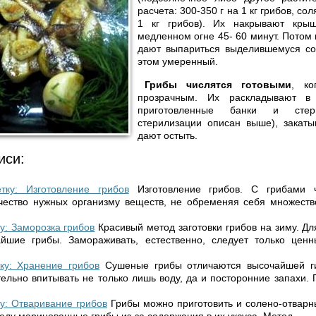
расчета: 300-350 г на 1 кг грибов, сол
1 кг грибов). Их накрывают кры
медленном огне 45- 60 минут. Потом
дают выпариться выделившемуся сок
этом умеренный.
Грибы числятся готовыми
, ко
прозрачным. Их раскладывают в 
приготовленные банки и стер
стерилизации описан выше), закат
дают остыть.
иси:
тку: Изготовление грибов
Изготовление грибов. С грибами 
чество нужных организму веществ, не обременяя себя множеств
у: Заморозка грибов
Красивый метод заготовки грибов на зиму. Дл
йшие грибы. Замораживать, естественно, следует только цен
ку: Хранение грибов
Сушеные грибы отличаются высочайшей ги
ельно впитывать не только лишь воду, да и посторонние запахи. 
ку: Отваривание грибов
Грибы можно приготовить и солено-отварны