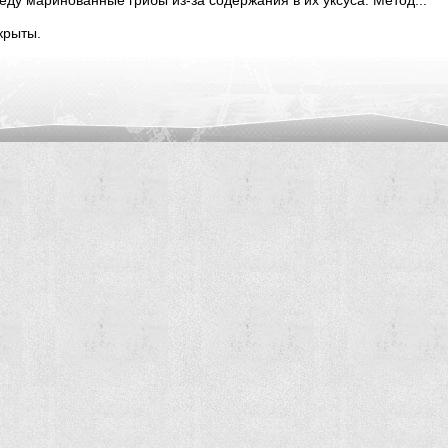
еду маринованные грибы из-за содержания в их уксуса. Метод...
крыты.