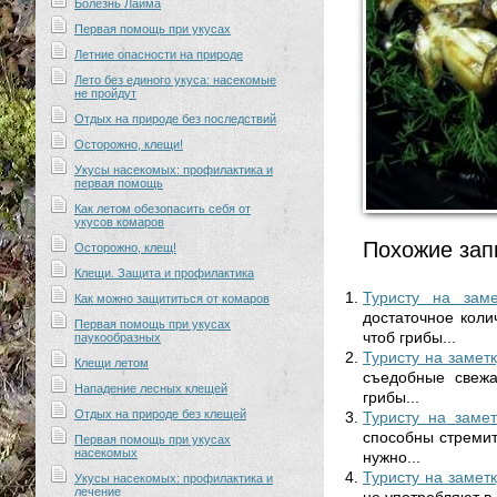
Болезнь Лайма
Первая помощь при укусах
Летние опасности на природе
Лето без единого укуса: насекомые
не пройдут
Отдых на природе без последствий
Осторожно, клещи!
Укусы насекомых: профилактика и
первая помощь
Как летом обезопасить себя от
укусов комаров
Похожие зап
Осторожно, клещ!
Клещи. Защита и профилактика
Туристу на заме
Как можно защититься от комаров
достаточное коли
Первая помощь при укусах
чтоб грибы...
паукообразных
Туристу на заметк
Клещи летом
съедобные свежа
Нападение лесных клещей
грибы...
Отдых на природе без клещей
Туристу на замет
способны стремит
Первая помощь при укусах
насекомых
нужно...
Туристу на замет
Укусы насекомых: профилактика и
лечение