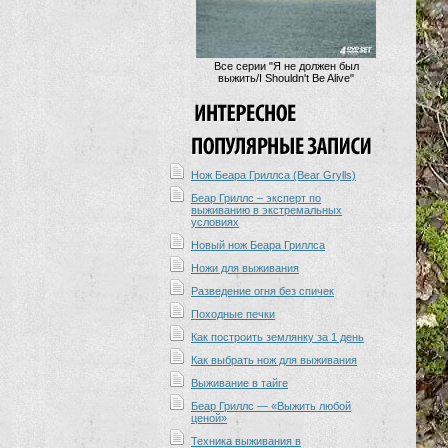
Все серии "Я не должен был
выжить/I Shouldn't Be Alive"
Нож Беара Гриллса (Bear Grylls)
Беар Гриллс – эксперт по
выживанию в экстремальных
условиях
Новый нож Беара Гриллса
Ножи для выживания
Разведение огня без спичек
Походные печки
Как построить землянку за 1 день
Как выбрать нож для выживания
Выживание в тайге
Беар Гриллс — «Выжить любой
ценой»
Техника выживания в