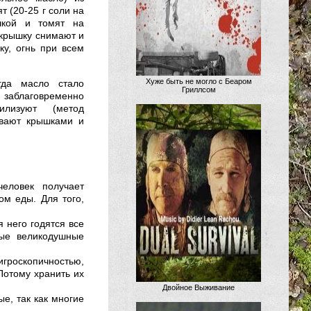
ят (20-25 г соли на
шкой и томят на
 крышку снимают и
у, огнь при всем
Хуже быть не могло с Беаром
гда масло стало
Гриллсом
заблаговременно
илизуют (метод
ывают крышками и
человек получает
ом еды. Для того,
я него годятся все
ные великодушные
гроскопичностью,
Потому хранить их
Двойное Выживание
е, так как многие