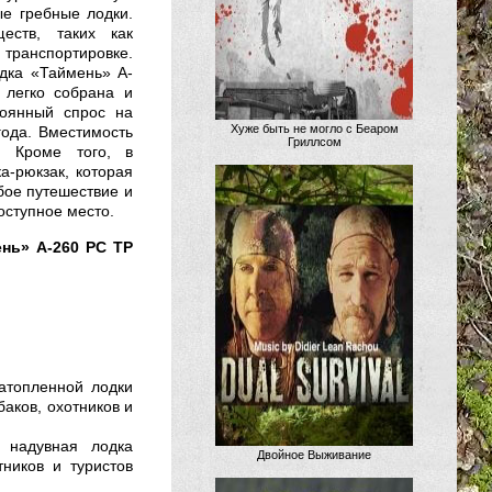
е гребные лодки.
еств, таких как
 транспортировке.
дка «Таймень» A-
легко собрана и
тоянный спрос на
Хуже быть не могло с Беаром
ода. Вместимость
Гриллсом
. Кроме того, в
а-рюкзак, которая
бое путешествие и
оступное место.
ень» A-260 РС ТР
атопленной лодки
аков, охотников и
 надувная лодка
Двойное Выживание
ников и туристов