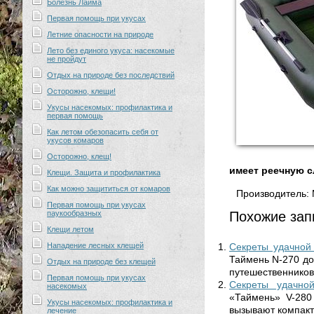
Болезнь Лайма
Первая помощь при укусах
Летние опасности на природе
Лето без единого укуса: насекомые
не пройдут
Отдых на природе без последствий
Осторожно, клещи!
Укусы насекомых: профилактика и
первая помощь
Как летом обезопасить себя от
укусов комаров
Осторожно, клещ!
имеет реечную с
Клещи. Защита и профилактика
Как можно защититься от комаров
Производитель: 
Первая помощь при укусах
паукообразных
Похожие зап
Клещи летом
Нападение лесных клещей
Секреты удачной
Таймень N-270 до
Отдых на природе без клещей
путешественников
Первая помощь при укусах
Секреты удачно
насекомых
«Таймень» V-280
Укусы насекомых: профилактика и
вызывают компакт
лечение