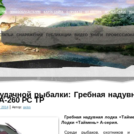
АНИЕ
ПРАВООБЛАДАТЕЛЯМ
КАРТА САЙТА
О ПРОЕКТЕ
ОТ АВТОРА
ДРУЗЬЯ САЙТА
ПО
СТАТЬИ
СНАРЯЖЕНИЕ
ПУБЛИКАЦИИ
ВИДЕО
КНИГИ
ПРОФЕССИОН
удачной рыбалки: Гребная надув
А-260 РС ТР
|
 2014
Автор:
axiss
Гребная надувная лодка «Тайм
Лодки «Таймень» A-серия.
Среди рыбаков, охотников и 