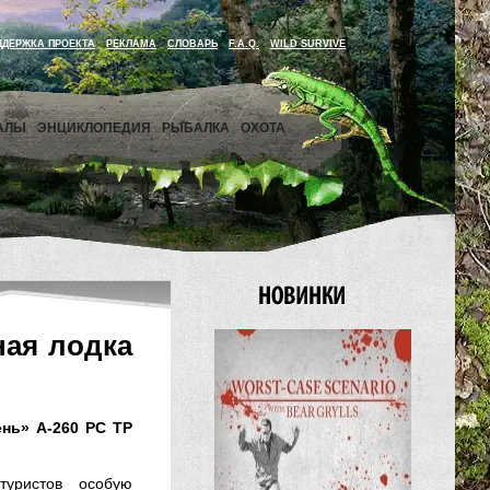
ДДЕРЖКА ПРОЕКТА
РЕКЛАМА
СЛОВАРЬ
F.A.Q.
WILD SURVIVE
АЛЫ
ЭНЦИКЛОПЕДИЯ
РЫБАЛКА
ОХОТА
ная лодка
ень» A-260 РС ТР
туристов особую