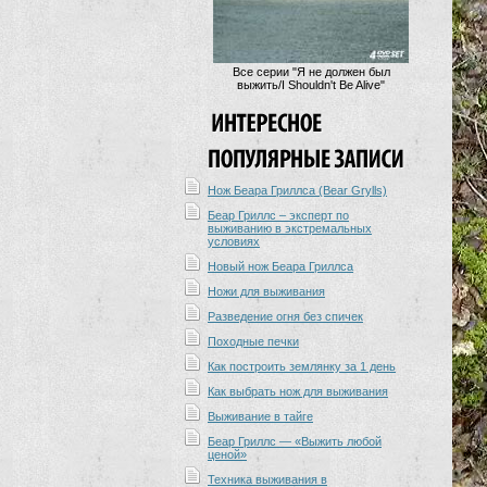
Все серии "Я не должен был
выжить/I Shouldn't Be Alive"
Нож Беара Гриллса (Bear Grylls)
Беар Гриллс – эксперт по
выживанию в экстремальных
условиях
Новый нож Беара Гриллса
Ножи для выживания
Разведение огня без спичек
Походные печки
Как построить землянку за 1 день
Как выбрать нож для выживания
Выживание в тайге
Беар Гриллс — «Выжить любой
ценой»
Техника выживания в