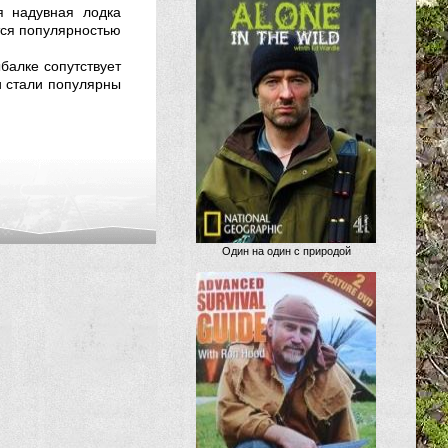
я надувная лодка
тся популярностью
балке сопутствует
и стали популярны
Один на один с природой