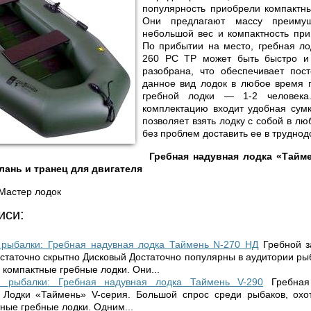
популярность приобрели компактны
Они предлагают массу преимущ
небольшой вес и компактность при
По прибытии на место, гребная ло
260 РС ТР может быть быстро и 
разобрана, что обеспечивает пос
данное вид лодок в любое время г
гребной лодки — 1-2 человека
комплектацию входит удобная сумк
позволяет взять лодку с собой в лю
без проблем доставить ее в труднод
Гребная надувная лодка «Тайм
лань и транец для двигателя
Мастер лодок
иси:
 рыбалки: Гребная надувная лодка Таймень N-270 НД
Гребной з
статочно скрытно Дисковый Достаточно популярны в аудитории рыб
 компактные гребные лодки. Они...
й рыбалки: Гребная надувная лодка Таймень V-290
Гребная
 Лодки «Таймень» V-серия. Большой спрос среди рыбаков, охот
ные гребные лодки. Одним...