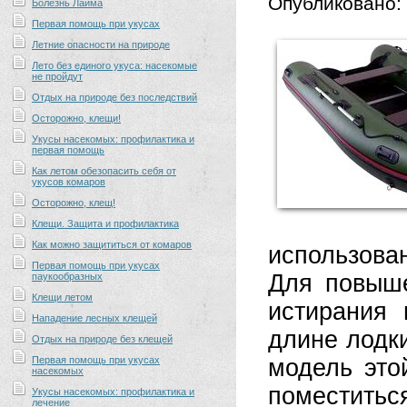
Опубликовано:
Болезнь Лайма
Первая помощь при укусах
Летние опасности на природе
Лето без единого укуса: насекомые
не пройдут
Отдых на природе без последствий
Осторожно, клещи!
Укусы насекомых: профилактика и
первая помощь
Как летом обезопасить себя от
укусов комаров
Осторожно, клещ!
Клещи. Защита и профилактика
Как можно защититься от комаров
использова
Первая помощь при укусах
Для повыше
паукообразных
Клещи летом
истирания 
Нападение лесных клещей
длине лодк
Отдых на природе без клещей
Первая помощь при укусах
модель это
насекомых
поместить
Укусы насекомых: профилактика и
лечение