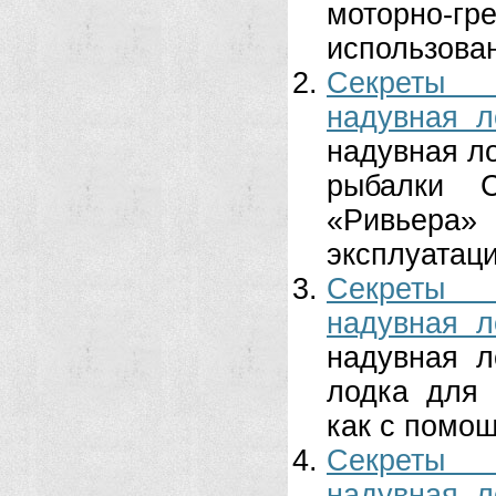
моторно-г
использован
Секреты 
надувная л
надувная ло
рыбалки С
«Ривьера»
эксплуатаци
Секреты 
надувная л
надувная 
лодка для 
как с помощ
Секреты 
надувная л