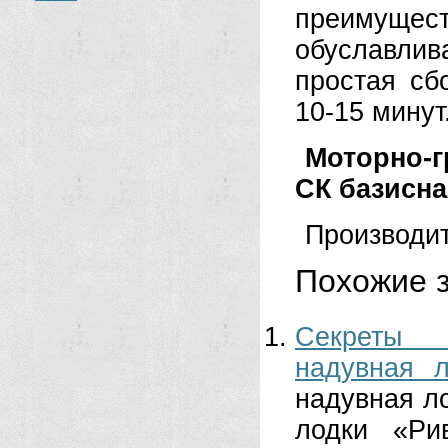
преимуще
обуславли
простая сб
10-15 минут
Моторно-г
СК базисн
Производит
Похожие з
Секреты 
надувная 
надувная л
лодки «Ри