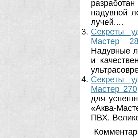
разработа
надувной л
лучей....
Секреты у
Мастер 28
Надувные л
и качеств
ультрасовр
Секреты у
Мастер 270
для успешн
«Аква-Мас
ПВХ. Велико
Комментар