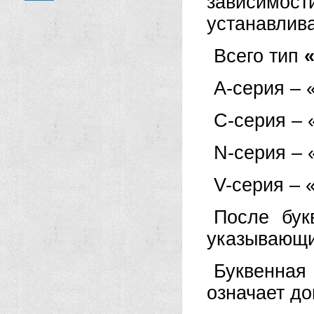
зависимос
устанавлива
Всего тип
А-серия – 
C-серия – 
N-серия – 
V-серия – 
После бук
указывающи
Буквенна
означает д