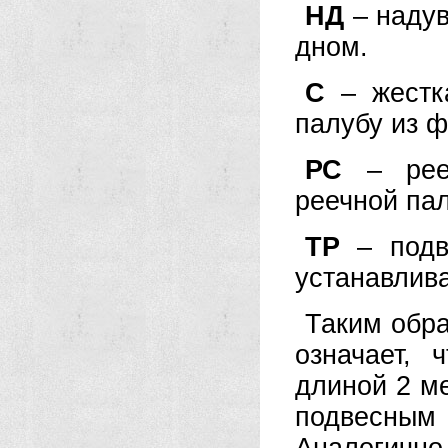
НД
– надув
дном.
С
– жестка
палубу из 
РС
– рееч
реечной па
ТР
– подв
устанавлива
Таким обр
означает, 
длиной 2 ме
подвесны