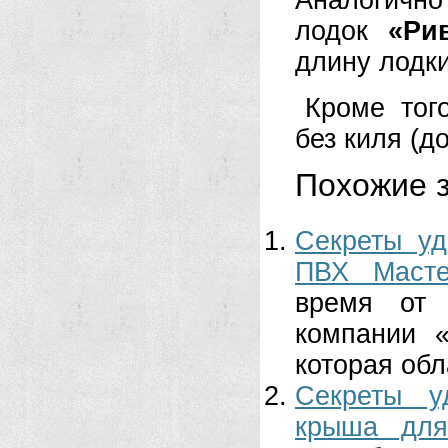
Аналогичн
лодок
«Ри
длину лодк
Кроме тог
без киля (д
Похожие з
Секреты уд
ПВХ Масте
время от 
компании 
которая обл
Секреты у
крыша для