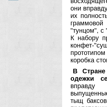
восходящег
они вправду
их полност
граммовой
"тунцом", с
К набору п
конфет-"су
прототипом
коробка сто
В Стране
одежки с
вправду 
выпущенные 
тыщ баксов