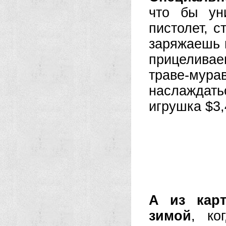
что бы ун
пистолет, 
заряжаешь в
прицеливае
траве-мурав
наслаждат
игрушка $3,
А из карт
зимой
, ко