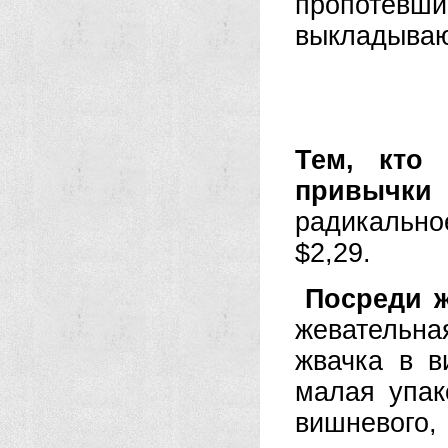
пропотевш
выкладывают
Тем, кто
привычки
радикально
$2,29.
Посреди ж
жевательная
жвачка в в
малая упако
вишневого,