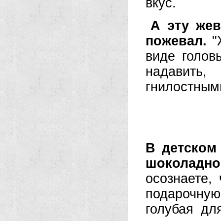
вкус.
А эту жев
пожевал.
"Ж
виде голов
надавить
гнилостными
В детском
шоколадн
осознаете,
подарочную
голубая дл