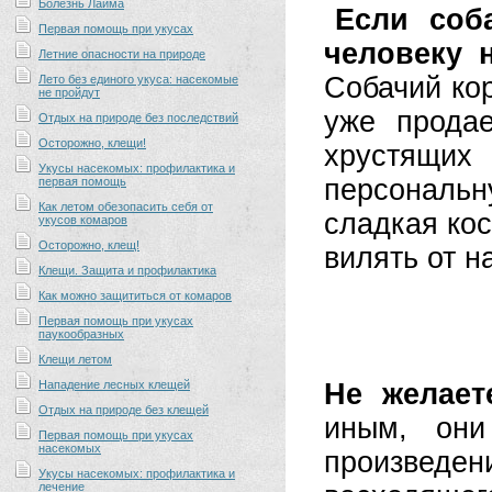
Болезнь Лайма
Если соб
Первая помощь при укусах
человеку 
Летние опасности на природе
Собачий ко
Лето без единого укуса: насекомые
не пройдут
уже продае
Отдых на природе без последствий
Осторожно, клещи!
хрустящи
Укусы насекомых: профилактика и
персональну
первая помощь
Как летом обезопасить себя от
сладкая кос
укусов комаров
Осторожно, клещ!
вилять от н
Клещи. Защита и профилактика
Как можно защититься от комаров
Первая помощь при укусах
паукообразных
Клещи летом
Нападение лесных клещей
Не желает
Отдых на природе без клещей
иным, они
Первая помощь при укусах
насекомых
произведен
Укусы насекомых: профилактика и
лечение