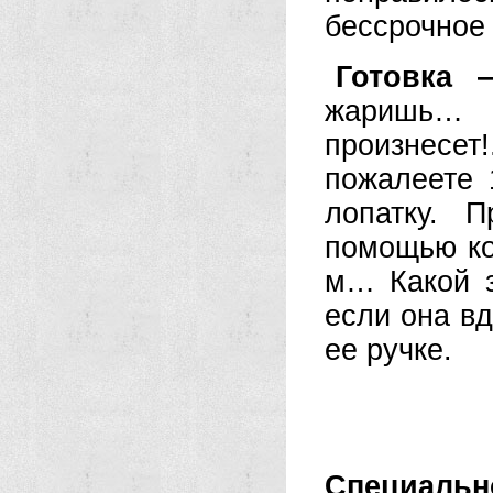
бессрочное 
Готовка 
жаришь… 
произнесет!
пожалеете 
лопатку. 
помощью кот
м… Какой з
если она вд
ее ручке.
Специально