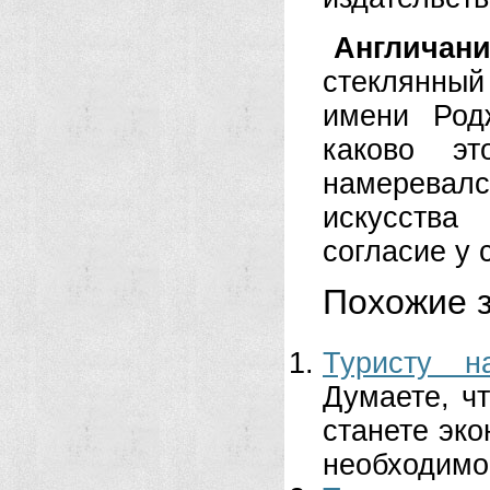
Англичан
стеклянный
имени Род
каково э
намеревал
искусства
согласие у 
Похожие з
Туристу н
Думаете, ч
станете эко
необходимо 