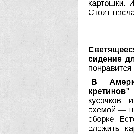
картошки. 
Стоит насл
Светящеес
сидение дл
понравится 
В Амери
кретинов"
кусочков 
схемой — на
сборке. Ест
сложить ка