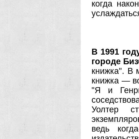
когда нако
услаждатьс
В 1991 год
городе Би
книжка". В 
книжка — в
"Я и Генр
соседство
Уолтер с
экземпляро
ведь когд
издательств