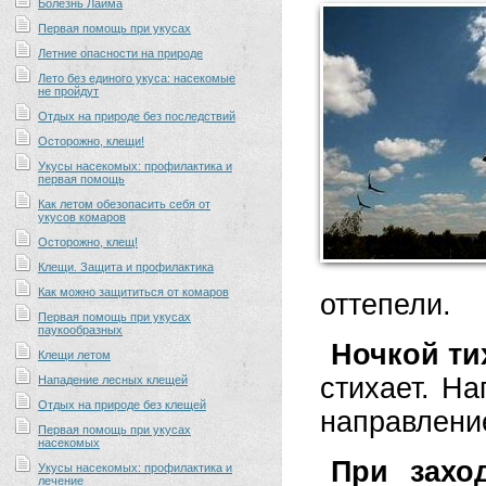
Болезнь Лайма
Первая помощь при укусах
Летние опасности на природе
Лето без единого укуса: насекомые
не пройдут
Отдых на природе без последствий
Осторожно, клещи!
Укусы насекомых: профилактика и
первая помощь
Как летом обезопасить себя от
укусов комаров
Осторожно, клещ!
Клещи. Защита и профилактика
Как можно защититься от комаров
оттепели.
Первая помощь при укусах
паукообразных
Ночкой ти
Клещи летом
стихает. Н
Нападение лесных клещей
Отдых на природе без клещей
направлени
Первая помощь при укусах
насекомых
При захо
Укусы насекомых: профилактика и
лечение