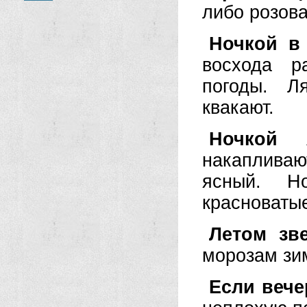
либо розова
Ночкой в
восхода р
погоды. Л
квакают.
Ночкой 
накапливают
ясный. Н
красноватые
Летом зв
морозам зи
Если веч