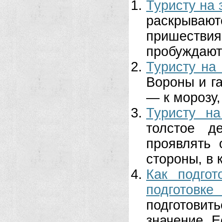
Туристу на 
раскрывают
пришестви
пробуждаютс
Туристу на
Вороны и г
— к морозу,
Туристу на
толстое д
проявлять 
стороны, в 
Как подго
подготовк
подготови
значение. Е