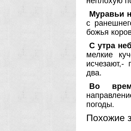
неплохую по
Муравьи 
с ранешнег
божья коров
С утра не
мелкие ку
исчезают,-
два.
Во врем
направлени
погоды.
Похожие з