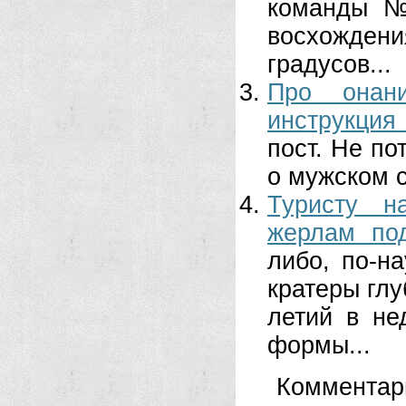
команды №
восхождени
градусов...
Про онан
инструкция
пост. Не по
о мужском с
Туристу н
жерлам по
либо, по-н
кратеры глу
летий в не
формы...
Комментар