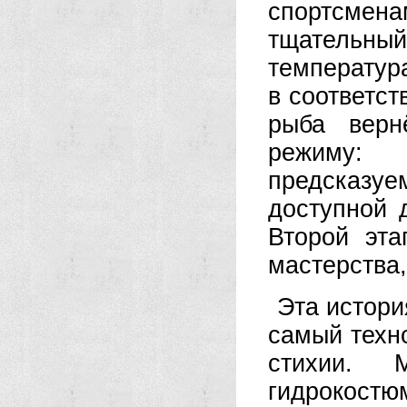
спортсмена
тщательны
температура
в соответст
рыба верн
режиму: 
предсказу
доступной 
Второй эт
мастерства,
Эта истори
самый техн
стихии. 
гидрокостю