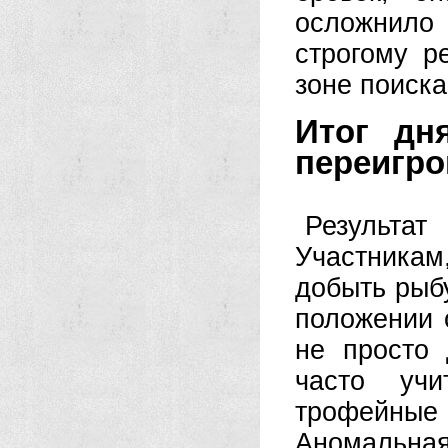
осложнило
строгому р
зоне поиска
Итог дн
переигро
Результа
Участникам,
добыть рыб
положении 
не просто 
часто учи
трофейны
Аномальна