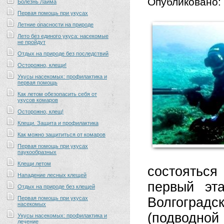
Опубликовано:
Болезнь Лайма
Первая помощь при укусах
Летние опасности на природе
Лето без единого укуса: насекомые
не пройдут
Отдых на природе без последствий
Осторожно, клещи!
Укусы насекомых: профилактика и
первая помощь
Как летом обезопасить себя от
укусов комаров
Осторожно, клещ!
Клещи. Защита и профилактика
Как можно защититься от комаров
Первая помощь при укусах
паукообразных
Клещи летом
состояться
Нападение лесных клещей
первый эта
Отдых на природе без клещей
Первая помощь при укусах
Волгоград
насекомых
(подводно
Укусы насекомых: профилактика и
лечение