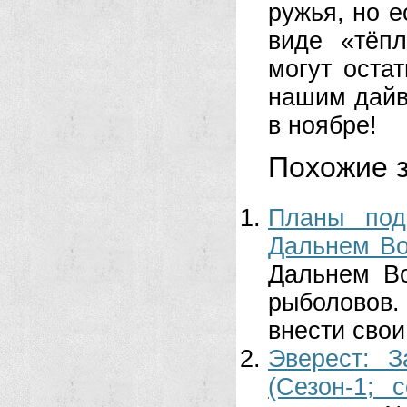
ружья, но 
виде «тёп
могут оста
нашим дайв
в ноябре!
Похожие з
Планы под
Дальнем Во
Дальнем Во
рыболовов.
внести свои
Эверест: 
(Сезон-1; с