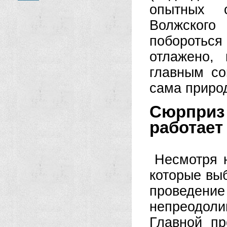
опытных с
Волжского
поборотьс
отлажено, 
главным со
сама приро
Сюрпри
работает
Несмотря н
которые выб
проведен
непреодоли
Главной п