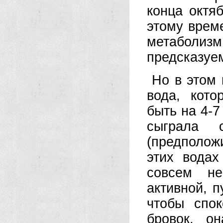
конца октя
этому врем
метаболиз
предсказуе
Но в этом 
вода, кото
быть на 4-
сыграла 
(предполож
этих водах
совсем не
активной, п
чтобы спо
бровок, о