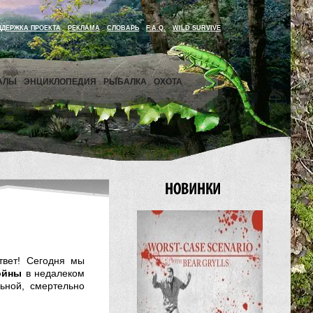
ДДЕРЖКА ПРОЕКТА
РЕКЛАМА
СЛОВАРЬ
F.A.Q.
WILD SURVIVE
АЛЫ
ЭНЦИКЛОПЕДИЯ
РЫБАЛКА
ОХОТА
твет! Сегодня мы
ойны
в недалеком
ьной, смертельно