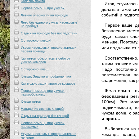
Болезнь Лайма
Итак, случилось
Первая помощь при укусах
делать в такой с
событий и подгото
Летние опасности на природе
Лето без единого укуса: насекомые
Первое ваше д
не пройдут
безопасное место
Отдых на природе без последствий
будет самая сло
Осторожно, клещи!
меньше.
Поэтому, 
или подальше от 
Укусы насекомых: профилактика и
первая помощь
Соответственно,
Как летом обезопасить себя от
укусов комаров
таким зависимым 
Надо постоянно 
Осторожно, клещ!
повсеместная п
Клещи. Защита и профилактика
снаряжения, как р
Как можно защититься от комаров
Желательно точ
Первая помощь при укусах
паукообразных
безопасный рег
100км). Это мож
Клещи летом
недвижимости, то
Нападение лесных клещей
чужом доме, с ра
Отдых на природе без клещей
и прав…
Первая помощь при укусах
насекомых
Выбираться из 
Укусы насекомых: профилактика и
команды, клана,
лечение