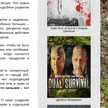
олюция. Что нужно
подобное развитие
везти в надежное,
собенно больших –
ло, ресурсов еще
Хуже быть не могло с Беаром
Гриллсом
 военные действия
даром.
ик, чтобы не быть
ыми или пробками.
, когда начнется
пас продуктов и
й-то конкретный,
ко от города (50-
с нет подходящей
оне или в чьем-то
кто сильнее – тот
. О теме создания
Двойное Выживание
орим в отдельной