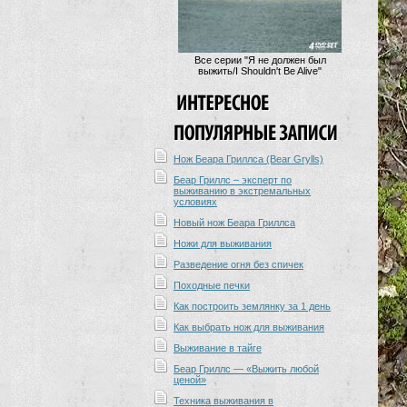
Все серии "Я не должен был
выжить/I Shouldn't Be Alive"
Нож Беара Гриллса (Bear Grylls)
Беар Гриллс – эксперт по
выживанию в экстремальных
условиях
Новый нож Беара Гриллса
Ножи для выживания
Разведение огня без спичек
Походные печки
Как построить землянку за 1 день
Как выбрать нож для выживания
Выживание в тайге
Беар Гриллс — «Выжить любой
ценой»
Техника выживания в