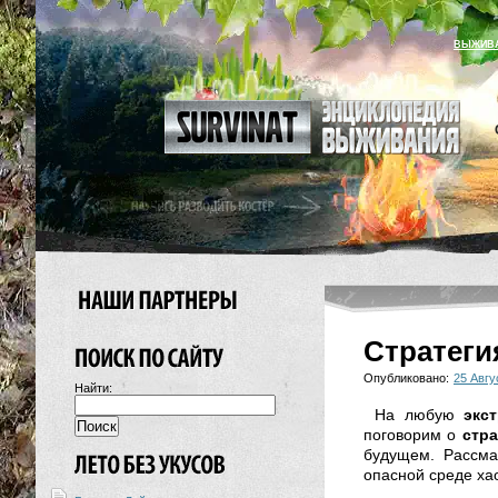
ВЫЖИВ
Стратеги
Опубликовано:
25 Авгу
Найти:
На любую
экс
поговорим о
стр
будущем. Рассма
опасной среде хао