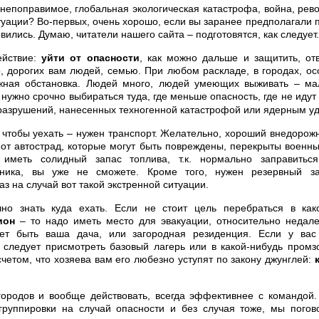
 непоправимое, глобальная экологическая катастрофа, война, рев
итуации? Во-первых, очень хорошо, если вы заранее предполагали 
вились. Думаю, читатели нашего сайта – подготовятся, как следует.
ействие:
уйти от опасности
, как можно дальше и защитить, от
, дорогих вам людей, семью. При любом раскладе, в городах, о
жная обстановка. Людей много, людей умеющих выживать – ма
нужно срочно выбираться туда, где меньше опасность, где не идут
разрушений, нанесенных техногенной катастрофой или ядерным у
 чтобы уехать – нужен транспорт. Желательно, хороший внедорожн
от автострад, которые могут быть повреждены, перекрыты военн
иметь солидный запас топлива, т.к. нормально заправиться
аника, вы уже не сможете. Кроме того, нужен резервный за
аз на случай вот такой экстренной ситуации.
но знать куда ехать. Если не стоит цель перебраться в како
ион
– то надо иметь место для эвакуации, относительно недале
ет быть ваша дача, или загородная резиденция. Если у ва
 следует присмотреть базовый лагерь или в какой-нибудь промз
счетом, что хозяева вам его любезно уступят по закону джунглей:
городов и вообще действовать, всегда эффективнее с командой
 группировки на случай опасности и без случая тоже, мы погов