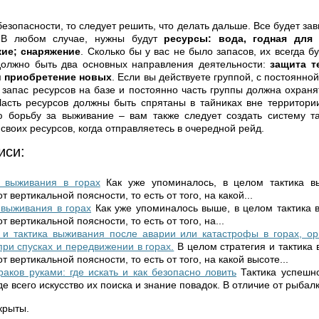
безопасности, то следует решить, что делать дальше. Все будет зав
. В любом случае, нужны будут
ресурсы: вода, годная для 
ие; снаряжение
. Сколько бы у вас не было запасов, их всегда б
 должно быть два основных направления деятельности:
защита т
и приобретение новых
. Если вы действуете группой, с постоянной
 запас ресурсов на базе и постоянно часть группы должна охраня
Часть ресурсов должны быть спрятаны в тайниках вне территори
ю борьбу за выживание – вам также следует создать систему та
 своих ресурсов, когда отправляетесь в очередной рейд.
иси:
 выживания в горах
Как уже упоминалось, в целом тактика в
 вертикальной поясности, то есть от того, на какой...
выживания в горах
Как уже упоминалось выше, в целом тактика 
 вертикальной поясности, то есть от того, на...
 и тактика выживания после аварии или катастрофы в горах, ор
при спусках и передвижении в горах.
В целом стратегия и тактика
т вертикальной поясности, то есть от того, на какой высоте...
раков руками: где искать и как безопасно ловить
Тактика успешн
е всего искусство их поиска и знание повадок. В отличие от рыбалки
крыты.