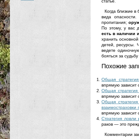
статье.
Когда близкие в 
вида опасности
пропитания;
оруж
По этому, у вас
есть в наличии 
хранить основной
детей, ресурсы. 
ведете одиночну
бояться за судьбу
Похожие зап
Общая стратегия
впрямую зависит от
Общая стратегия 
впрямую зависит от
Общая стратегия
взаимостраховки 
впрямую зависит о
Стратегия ловли 
раков — это прежд
Комментарии за