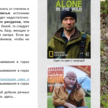
исеть от степени и
питья
; источники
удет недостаточно.
ех ресурсов, что
 базой, то следует
ть базу, женщин и
и лагеря. Если вы
йников, чтобы не
Один на один с природой
ыживания в горах
выживания в горах
ганизация само и
 выживания в горах
ой добычи речных
, здесь...