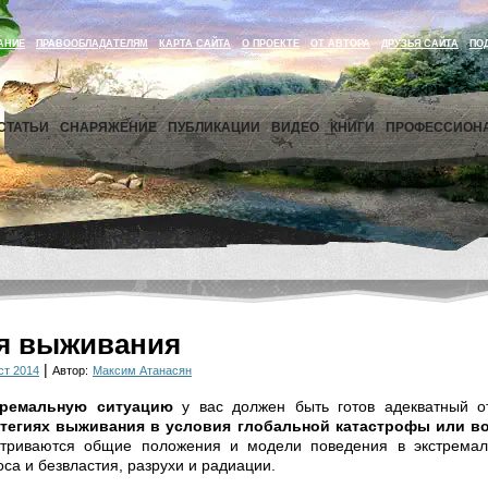
АНИЕ
ПРАВООБЛАДАТЕЛЯМ
КАРТА САЙТА
О ПРОЕКТЕ
ОТ АВТОРА
ДРУЗЬЯ САЙТА
ПО
СТАТЬИ
СНАРЯЖЕНИЕ
ПУБЛИКАЦИИ
ВИДЕО
КНИГИ
ПРОФЕССИОН
я выживания
|
ст 2014
Автор:
Максим Атанасян
тремальную ситуацию
у вас должен быть готов адекватный о
атегиях выживания в условия глобальной катастрофы или в
триваются общие положения и модели поведения в экстремал
са и безвластия, разрухи и радиации.