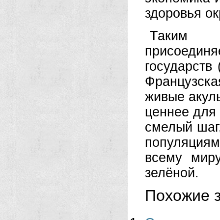
здоровья о
Таким 
присоединя
государств
Французск
живые акул
ценнее для 
смелый шаг,
популяция
всему мир
зелёной.
Похожие з