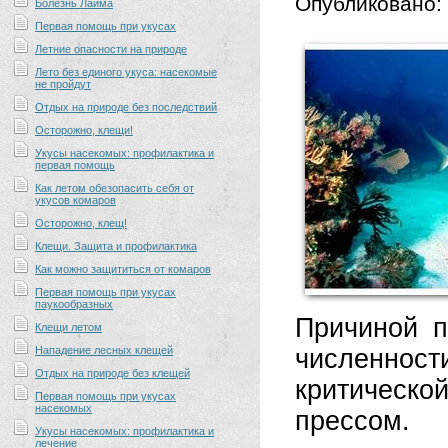
Опубликовано:
Болезнь Лайма
Первая помощь при укусах
Летние опасности на природе
Лето без единого укуса: насекомые
не пройдут
Отдых на природе без последствий
Осторожно, клещи!
Укусы насекомых: профилактика и
первая помощь
Как летом обезопасить себя от
укусов комаров
Осторожно, клещ!
Клещи. Защита и профилактика
Как можно защититься от комаров
Первая помощь при укусах
паукообразных
Причиной п
Клещи летом
Нападение лесных клещей
численност
Отдых на природе без клещей
критическ
Первая помощь при укусах
насекомых
прессом.
Укусы насекомых: профилактика и
лечение