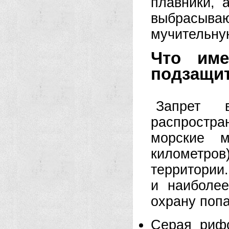
плавники, 
выбрасыв
мучительну
Что име
подзащи
Запрет 
распростр
морские м
километро
территории
и наиболе
охрану попа
Серая рифо