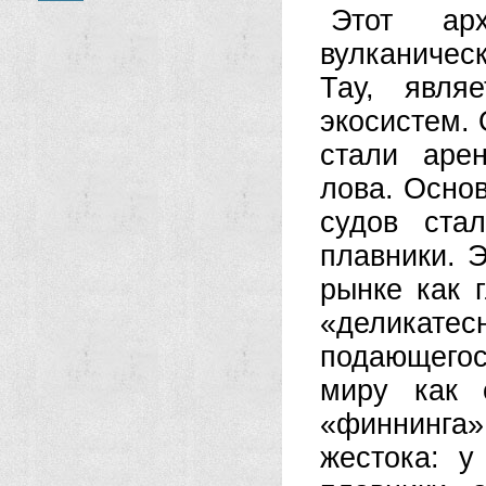
Этот арх
вулканичес
Тау, явля
экосистем. 
стали аре
лова. Осно
судов ста
плавники. 
рынке как 
«деликате
подающегос
миру как 
«финнинга» 
жестока: у