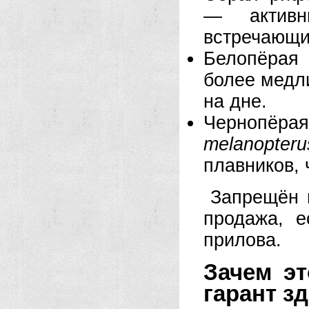
— активн
встречающи
Белопёрая
более медл
на дне.
Чернопё
melanopteru
плавников, 
Запрещён 
продажа, е
прилова.
Зачем эт
гарант з