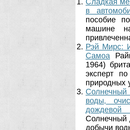
Сладкая ме
в автомоб
пособие по
машине на
привлеченна
Рэй Мирс: 
Самоа
Рай
1964) брит
эксперт по
природных у
Солнечный
воды, очи
дождевой 
Солнечный 
добычи воды