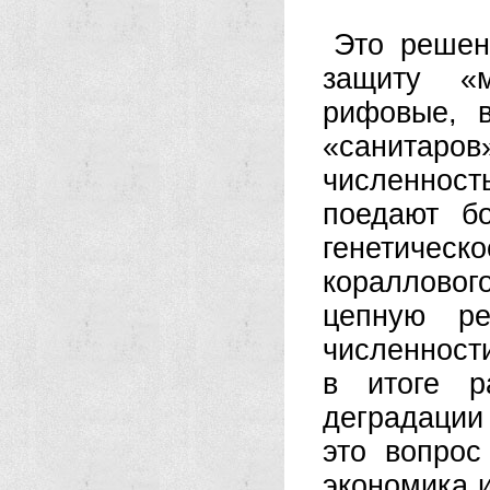
Это решен
защиту «м
рифовые, 
«санитар
численност
поедают б
генетическ
коралловог
цепную ре
численности
в итоге р
деградации
это вопрос
экономика 