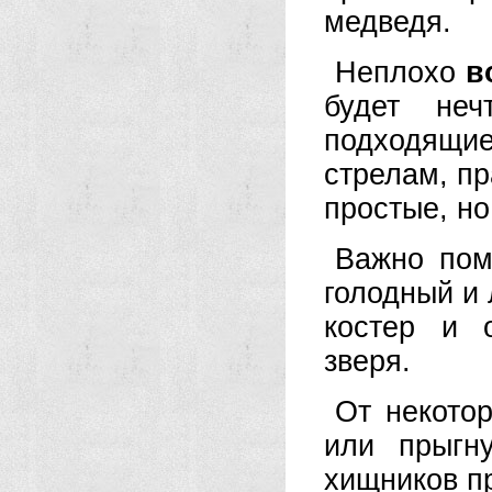
медведя.
Неплохо
в
будет не
подходящие
стрелам, пр
простые, н
Важно пом
голодный и 
костер и 
зверя.
От некото
или прыгн
хищников п