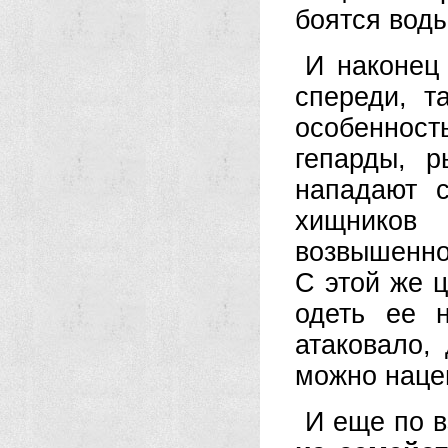
боятся воды
И наконе
спереди, т
особенност
гепарды, 
нападают с
хищников
возвышенно
С этой же ц
одеть ее 
атаковало,
можно нацеп
И еще по в