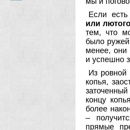
мы и погово
Если ест
или лютог
тем, что м
было ружей,
менее, они
и успешно 
Из ровной 
копья, заос
заточенный
концу копья
более нако
– получит
прямые пр