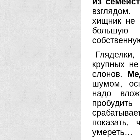
из семейс
взглядом.
хищник не 
большую 
собственную
Гляделки,
крупных не
слонов.
Ме
шумом, ос
надо влож
пробудит
срабатывает
показать,
умереть…