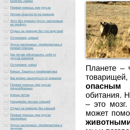
Болезнь Лайма
Первая помощь при укусах
Летние опасности на природе
Лето без единого укуса: насекомые
не пройдут
Отдых на природе без последствий
Осторожно, клещи!
Укусы насекомых: профилактика и
первая помощь
Как летом обезопасить себя от
укусов комаров
Осторожно, клещ!
Планете – 
Клещи. Защита и профилактика
товарищей
Как можно защититься от комаров
опасным 
Первая помощь при укусах
паукообразных
обитания. Н
Клещи летом
Нападение лесных клещей
– это мозг
Отдых на природе без клещей
может помо
Первая помощь при укусах
насекомых
животным
Укусы насекомых: профилактика и
лечение