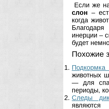
Если же н
слон
– есть
когда живот
Благодаря
инерции – с
будет немно
Похожие з
Подкормка
животных ш
— для спа
периоды, ко
Следы дик
являютс