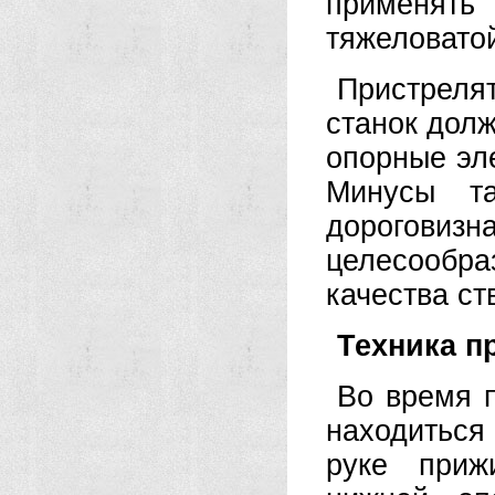
применят
тяжеловатой
Пристреля
станок дол
опорные эл
Минусы та
дороговизна
целесообр
качества ст
Техника п
Во время п
находиться
руке приж