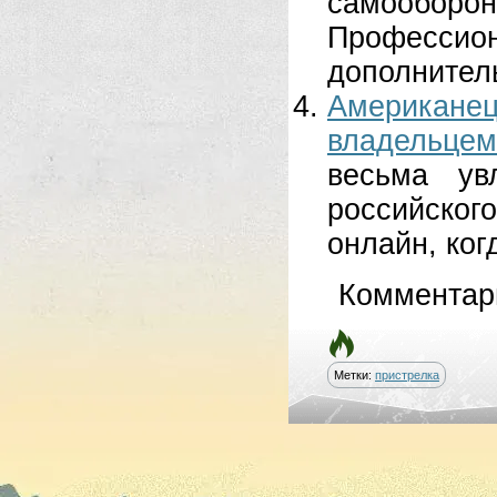
самообо
Профессио
дополнитель
Американ
владельцем
весьма ув
российског
онлайн, ког
Комментар
Метки:
пристрелка