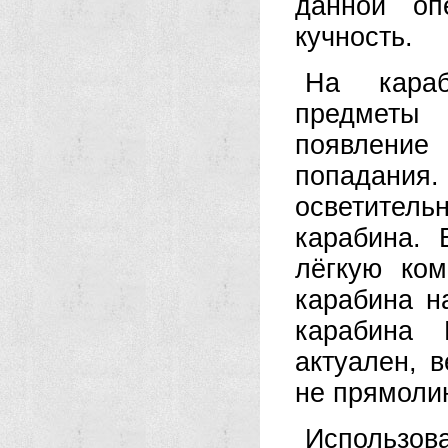
данной оп
кучность.
На караб
предметы 
появление
попадания
осветител
карабина. 
лёгкую ко
карабина н
карабина 
актуален, 
не прямоли
Использова