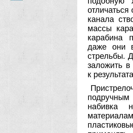
подобную 
отличаться 
канала ств
массы кара
карабина 
даже они 
стрельбы.
Д
заложить в
к результат
Пристре
подручным
набивка 
материал
пластико