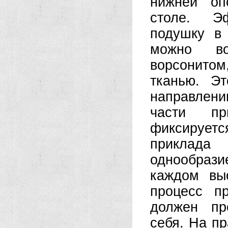
нижней оп
столе. Э
подушку в 
можно во
ворсонитом
тканью. Э
направлен
части пр
фиксирует
приклада
однообраз
каждом вы
процесс п
должен пр
себя. На пр