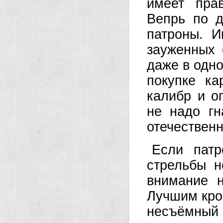
имеет пра
Вепрь по д
патроны. 
зауженных 
даже в одно
покупке ка
калибр и о
не надо г
отечественн
Если патр
стрельбы н
внимание н
Лучшим кро
несъёмный 