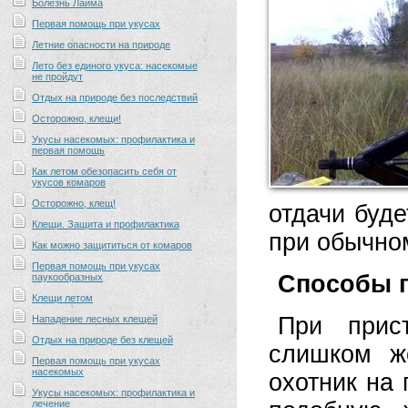
Болезнь Лайма
Первая помощь при укусах
Летние опасности на природе
Лето без единого укуса: насекомые
не пройдут
Отдых на природе без последствий
Осторожно, клещи!
Укусы насекомых: профилактика и
первая помощь
Как летом обезопасить себя от
укусов комаров
Осторожно, клещ!
отдачи буде
Клещи. Защита и профилактика
при обычном
Как можно защититься от комаров
Первая помощь при укусах
Способы 
паукообразных
Клещи летом
При прис
Нападение лесных клещей
Отдых на природе без клещей
слишком ж
Первая помощь при укусах
насекомых
охотник на 
Укусы насекомых: профилактика и
лечение