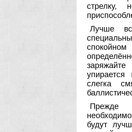
стрелку, 
приспособл
Лучше вс
специальн
спокойном
определён
заряжайте
упирается
слегка см
баллистичес
Прежде 
необходимо
будут лучш