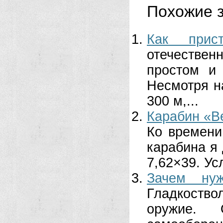
Похожие з
Как прис
отечествен
простом и
Несмотря н
300 м,...
Карабин «В
Ко времени
карабина я 
7,62×39. Ус
Зачем ну
Гладкоство
оружие. 