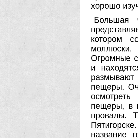
хорошо изуч
Большая ч
представля
котором с
моллюски
Огромные с
и находят
размывают
пещеры. Оч
осмотреть
пещеры, в 
провалы. 
Пятигорск
название 