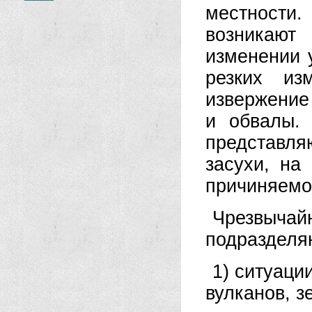
местности.
возникаю
изменении 
резких из
извержение
и обвалы.
представля
засухи, на
причиняемо
Чрезвыча
подразделя
1) ситуаци
вулканов, з