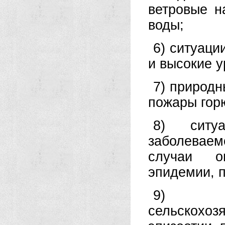
ветровые н
воды;
6) ситуаци
и высокие у
7) природн
пожары гор
8) ситу
заболевае
случаи о
эпидемии, 
9) инф
сельскох