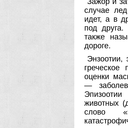
Зажор и за
случае лед
идет, а в д
под друга.
также наз
дороге.
Энзоотии,
греческое
оценки мас
— заболев
Эпизооти
животных (
слово «
катастрофи