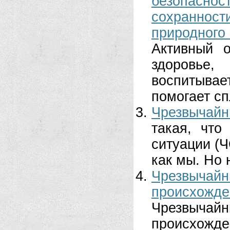
безопасн
сохраннос
природног
Активный 
здоровье,
воспитывае
помогает сп
Чрезвычай
такая, что
ситуации (Ч
как мы. Но н
Чрезвыча
происхожд
Чрезвыча
происхожде