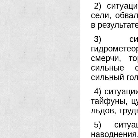
2) ситуац
сели, обва
в результат
3) сит
гидрометео
смерчи, т
сильные с
сильный гол
4) ситуаци
тайфуны, ц
льдов, тру
5) ситуа
наводнения