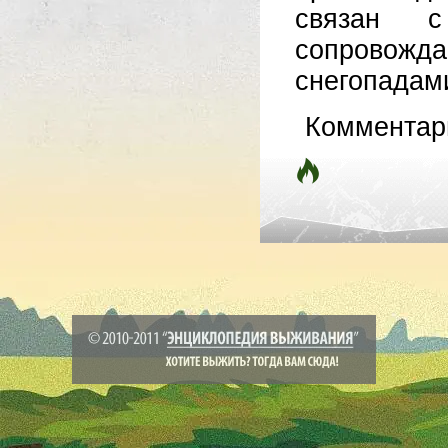
связан с
сопровож
снегопадами
Комментар