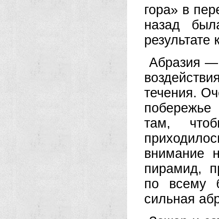
гора» в пер
назад был
результате 
Абразия — 
воздейств
течения. О
побережье 
там, что
приходилось
внимание 
пирамид, 
по всему 
сильная аб