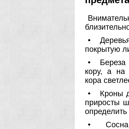
Вниматель
близительно
• Деревья
покрытую л
• Береза 
кору, а на
кора светле
• Кроны д
приросты ш
определить 
• Сосна 