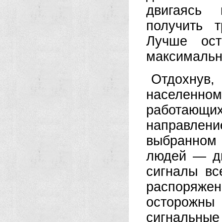
двигаясь 
получить 
Лучше ост
максимальн
Отдохнув
населенно
работающих
направлен
выбранном 
людей — дв
сигналы вс
распоряже
осторожн
сигнальные