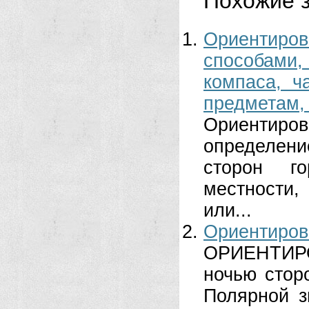
Похожие з
Ориентир
способами
компаса, ч
предмет
Ориентиро
определени
сторон г
местности
или...
Ориенти
ОРИЕНТИР
ночью стор
Полярной з