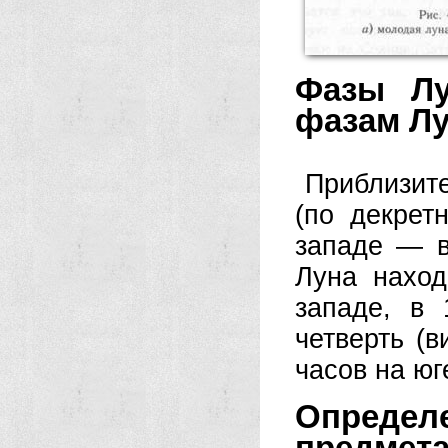
Фазы Лу
фазам Л
Приблизит
(по декрет
запа­де — 
Луна нахо
западе, в
четверть (в
часов на юг
Определ
предмет