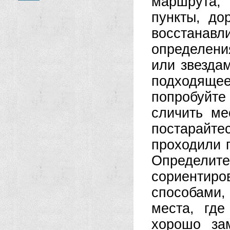
маршрута,
пункты, до
восстанав
определени
или звездам
подходяще
попробуйт
сличить ме
постарайт
проходили п
Определи
сориенти
способами,
места, где
хорошо за