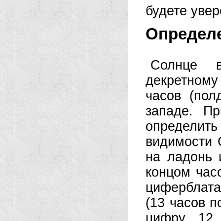
будете увер
Определе
Солнце 
декретному 
часов (по
западе. П
определить
видимости 
на ладонь 
концом час
циферблата
(13 часов 
цифру 12