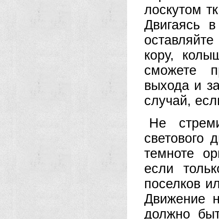
лоскутом т
Двигаясь в
оставляйте
кору, колы
сможете п
выхода и за
случай, есл
Не стрем
светового д
темноте ор
если толь
поселков ил
Движение н
должно бы