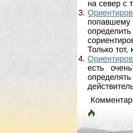
на север с 
Ориентиро
попавшем
определ
сориентиро
Только тот, к
Ориентиро
есть очен
определять
действитель
Комментар