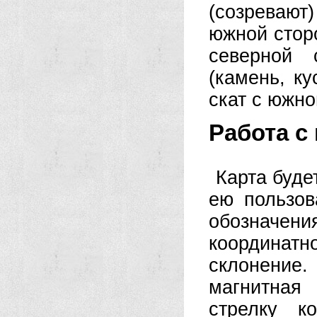
(созревают
южной стор
северной 
(камень, ку
скат с южно
Работа с
Карта буде
ею пользов
обозначени
координа
склонение
магнитная
стрелку к