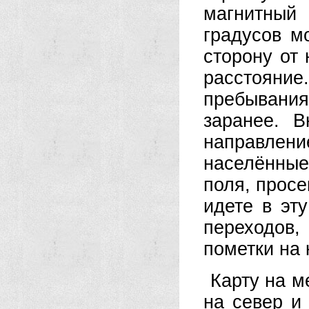
магнитны
градусов м
сторону от
расстояни
пребывани
заранее. В
направлен
населённы
поля, просе
идете в эт
переходов
пометки на 
Карту на м
на север и