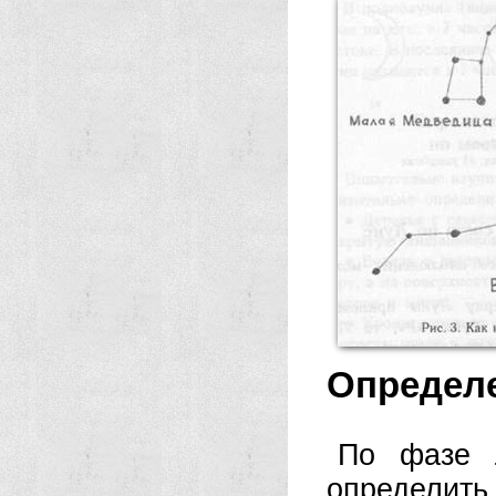
Определе
По фазе 
определить 