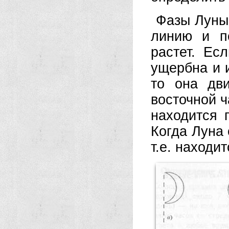
Фазы Луны
линию и п
растет. Ес
ущербна и и
то она дви
восточной ч
находится 
Когда Луна 
т.е. находи