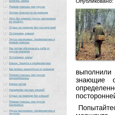
Опубликовано:
Болезнь Лайма
Первая помощь при укусах
Летние опасности на природе
Лето без единого укуса: насекомые
не пройдут
Отдых на природе без последствий
Осторожно, клещи!
Укусы насекомых: профилактика и
первая помощь
Как летом обезопасить себя от
укусов комаров
Осторожно, клещ!
Клещи. Защита и профилактика
Как можно защититься от комаров
выполнили
Первая помощь при укусах
знающие о
паукообразных
Клещи летом
определенн
Нападение лесных клещей
посторонне
Отдых на природе без клещей
Первая помощь при укусах
насекомых
Попытайте
Укусы насекомых: профилактика и
лечение