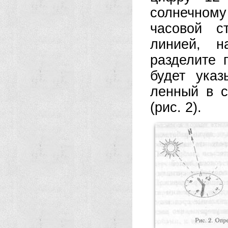
солнечном
часовой с
линией, н
разделите 
будет указ
ленный в с
(рис. 2).